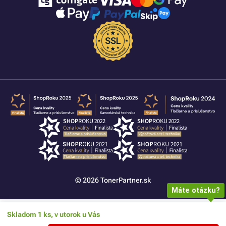
© 2026 TonerPartner.sk
Máte otázku?
Skladom 1 ks, v utorok u Vás