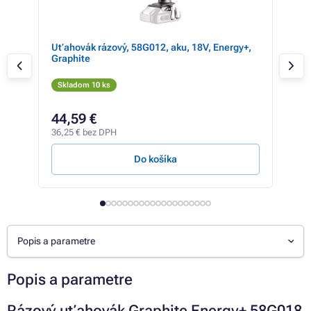
n F2
Uťahovák rázový, 58G012, aku, 18V, Energy+,
Pb 
Graphite
(MS
Skladom 10 ks
Sk
44,59 €
14
36,25 € bez DPH
12,0
Do košíka
Popis a parametre
Popis a parametre
Rázový uťahovák Graphite Energy+ 58G018