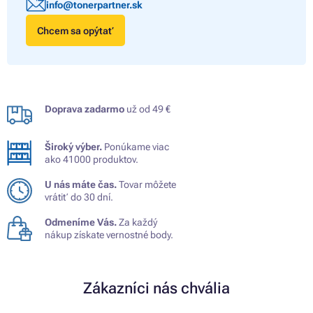
info@tonerpartner.sk
Chcem sa opýtať
Doprava zadarmo
už od 49 €
Široký výber.
Ponúkame viac
ako 41000 produktov.
U nás máte čas.
Tovar môžete
vrátiť do 30 dní.
Odmeníme Vás.
Za každý
nákup získate vernostné body.
Zákazníci nás chvália