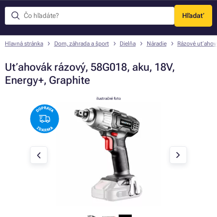
Hľadať
Menu
Hlavná stránka
Dom, záhrada a šport
Dielňa
Náradie
Rázové uťahov
Uťahovák rázový, 58G018, aku, 18V,
Energy+, Graphite
ilustračné foto