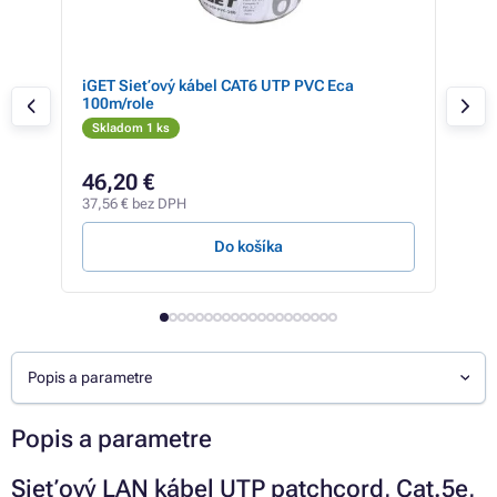
iGET Sieťový kábel CAT6 UTP PVC Eca
DAT
100m/role
sivý
Skladom 1 ks
Sk
7,68
46,20 €
7,
37,56 € bez DPH
5,93
Do košíka
Popis a parametre
Popis a parametre
Sieťový LAN kábel UTP patchcord, Cat.5e,