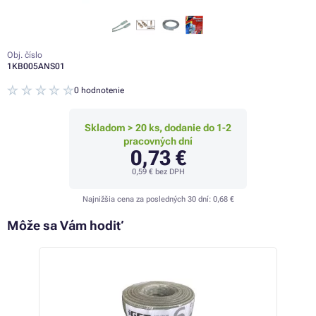
Obj. číslo
1KB005ANS01
0 hodnotenie
Skladom > 20 ks, dodanie do 1-2
pracovných dní
0,73 €
0,59 €
bez DPH
Najnižšia cena za posledných 30 dní:
0,68 €
Môže sa Vám hodiť
 44%