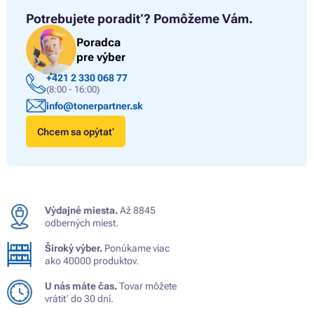
Potrebujete poradiť?
Pomôžeme Vám.
Poradca
pre výber
+421 2 330 068 77
(8:00 - 16:00)
info@tonerpartner.sk
Chcem sa opýtať
Výdajné miesta.
Až 8845
odberných miest.
Široký výber.
Ponúkame viac
ako 40000 produktov.
U nás máte čas.
Tovar môžete
vrátiť do 30 dní.