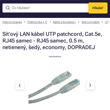
Hľadať
Menu
Hlavná stránka
Elektronika + IT
Káble a konektory
Sieťové káble
UTP
Síťový LAN kábel UTP patchcord, Cat.5e,
RJ45 samec - RJ45 samec, 0.5 m,
netienený, šedý, economy, DOPRADEJ
ilustračné foto