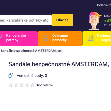
Dodanie t
Nevi
Hľadať
+42
Po–P
Kancelárske
Ochranné
Hygiena
potreby
pomôcky
+ Drogér
Sandále bezpečnostné AMSTERDAM, vel.
Sandále bezpečnostné AMSTERDAM, v
Vernostné body:
2
0 hodnotenie