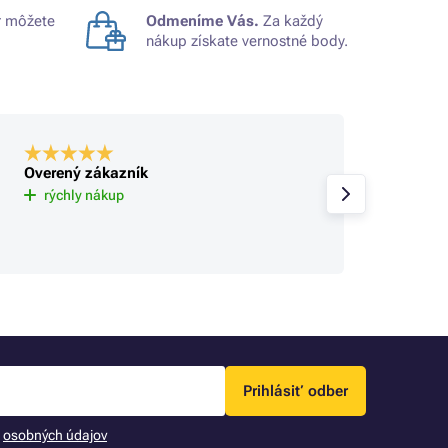
 môžete
Odmeníme Vás.
Za každý
nákup získate vernostné body.
Overený zákazník
Overe
Už tu 
rýchly nákup
spokoj
sa rie
Prihlásiť odber
m
osobných údajov