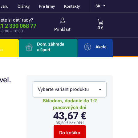
SK
ovaru
Články
Pre firmy
Kontakty
ete si dať rady?
1 2 330 068 77
0 €
Prihlásiť
i 8:00 – 16:00
Dom, záhrada
Akcie
ia
a šport
el.
Vyberte variant produktu
Skladom, dodanie do 1-2
pracovných dní
43,67 €
35,50 €
bez DPH
Do košíka