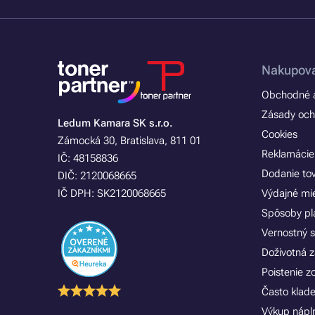
Nakupova
Obchodné a
Zásady och
Ledum Kamara SK s.r.o.
Cookies
Zámocká 30, Bratislava, 811 01
Reklamácie
IČ: 48158836
Dodanie to
DIČ: 2120068665
IČ DPH: SK2120068665
Výdajné mi
Spôsoby pl
Vernostný 
Doživotná z
Poistenie 
Často klad
Výkup náplní