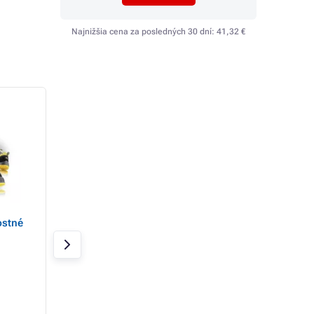
Najnižšia cena za posledných 30 dní:
41,32 €
ostné
Sandále bezpečnostné
LYBRA S1 SRC san
ESD non metallic
biela
MEMPHIS, veľ.
Skladom
Skladom
46,19 €
34,28 €