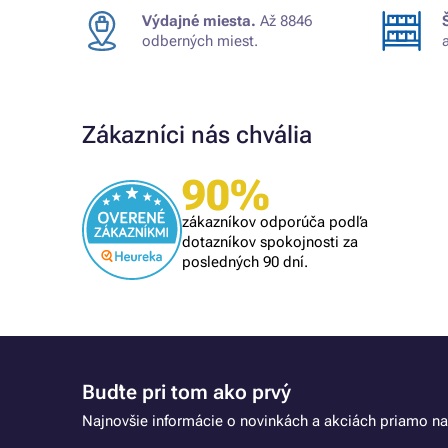
Výdajné miesta.
Až 8846
odberných miest.
Zákazníci nás chvália
Overený zákazník
90%
om
rýchle vybavenie
lém, tak
zákazníkov odporúča podľa
dotazníkov spokojnosti za
posledných 90 dní.
Buďte pri tom ako prvý
Najnovšie informácie o novinkách a akciách priamo na