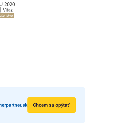
erpartner.sk
Chcem sa opýtať