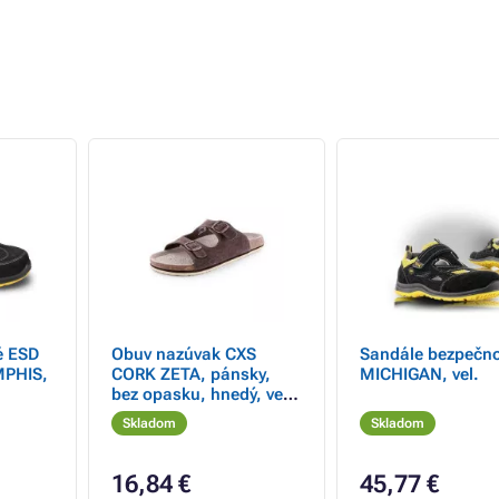
é ESD
Obuv nazúvak CXS
Sandále bezpečn
MPHIS,
CORK ZETA, pánsky,
MICHIGAN, vel.
bez opasku, hnedý, veľ.
4
Skladom
Skladom
16,84 €
45,77 €