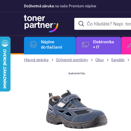
Doživotná záruka
na naše Premium náplne
Náplne
Elektronika
do tlačiarní
+ IT
Hlavná stránka
Ochranné pomôcky
Obuv
Sandále
ilustračné foto