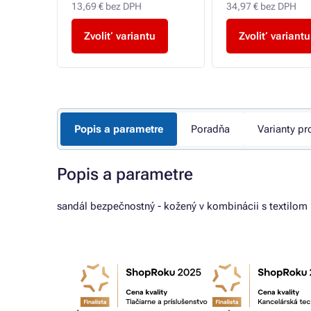
13,69 € bez DPH
34,97 € bez DPH
u
Zvoliť variantu
Zvoliť variantu
Popis a parametre
Poradňa
Varianty pr
Popis a parametre
sandál bezpečnostný - kožený v kombinácii s textilom