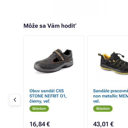
Môže sa Vám hodiť
ISA,
Obuv sandál CXS
Sandále pracovn
.
STONE NEFRIT O1,
non metallic ME
čierny, veľ.
vel.
Skladom
Skladom
16,84 €
43,01 €