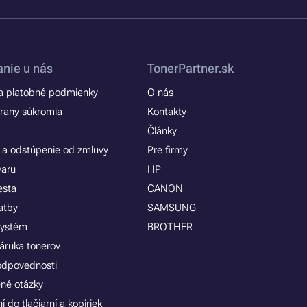
nie u nás
TonerPartner.sk
 platobné podmienky
O nás
rany súkromia
Kontakty
Články
 a odstúpenie od zmluvy
Pre firmy
varu
HP
esta
CANON
atby
SAMSUNG
systém
BROTHER
áruka tonerov
zodpovednosti
ené otázky
 do tlačiarní a kopíriek