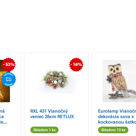
- 53%
- 16%
ná
RXL 431 Vianočný
Eurolamp Vianoč
ca
veniec 26cm RETLUX
dekorácia sova s
le
kockovanou šatko
 108
13 x 25 cm, 1 ks
Skladom 1 ks
Skladom 13 ks