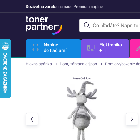
Doživotná záruka
na naše Premium náplne
Náplne
Elektronika
do tlačiarní
+ IT
Hlavná stránka
Dom, záhrada a šport
Dom a vybavenie d
ilustračné foto