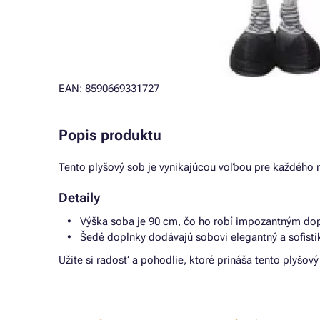
EAN: 8590669331727
Popis produktu
Tento plyšový sob je vynikajúcou voľbou pre každého 
Detaily
Výška soba je 90 cm, čo ho robí impozantným dop
Šedé doplnky dodávajú sobovi elegantný a sofisti
Užite si radosť a pohodlie, ktoré prináša tento plyšo