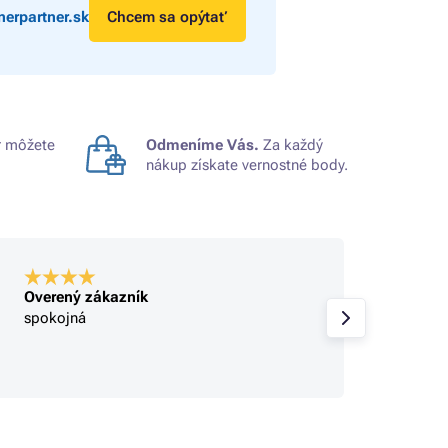
erpartner.sk
Chcem sa opýtať
 môžete
Odmeníme Vás.
Za každý
nákup získate vernostné body.
Overený zákazník
Overe
spokojná
super