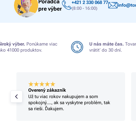
Poradca
+421 2 330 068 77
info@ton
pre výber
(8:00 - 16:00)
Široký výber.
Ponúkame viac
U nás máte čas.
Tovar
ako 41000 produktov.
vrátiť do 30 dní.
Overený zákazník
Už tu viac rokov nakupujem a som
spokojný...., ak sa vyskytne problém, tak
sa rieši. Ďakujem.