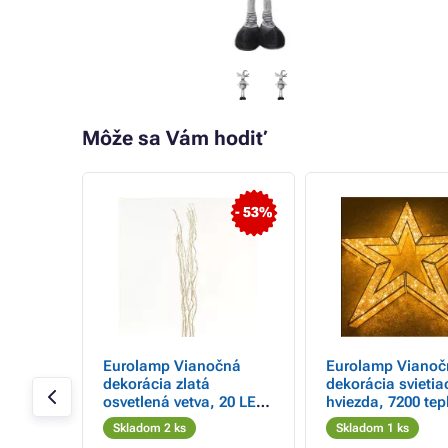
Môže sa Vám hodiť
- 53%
ná
Eurolamp Vianočná
Eurolamp Vianoč
 12 x
dekorácia zlatá
dekorácia svietia
osvetlená vetva, 20 LED,
hviezda, 7200 tep
teplá biela LED, 120 cm,
bielych LED diód,
Skladom 2 ks
Skladom 1 ks
1 ks
cm, 1 ks