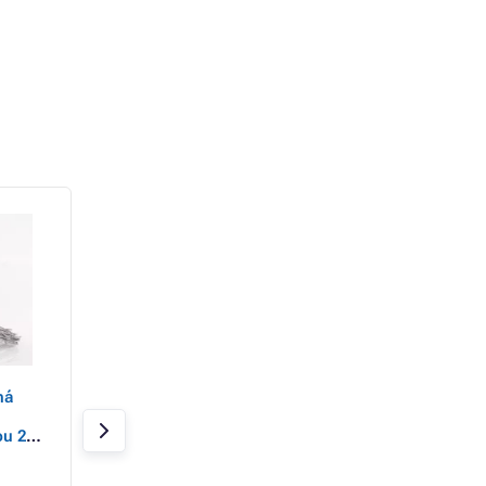
ná
Eurolamp Vianočné
Eurolamp Vianoč
dekorácie zlatý tanier,
dekorácie vetva s
u 21 x
tvar listu 14 x 36 x 2,5
šiškou a jeleňom,
cm, 1 ks
cm, 1 ks
Skladom 6 ks
Skladom 20 ks