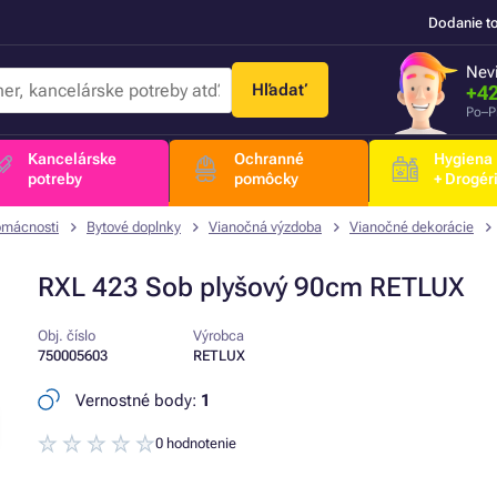
Dodanie t
Nevi
Hľadať
+42
Po–P
Kancelárske
Ochranné
Hygiena
potreby
pomôcky
+ Drogér
omácnosti
Bytové doplnky
Vianočná výzdoba
Vianočné dekorácie
RXL 423 Sob plyšový 90cm RETLUX
Obj. číslo
Výrobca
750005603
RETLUX
Vernostné body:
1
0 hodnotenie