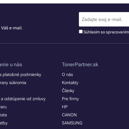
 Váš e-mail.
Súhlasím so spracovaní
nie u nás
TonerPartner.sk
 platobné podmienky
O nás
rany súkromia
Kontakty
Články
 a odstúpenie od zmluvy
Pre firmy
varu
HP
esta
CANON
atby
SAMSUNG