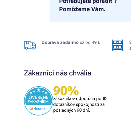
Potrebujete poradiť?
Pomôžeme Vám.
Doprava zadarmo
už od 49 €
Zákazníci nás chvália
90%
Overený zákazník
rýchly nákup
zákazníkov odporúča podľa
dotazníkov spokojnosti za
posledných 90 dní.