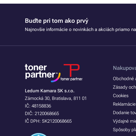
Buďte pri tom ako prvý
Najnovšie informácie o novinkách a akciách priamo na
Nakupova
Obchodné a
Zásady och
Ledum Kamara SK s.r.o.
Cookies
Zámocká 30, Bratislava, 811 01
Reklamácie
IČ: 48158836
Dodanie to
DIČ: 2120068665
IČ DPH: SK2120068665
Výdajné mi
Spôsoby pl