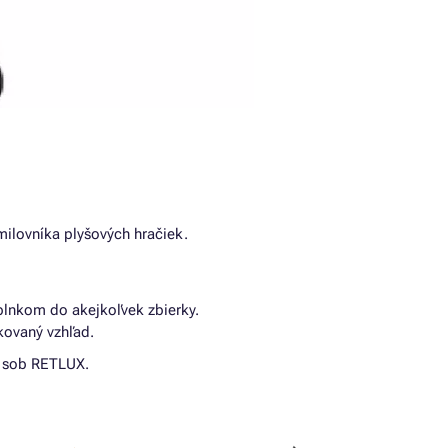
milovníka plyšových hračiek.
lnkom do akejkoľvek zbierky.
kovaný vzhľad.
vý sob RETLUX.