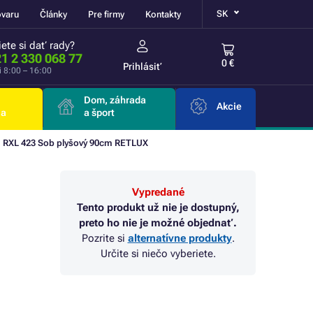
SK
ovaru
Články
Pre firmy
Kontakty
ete si dať rady?
1 2 330 068 77
0 €
Prihlásiť
i 8:00 – 16:00
Dom, záhrada
Akcie
ia
a šport
RXL 423 Sob plyšový 90cm RETLUX
Vypredané
Tento produkt už nie je dostupný,
preto ho nie je možné objednať.
Pozrite si
alternatívne produkty
.
Určite si niečo vyberiete.