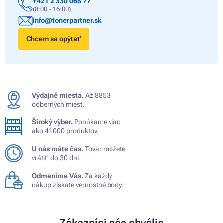
+421 2 330 068 77
(8:00 - 16:00)
info@tonerpartner.sk
Chcem sa opýtať
Výdajné miesta.
Až 8853
odberných miest.
Široký výber.
Ponúkame viac
ako 41000 produktov.
U nás máte čas.
Tovar môžete
vrátiť do 30 dní.
Odmeníme Vás.
Za každý
nákup získate vernostné body.
Zákazníci nás chvália