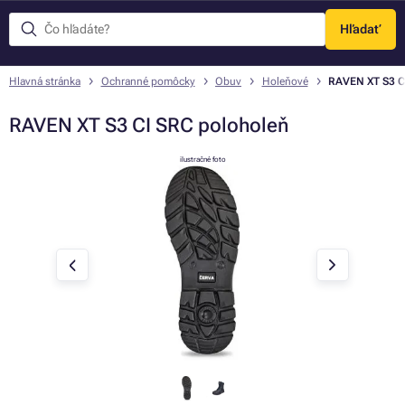
Hľadať
Menu
Hlavná stránka
Ochranné pomôcky
Obuv
Holeňové
RAVEN XT S3 C
RAVEN XT S3 CI SRC poloholeň
ilustračné foto