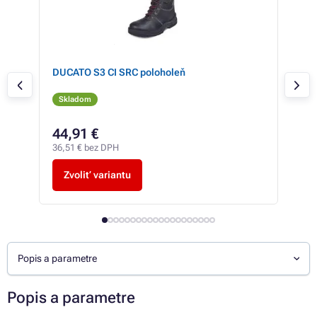
,
DUCATO S3 CI SRC poloholeň
TIG
Skladom
Sk
44,91 €
52
36,51 € bez DPH
42,5
Zvoliť variantu
Z
Popis a parametre
Popis a parametre