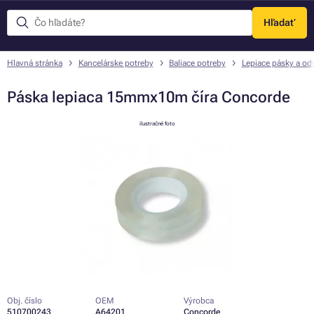
Hľadať
Menu
Hlavná stránka
Kancelárske potreby
Baliace potreby
Lepiace pásky a odv
Páska lepiaca 15mmx10m číra Concorde
ilustračné foto
Obj. číslo
OEM
Výrobca
510700243
A64201
Concorde