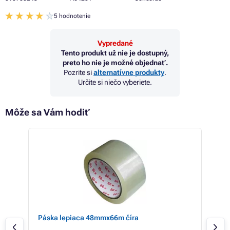
5 hodnotenie
Vypredané
Tento produkt už nie je dostupný,
preto ho nie je možné objednať.
Pozrite si
alternatívne produkty
.
Určite si niečo vyberiete.
Môže sa Vám hodiť
Páska lepiaca 48mmx66m číra
Lep
48m