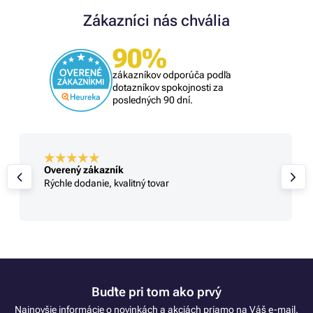
Zákazníci nás chvália
90%
zákazníkov odporúča podľa
dotazníkov spokojnosti za
posledných 90 dní.
Overený zákazník
Rýchle dodanie, kvalitný tovar
Buďte pri tom ako prvý
Najnovšie informácie o novinkách a akciách priamo na Váš e-mail.