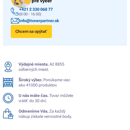
pre výber
+421 2 330 068 77
(8:00 - 16:00)
info@tonerpartner.sk
Chcem sa opýtať
Výdajné miesta.
Až 8855
odberných miest.
Široký výber.
Ponúkame viac
ako 41000 produktov.
U nás máte čas.
Tovar môžete
vrátiť do 30 dní.
Odmeníme Vás.
Za každý
nákup získate vernostné body.