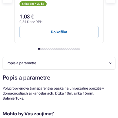
Skladom > 20 ks
Skl
1,03 €
1,
0,84 € bez DPH
1,41
Do košíka
Popis a parametre
Popis a parametre
Polypropylénová transparentná páska na univerzálne použitie v
domácnostiach aj kanceláriách. Dĺžka 10m, šírka 15mm.
Balenie 10ks.
Mohlo by Vás zaujímať