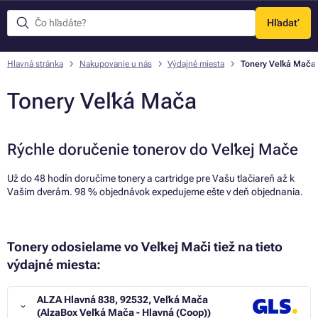
Hľadať
Menu
Hlavná stránka
Nakupovanie u nás
Výdajné miesta
Tonery Veľká Mača
Tonery Veľká Mača
Rýchle doručenie tonerov do Veľkej Mače
Už do 48 hodín doručíme tonery a cartridge pre Vašu tlačiareň až k
Vašim dverám. 98 % objednávok expedujeme ešte v deň objednania.
Tonery odosielame vo Veľkej Mači tiež na tieto
výdajné miesta:
ALZA Hlavná 838, 92532, Veľká Mača
(AlzaBox Veľká Mača - Hlavná (Coop))