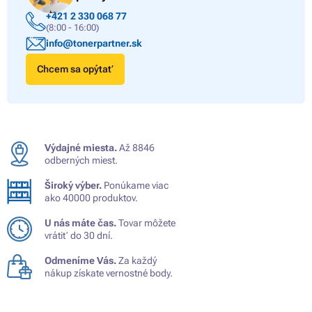
+421 2 330 068 77
(8:00 - 16:00)
info@tonerpartner.sk
Chcem sa opýtať
Výdajné miesta.
Až 8846
odberných miest.
Široký výber.
Ponúkame viac
ako 40000 produktov.
U nás máte čas.
Tovar môžete
vrátiť do 30 dní.
Odmeníme Vás.
Za každý
nákup získate vernostné body.