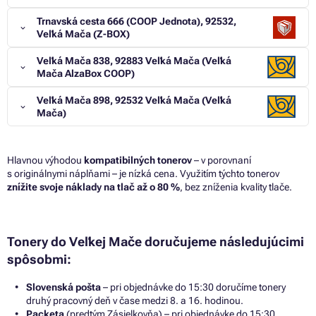
Trnavská cesta 666 (COOP Jednota), 92532,
Veľká Mača (Z-BOX)
Veľká Mača 838, 92883 Veľká Mača (Veľká
Mača AlzaBox COOP)
Veľká Mača 898, 92532 Veľká Mača (Veľká
Mača)
Hlavnou výhodou
kompatibilných tonerov
– v porovnaní
s originálnymi náplňami – je nízká cena. Využitím týchto tonerov
znížite svoje náklady na tlač až o 80 %
, bez zníženia kvality tlače.
Tonery do Veľkej Mače doručujeme následujúcimi
spôsobmi:
Slovenská pošta
– pri objednávke do 15:30 doručíme tonery
druhý pracovný deň v čase medzi 8. a 16. hodinou.
Packeta
(predtým Zásielkovňa) – pri objednávke do 15:30