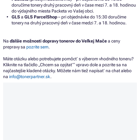
doručíme tonery druhý pracovný deň v čase mezi 7. a 18. hodinou
do výdajného miesta Packeta vo Vašej obci.
GLS
a
GLS ParcelShop
– pri objednávke do 15:30 doručíme
tonery na druhý pracovný deň v čase medzi 7. a 18. hodinou.
Na
ďalšie možnosti dopravy tonerov do Veľkej Mače
a ceny
prepravy sa
pozrite sem
.
Máte otázku alebo potrebujete pomôcť s výberom vhodného toneru?
Kliknite na tlačidlo „Chcem sa opýtať“ vpravo dole a pozrite sa na
najčastejšie kladené otázky. Môžete nám tiež napísať na chat alebo
na
info@tonerpartner.sk
.