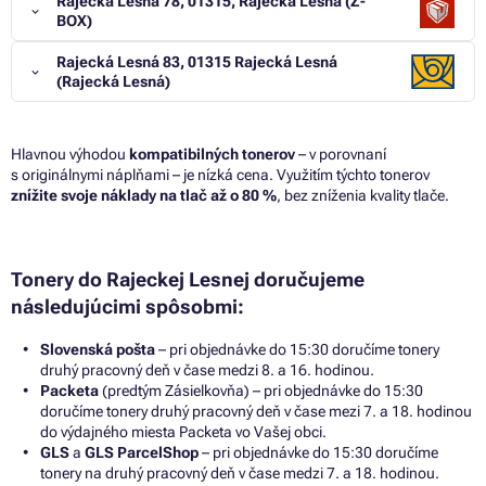
Rajecká Lesná 78, 01315, Rajecká Lesná (Z-
BOX)
Rajecká Lesná 83, 01315 Rajecká Lesná
(Rajecká Lesná)
Hlavnou výhodou
kompatibilných tonerov
– v porovnaní
s originálnymi náplňami – je nízká cena. Využitím týchto tonerov
znížite svoje náklady na tlač až o 80 %
, bez zníženia kvality tlače.
Tonery do Rajeckej Lesnej doručujeme
následujúcimi spôsobmi:
Slovenská pošta
– pri objednávke do 15:30 doručíme tonery
druhý pracovný deň v čase medzi 8. a 16. hodinou.
Packeta
(predtým Zásielkovňa) – pri objednávke do 15:30
doručíme tonery druhý pracovný deň v čase mezi 7. a 18. hodinou
do výdajného miesta Packeta vo Vašej obci.
GLS
a
GLS ParcelShop
– pri objednávke do 15:30 doručíme
tonery na druhý pracovný deň v čase medzi 7. a 18. hodinou.