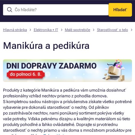
Hľadať
Menu
Hlavná stránka
Elektronika + IT
Malé spotrebiče
Starostlivosť o telo
Manikúra a pedikúra
Produkty z kategórie Manikúra a pedikúra vám umožnia dosiahnuť
profesionálny vzhľad nechtov priamo z pohodlia domova.
S kompletnou sadou nástrojov a príslušenstva získate všetko potrebné
vybavenie pre dokonalú starostlivosť o nechty. Od pilníkov
po zastrihávače nechtov, nami ponúkaný sortiment pokrýva všetky
vaše potreby. Vďaka peknému dizajnu a kvalitným materiálom sú tieto
produkty pohodlné a ľahko ovládateľné. Doprajte si prvotriednu
starostlivosť o nechty priamo u vás doma s množstvom produktov pre