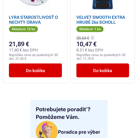
LYRA STAROSTLIVOSŤ O
VELVET SMOOTH EXTRA
NECHTY ORAVA
HRUBÉ 2ks SCHOLL
Skladom 12 ks
Skladom 1 ks
20,63 €
21,89 €
10,47 €
17,80 € bez DPH
8,51 € bez DPH
Najnižšia cena za posledných 30
Najnižšia cena za posledných 30
dní:
21,45 €
dní:
11,70 €
Do košíka
Do košíka
Potrebujete poradiť?
Pomôžeme Vám.
Poradca pre výber