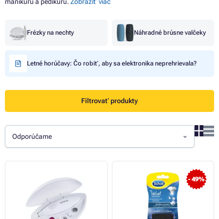
manikúru a pedikúru.
Zobraziť viac
Frézky na nechty
Náhradné brúsne valčeky
Letné horúčavy: Čo robiť, aby sa elektronika neprehrievala?
Filtrovať produkty
Odporúčame
- 49%