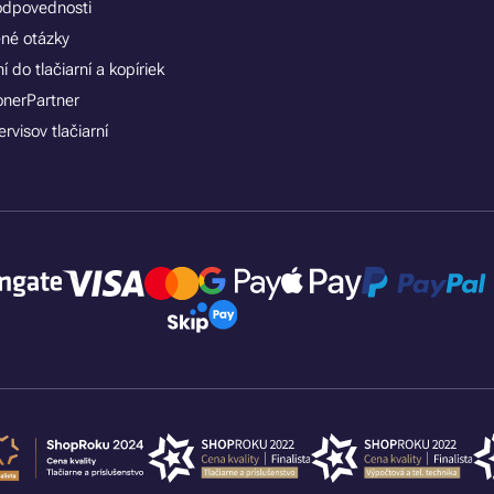
zodpovednosti
ené otázky
 do tlačiarní a kopíriek
onerPartner
rvisov tlačiarní