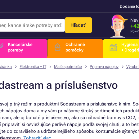
Dodanie t
Nevi
Hľadať
+42
Po–P
Kancelárske
Ochranné
Hygiena
potreby
pomôcky
+ Drogér
stránka
Elektronika + IT
Malé spotrebiče
Príprava nápojov
Výrobn
dastream a príslušenstvo
 svoj pitný režim s produktmi Sodastream a príslušenstvo k nim. S
ých nápojov doma a my vám prinášame široký sortiment ich produkt
ream, ale aj bohaté príslušenstvo, ako sú náhradné bomby s CO2, rô
 pripraviť si osviežujúce perlivé nápoje podľa svojej chuti, a to b
ujte do zdravšieho a udržateľnejšieho spôsobu konzumácie sýtený
lušenstvom.
Zobraziť viac