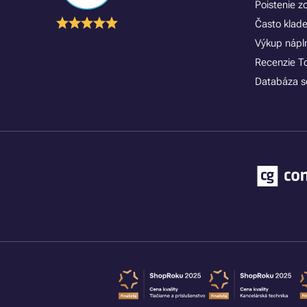
Poistenie 
Často klad
Výkup náplní
Recenzie T
Databáza se