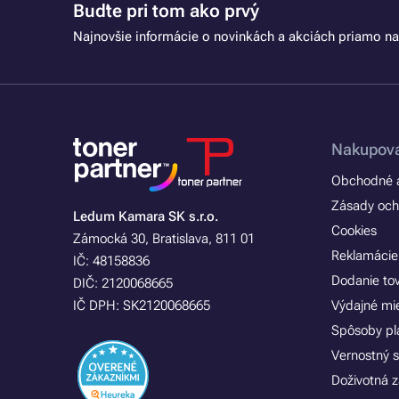
Buďte pri tom ako prvý
Najnovšie informácie o novinkách a akciách priamo na
Nakupova
Obchodné a
Zásady och
Ledum Kamara SK s.r.o.
Cookies
Zámocká 30, Bratislava, 811 01
Reklamácie
IČ: 48158836
Dodanie to
DIČ: 2120068665
IČ DPH: SK2120068665
Výdajné mi
Spôsoby pl
Vernostný 
Doživotná z