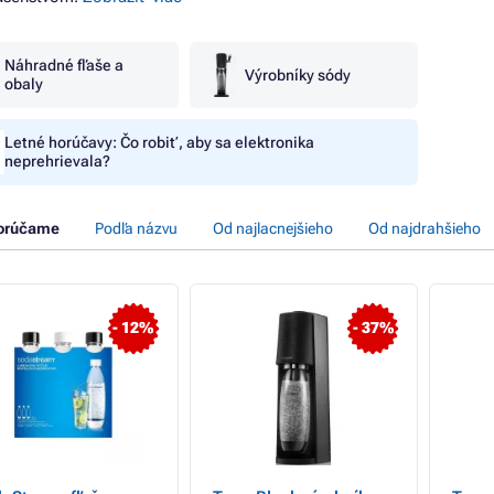
Náhradné fľaše a
Výrobníky sódy
obaly
Letné horúčavy: Čo robiť, aby sa elektronika
neprehrievala?
orúčame
Podľa názvu
Od najlacnejšieho
Od najdrahšieho
- 12%
- 37%