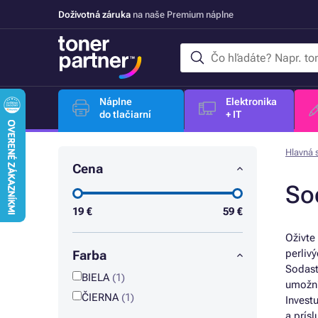
Doživotná záruka
na naše Premium náplne
Náplne
Elektronika
do tlačiarní
+ IT
Hlavná 
Cena
So
19
€
59
€
Oživte
perliv
Farba
Sodast
BIELA
(1)
umožní
ČIERNA
(1)
Invest
a prís