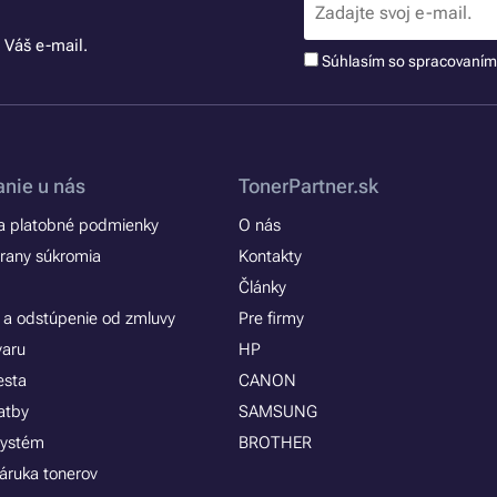
 Váš e-mail.
Súhlasím so spracovaní
nie u nás
TonerPartner.sk
 platobné podmienky
O nás
rany súkromia
Kontakty
Články
 a odstúpenie od zmluvy
Pre firmy
varu
HP
esta
CANON
atby
SAMSUNG
systém
BROTHER
áruka tonerov