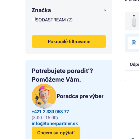
Značka
SODASTREAM
(2)
Pokročilé filtrovanie
Odp
Potrebujete poradiť?
Pomôžeme Vám.
Poradca pre výber
+421 2 330 068 77
(8:00 - 16:00)
info@tonerpartner.sk
Chcem sa opýtať