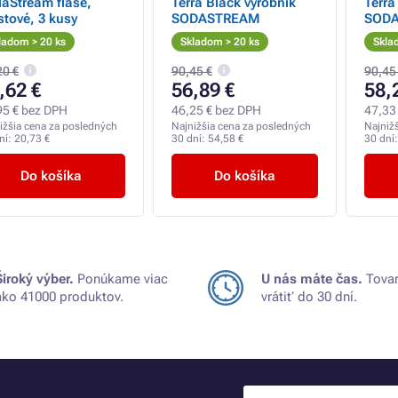
aStream fľaše,
Terra Black výrobník
Terra
stové, 3 kusy
SODASTREAM
SOD
ladom > 20 ks
Skladom > 20 ks
Skla
20 €
90,45 €
90,45
,62 €
56,89 €
58,
95 € bez DPH
46,25 € bez DPH
47,33
ižšia cena za posledných
Najnižšia cena za posledných
Najniž
ní:
20,73 €
30 dní:
54,58 €
30 dní
Do košíka
Do košíka
Široký výber.
Ponúkame viac
U nás máte čas.
Tovar
ako 41000 produktov.
vrátiť do 30 dní.