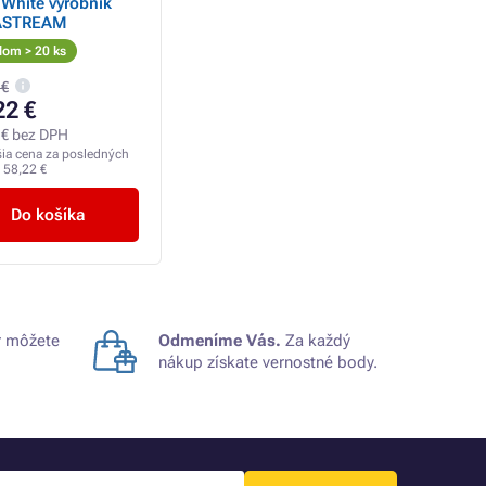
 White výrobník
ASTREAM
dom > 20 ks
 €
22 €
 € bez DPH
šia cena za posledných
:
58,22 €
Do košíka
 môžete
Odmeníme Vás.
Za každý
nákup získate vernostné body.