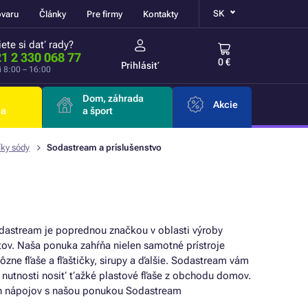
SK
ovaru
Články
Pre firmy
Kontakty
ete si dať rady?
1 2 330 068 77
0 €
Prihlásiť
i 8:00 – 16:00
Dom, záhrada
Akcie
ia
a šport
íky sódy
Sodastream a príslušenstvo
odastream je poprednou značkou v oblasti výroby
ov. Naša ponuka zahŕňa nielen samotné prístroje
zne fľaše a fľaštičky, sirupy a ďalšie. Sodastream vám
ez nutnosti nosiť ťažké plastové fľaše z obchodu domov.
ch nápojov s našou ponukou Sodastream