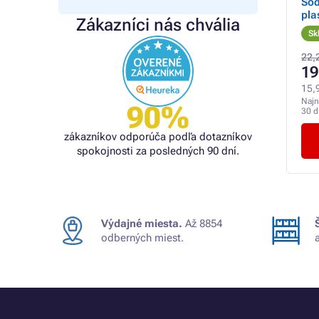
Sod
pla
Zákazníci nás chvália
Sk
22,
19
15,
Najn
90%
30 d
zákazníkov odporúča podľa dotazníkov
spokojnosti za posledných 90 dní.
Výdajné miesta.
Až 8854
odberných miest.