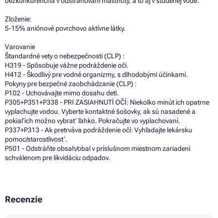
bezkonkurenčná v odstraňovaní mastnoty, a to aj v studenej vode.
Zloženie:
5-15% aniónové povrchovo aktívne látky.
Varovanie
Štandardné vety o nebezpečnosti (CLP) :
H319 - Spôsobuje vážne podráždenie očí.
H412 - Škodlivý pre vodné organizmy, s dlhodobými účinkami.
Pokyny pre bezpečné zaobchádzanie (CLP) :
P102 - Uchovávajte mimo dosahu detí.
P305+P351+P338 - PRI ZASIAHNUTÍ OČÍ: Niekoľko minút ich opatrne
vyplachujte vodou. Vyberte kontaktné šošovky, ak sú nasadené a
pokiaľ ich možno vybrať ľahko. Pokračujte vo vyplachovaní.
P337+P313 - Ak pretrváva podráždenie očí: Vyhľadajte lekársku
pomoc/starostlivosť.
P501 - Odstráňte obsah/obal v príslušnom miestnom zariadení
schválenom pre likvidáciu odpadov.
Recenzie