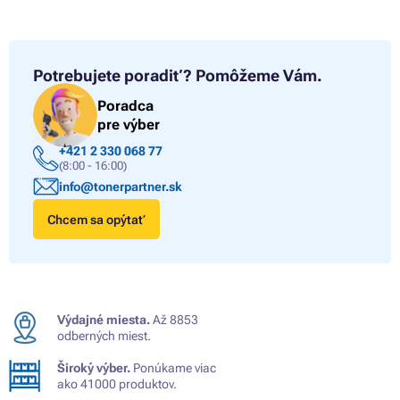
Potrebujete poradiť?
Pomôžeme Vám.
Poradca
pre výber
+421 2 330 068 77
(8:00 - 16:00)
info@tonerpartner.sk
Chcem sa opýtať
Výdajné miesta.
Až 8853
odberných miest.
Široký výber.
Ponúkame viac
ako 41000 produktov.