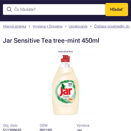
Hľadať
Menu
Hlavná stránka
Hygiena + Drogéria
Upratovanie
Čistiace prostriedky do
Jar Sensitive Tea tree-mint 450ml
ilustračné foto
Obj. číslo
OEM
Výrobca
511300635
001185
Jar