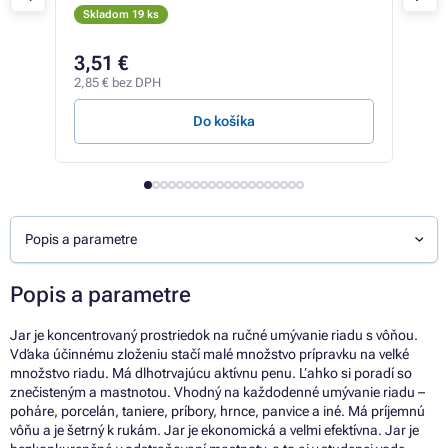
Skladom 19 ks
Sk
4,48
3,51 €
4,
2,85 € bez DPH
3,47
Do košíka
Popis a parametre
Popis a parametre
Jar je koncentrovaný prostriedok na ručné umývanie riadu s vôňou.
Vďaka účinnému zloženiu stačí malé množstvo prípravku na veľké
množstvo riadu. Má dlhotrvajúcu aktívnu penu. Ľahko si poradí so
znečisteným a mastnotou. Vhodný na každodenné umývanie riadu –
poháre, porcelán, taniere, príbory, hrnce, panvice a iné. Má príjemnú
vôňu a je šetrný k rukám. Jar je ekonomická a veľmi efektívna. Jar je