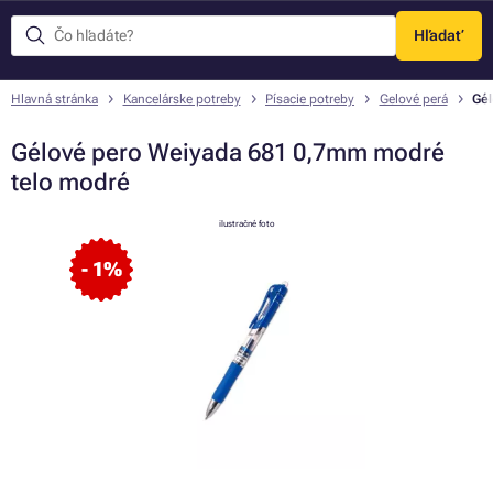
Hľadať
Menu
Hlavná stránka
Kancelárske potreby
Písacie potreby
Gelové perá
Gél
Gélové pero Weiyada 681 0,7mm modré
telo modré
ilustračné foto
- 1%