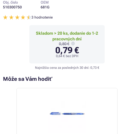
Obj. číslo
OEM
510300750
681G
3 hodnotenie
Skladom > 20 ks, dodanie do 1-2
pracovných dní
0,80 €
0,79 €
0,64 €
bez DPH
Najnižšia cena za posledných 30 dní:
0,73 €
Môže sa Vám hodiť
 24%