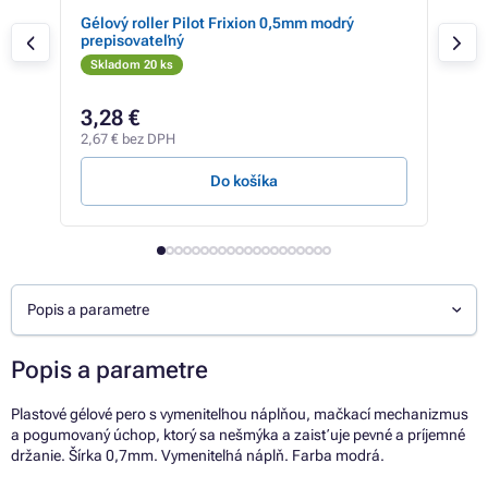
Gélový roller Pilot Frixion 0,5mm modrý
Berl
prepisovateľný
0.5
Skladom 20 ks
Sk
4,27
3,28 €
3,
2,67 € bez DPH
2,85
Do košíka
Popis a parametre
Popis a parametre
Plastové gélové pero s vymeniteľnou náplňou, mačkací mechanizmus
a pogumovaný úchop, ktorý sa nešmýka a zaisťuje pevné a príjemné
držanie. Šírka 0,7mm. Vymeniteľná náplň. Farba modrá.