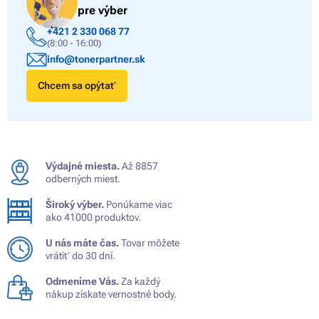
pre výber
+421 2 330 068 77
(8:00 - 16:00)
info@tonerpartner.sk
Chcem sa opýtať
Výdajné miesta.
Až 8857
odberných miest.
Široký výber.
Ponúkame viac
ako 41000 produktov.
U nás máte čas.
Tovar môžete
vrátiť do 30 dní.
Odmeníme Vás.
Za každý
nákup získate vernostné body.