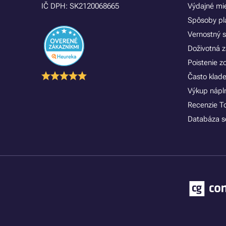
IČ DPH: SK2120068665
Výdajné mi
Spôsoby pl
Vernostný 
Doživotná z
Poistenie 
Často klad
Výkup náplní
Recenzie T
Databáza se