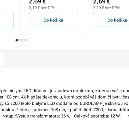
2,69 €
2,69 €
2,19 € bez DPH
2,19 € bez DPH
Do košíka
Do košíka
 teple bielymi LED diódami je vhodným doplnkom, ktorý vo vašej d
r 108 cm. Ak hľadáte dekoráciu, ktorá ozdobí váš dom či byt v ča
ezdy so 7200 teplo bielymi LED diódami od EUROLAMP je skvelou vo
produktu: železo, - priemer: 108 cm, - počet diód: 7200, - farba drôtu
D, - vstup /Výstup transformátora: 36 V, - Celková spotreba: 12 W, - 