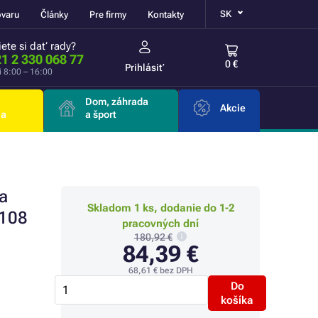
SK
ovaru
Články
Pre firmy
Kontakty
ete si dať rady?
1 2 330 068 77
0 €
Prihlásiť
i 8:00 – 16:00
Dom, záhrada
Akcie
ia
a šport
a
Skladom 1 ks, dodanie do 1-2
 108
pracovných dní
180,92 €
84,39 €
68,61 €
bez DPH
Do
košíka