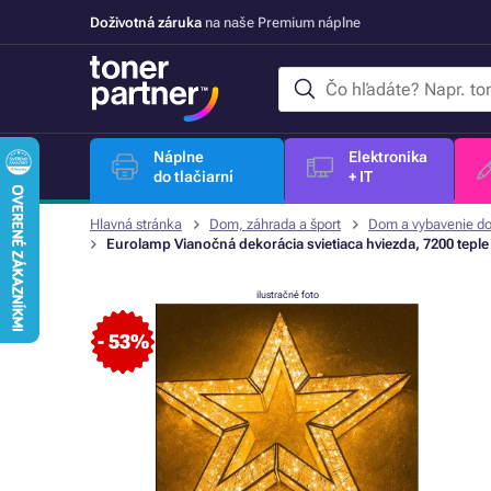
Doživotná záruka
na naše Premium náplne
Náplne
Elektronika
do tlačiarní
+ IT
Hlavná stránka
Dom, záhrada a šport
Dom a vybavenie d
Eurolamp Vianočná dekorácia svietiaca hviezda, 7200 teple 
ilustračné foto
- 53%