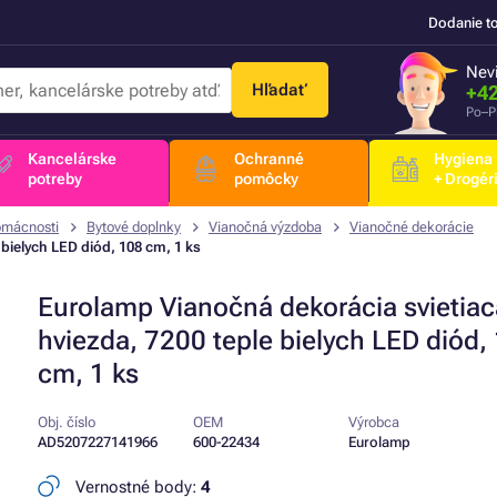
Dodanie t
Nevi
Hľadať
+42
Po–P
Kancelárske
Ochranné
Hygiena
potreby
pomôcky
+ Drogér
omácnosti
Bytové doplnky
Vianočná výzdoba
Vianočné dekorácie
bielych LED diód, 108 cm, 1 ks
Eurolamp Vianočná dekorácia svietiac
hviezda, 7200 teple bielych LED diód,
cm, 1 ks
Obj. číslo
OEM
Výrobca
AD5207227141966
600-22434
Eurolamp
Vernostné body:
4