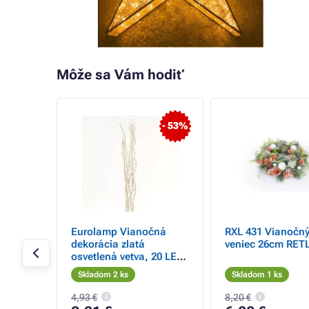
Môže sa Vám hodiť
- 53%
á
Eurolamp Vianočná
RXL 431 Vianočn
dekorácia zlatá
veniec 26cm RET
osvetlená vetva, 20 LED,
, na
teplá biela LED, 120 cm,
Skladom 2 ks
Skladom 1 ks
40,5
1 ks
4,93 €
8,20 €