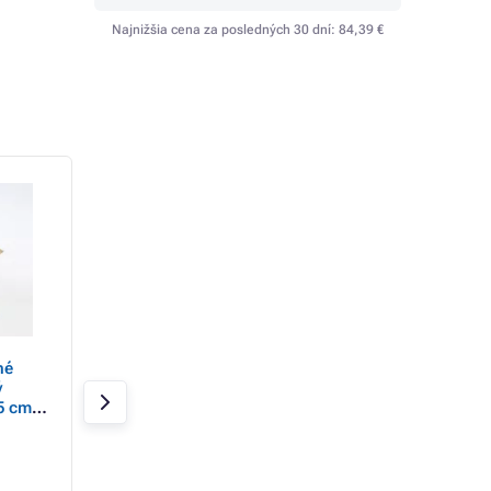
Najnižšia cena za posledných 30 dní:
84,39 €
né
Eurolamp Vianočná
Eurolamp Vianoč
ý
dekorácia závesná
dekorácia sova s
5 cm,
snehová vločka,
kockovanou šatko
drevená 14 x 0,5 x 15
13 x 25 cm, 1 ks
Skladom > 20 ks
Skladom 13 ks
cm, 1 ks