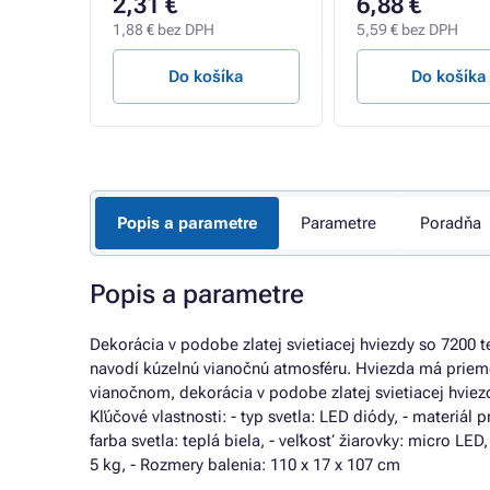
2,31 €
6,88 €
1,88 € bez DPH
5,59 € bez DPH
a
Do košíka
Do košíka
Popis a parametre
Parametre
Poradňa
Popis a parametre
Dekorácia v podobe zlatej svietiacej hviezdy so 7200
navodí kúzelnú vianočnú atmosféru. Hviezda má prieme
vianočnom, dekorácia v podobe zlatej svietiacej hvi
Kľúčové vlastnosti: - typ svetla: LED diódy, - materiál 
farba svetla: teplá biela, - veľkosť žiarovky: micro LE
5 kg, - Rozmery balenia: 110 x 17 x 107 cm