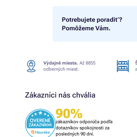
Potrebujete poradiť?
Pomôžeme Vám.
Výdajné miesta.
Až 8855
odberných miest.
Zákazníci nás chvália
90%
Overený zákazník
om
rýchle vybavenie
zákazníkov odporúča podľa
lém, tak
dotazníkov spokojnosti za
posledných 90 dní.