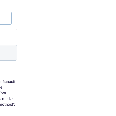
1,94 €
8,62 €
1,58 € bez DPH
7,01 € bez DPH
Do košíka
Do košíka
omácnosti
se
ľbou.
: meď, -
Hmotnosť: