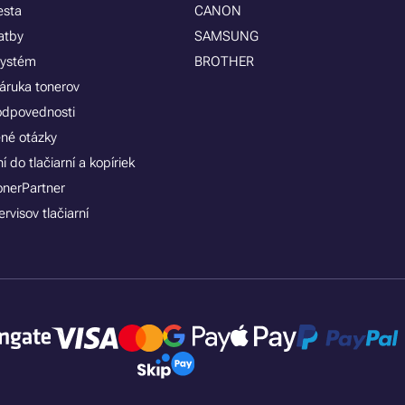
esta
CANON
atby
SAMSUNG
systém
BROTHER
áruka tonerov
zodpovednosti
ené otázky
 do tlačiarní a kopíriek
onerPartner
rvisov tlačiarní