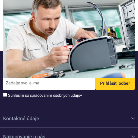
Včasná a poctivá údržba tlačiarne - o problém menej
O svoje veci by sme sa mali starať ako o oko v hlave. Čím sú (nám)
drahšie, tým väčšiu starostlivosť o ne by sme mali vynaložiť.
Odporučíme vám, ako vhodnou starostlivosťou predĺžiť tomuto
užitočnému zariadeniu životnosť.
Celý článok »
Buďte pri tom ako prvý
Najnovšie informácie o novinkách a akciách priamo na Váš e-mail.
Prihlásiť odber
Súhlasím so spracovaním
osobných údajov
Kontaktné údaje
Nakupovanie u nás