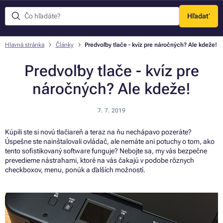
Hľadať
Menu
Hlavná stránka
Články
Predvoľby tlače - kvíz pre náročných? Ale kdeže!
Predvoľby tlače - kvíz pre
náročných? Ale kdeže!
7. 7. 2019
Kúpili ste si novú tlačiareň a teraz na ňu nechápavo pozeráte?
Úspešne ste nainštalovali ovládač, ale nemáte ani potuchy o tom, ako
tento sofistikovaný software funguje? Nebojte sa, my vás bezpečne
prevedieme nástrahami, ktoré na vás čakajú v podobe rôznych
checkboxov, menu, ponúk a ďalších možností.