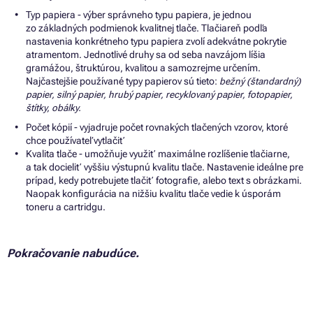
Typ papiera - výber správneho typu papiera, je jednou
zo základných podmienok kvalitnej tlače. Tlačiareň podľa
nastavenia konkrétneho typu papiera zvolí adekvátne pokrytie
atramentom. Jednotlivé druhy sa od seba navzájom líšia
gramážou, štruktúrou, kvalitou a samozrejme určením.
Najčastejšie používané typy papierov sú tieto:
bežný (štandardný)
papier, silný papier, hrubý papier, recyklovaný papier, fotopapier,
štítky, obálky.
Počet kópií - vyjadruje počet rovnakých tlačených vzorov, ktoré
chce používateľ vytlačiť
Kvalita tlače - umožňuje využiť maximálne rozlíšenie tlačiarne,
a tak docieliť vyššiu výstupnú kvalitu tlače. Nastavenie ideálne pre
prípad, kedy potrebujete tlačiť fotografie, alebo text s obrázkami.
Naopak konfigurácia na nižšiu kvalitu tlače vedie k úsporám
toneru a cartridgu.
Pokračovanie nabudúce.