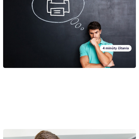
Ako ste na tom s vedomosťami o tlačiarňach a toneroch? Ak patríte
medzi pravidelných čitateľov našich článkov, bude pre vás
zodpovedanie nasledujúcich 8 otázok v tlačiarenskom kvíze hračka.
Že máte ešte nejaké medzery v štúdiu? Nevadí, študijné materiály sú
Celý článok »
našťastie stále online - nahliadnite do článkov na našom blogu a
nasajte vedomosti o tlačiarňach a toneroch, ktorými našich čitateľov
pravidelne zásobujeme.
4 minúty čítania