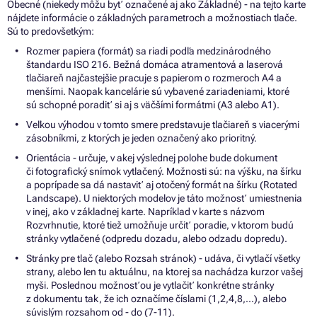
Obecné (niekedy môžu byť označené aj ako Základné) - na tejto karte
nájdete informácie o základných parametroch a možnostiach tlače.
Sú to predovšetkým:
Rozmer papiera (formát) sa riadi podľa medzinárodného
štandardu ISO 216. Bežná domáca atramentová a laserová
tlačiareň najčastejšie pracuje s papierom o rozmeroch A4 a
menšími. Naopak kancelárie sú vybavené zariadeniami, ktoré
sú schopné poradiť si aj s väčšími formátmi (A3 alebo A1).
Veľkou výhodou v tomto smere predstavuje tlačiareň s viacerými
zásobníkmi, z ktorých je jeden označený ako prioritný.
Orientácia - určuje, v akej výslednej polohe bude dokument
či fotografický snímok vytlačený. Možnosti sú: na výšku, na šírku
a poprípade sa dá nastaviť aj otočený formát na šírku (Rotated
Landscape). U niektorých modelov je táto možnosť umiestnenia
v inej, ako v základnej karte. Napríklad v karte s názvom
Rozvrhnutie, ktoré tiež umožňuje určiť poradie, v ktorom budú
stránky vytlačené (odpredu dozadu, alebo odzadu dopredu).
Stránky pre tlač (alebo Rozsah stránok) - udáva, či vytlačí všetky
strany, alebo len tu aktuálnu, na ktorej sa nachádza kurzor vašej
myši. Poslednou možnosťou je vytlačiť konkrétne stránky
z dokumentu tak, že ich označíme číslami (1,2,4,8,...), alebo
súvislým rozsahom od - do (7-11).