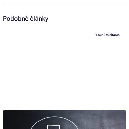
Podobné články
1 minúta čítania
KVÍZ: 8 otázok o tlačiarňach a toneroch - poznáte všetky
odpovede?