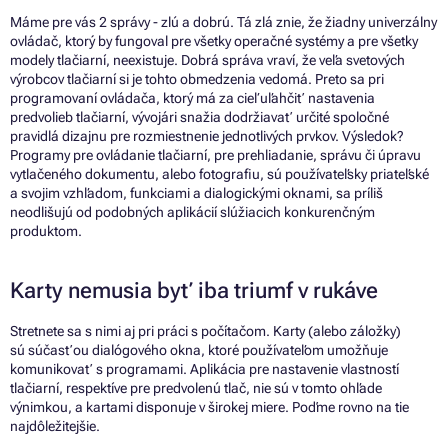
Máme pre vás 2 správy - zlú a dobrú. Tá zlá znie, že žiadny univerzálny
ovládač, ktorý by fungoval pre všetky operačné systémy a pre všetky
modely tlačiarní, neexistuje. Dobrá správa vraví, že veľa svetových
výrobcov tlačiarní si je tohto obmedzenia vedomá. Preto sa pri
programovaní ovládača, ktorý má za cieľ uľahčiť nastavenia
predvolieb tlačiarní, vývojári snažia dodržiavať určité spoločné
pravidlá dizajnu pre rozmiestnenie jednotlivých prvkov. Výsledok?
Programy pre ovládanie tlačiarní, pre prehliadanie, správu či úpravu
vytlačeného dokumentu, alebo fotografiu, sú používateľsky priateľské
a svojim vzhľadom, funkciami a dialogickými oknami, sa príliš
neodlišujú od podobných aplikácií slúžiacich konkurenčným
produktom.
Karty nemusia byť iba triumf v rukáve
Stretnete sa s nimi aj pri práci s počítačom. Karty (alebo záložky)
sú súčasťou dialógového okna, ktoré používateľom umožňuje
komunikovať s programami. Aplikácia pre nastavenie vlastností
tlačiarní, respektíve pre predvolenú tlač, nie sú v tomto ohľade
výnimkou, a kartami disponuje v širokej miere. Poďme rovno na tie
najdôležitejšie.