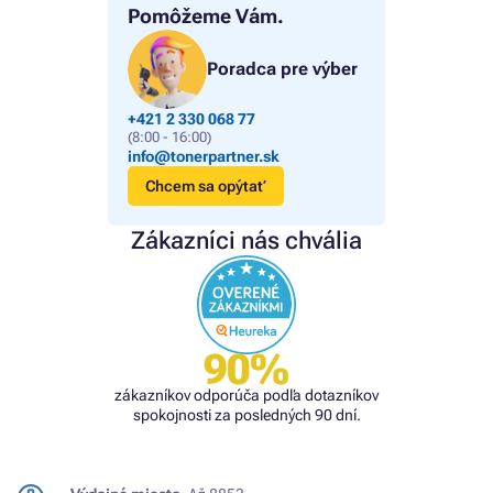
Pomôžeme Vám.
Poradca pre výber
+421 2 330 068 77
(8:00 - 16:00)
info@tonerpartner.sk
Chcem sa opýtať
Zákazníci nás chvália
90%
zákazníkov odporúča podľa dotazníkov
spokojnosti za posledných 90 dní.