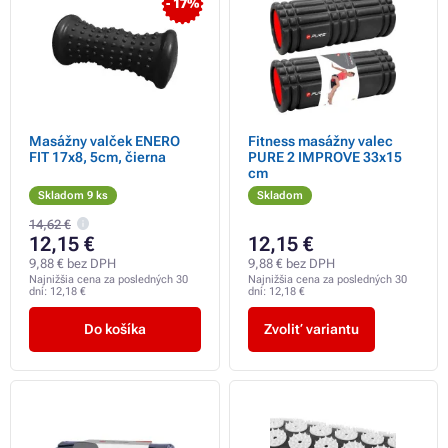
- 17%
Masážny valček ENERO
Fitness masážny valec
FIT 17x8, 5cm, čierna
PURE 2 IMPROVE 33x15
cm
Skladom 9 ks
Skladom
14,62 €
12,15 €
12,15 €
9,88 € bez DPH
9,88 € bez DPH
Najnižšia cena za posledných 30
Najnižšia cena za posledných 30
dní:
12,18 €
dní:
12,18 €
Do košíka
Zvoliť variantu