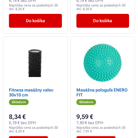
6,78 € bez DPH
6,78 € bez DPH
Najnižšia cena za posledných 30
Najnižšia cena za posledných 30
dní:
8,35 €
dní:
8,35 €
Do košíka
Do košíka
Fitness masážny valec
Masážna pologuľa ENERO
30x10 cm
FIT
Skladom
Skladom
8,34 €
9,59 €
6,78 € bez DPH
7,80 € bez DPH
Najnižšia cena za posledných 30
Najnižšia cena za posledných 30
dní:
8,35 €
dní:
7,91 €