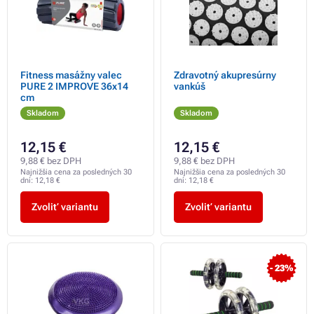
Fitness masážny valec
Zdravotný akupresúrny
PURE 2 IMPROVE 36x14
vankúš
cm
Skladom
Skladom
12,15 €
12,15 €
9,88 € bez DPH
9,88 € bez DPH
Najnižšia cena za posledných 30
Najnižšia cena za posledných 30
dní:
12,18 €
dní:
12,18 €
Zvoliť variantu
Zvoliť variantu
- 23%