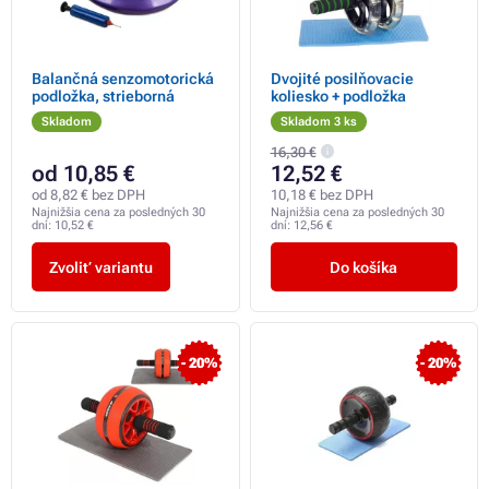
Balančná senzomotorická
Dvojité posilňovacie
podložka, strieborná
koliesko + podložka
Skladom
Skladom 3 ks
16,30 €
od 10,85 €
12,52 €
od 8,82 € bez DPH
10,18 € bez DPH
Najnižšia cena za posledných 30
Najnižšia cena za posledných 30
dní:
10,52 €
dní:
12,56 €
Zvoliť variantu
Do košíka
- 20%
- 20%