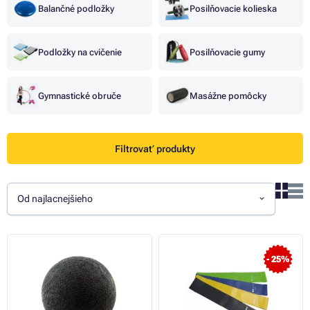
Balančné podložky
Posilňovacie kolieska
Podložky na cvičenie
Posilňovacie gumy
Gymnastické obruče
Masážne pomôcky
Filtrovať produkty
Od najlacnejšieho
- 25%