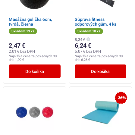
Masážna gulička 6cm,
Súprava fitness
tvrdá, čierna
odporových gúm, 4 ks
Skladom 19 ks
Skladom 10 ks
8,34 €
2,47 €
6,24 €
2,01 € bez DPH
5,07 € bez DPH
Najnižšia cena za posledných 30
Najnižšia cena za posledných 30
dní:
1,99 €
dní:
6,26 €
Do košíka
Do košíka
- 36%