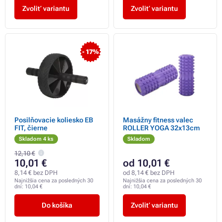
Zvoliť variantu
Zvoliť variantu
- 17%
Posilňovacie koliesko EB
Masážny fitness valec
FIT, čierne
ROLLER YOGA 32x13cm
Skladom 4 ks
Skladom
12,10 €
10,01 €
od 10,01 €
8,14 € bez DPH
od 8,14 € bez DPH
Najnižšia cena za posledných 30
Najnižšia cena za posledných 30
dní:
10,04 €
dní:
10,04 €
Do košíka
Zvoliť variantu