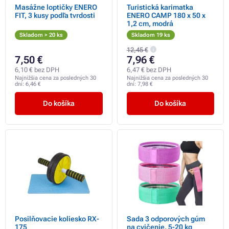
Masážne loptičky ENERO
Turistická karimatka
FIT, 3 kusy podľa tvrdosti
ENERO CAMP 180 x 50 x
1,2 cm, modrá
Skladom > 20 ks
Skladom 19 ks
12,45 €
7,50 €
7,96 €
6,10 € bez DPH
6,47 € bez DPH
Najnižšia cena za posledných 30
Najnižšia cena za posledných 30
dní:
6,46 €
dní:
7,98 €
Do košíka
Do košíka
Posilňovacie koliesko RX-
Sada 3 odporových gúm
175
na cvičenie, 5-20 kg