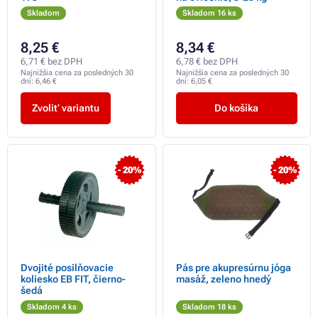
Skladom
Skladom 16 ks
8,25 €
8,34 €
6,71 € bez DPH
6,78 € bez DPH
Najnižšia cena za posledných 30
Najnižšia cena za posledných 30
dní:
6,46 €
dní:
6,05 €
Zvoliť variantu
Do košíka
- 20%
- 20%
Dvojité posilňovacie
Pás pre akupresúrnu jóga
koliesko EB FIT, čierno-
masáž, zeleno hnedý
šedá
Skladom 4 ks
Skladom 18 ks