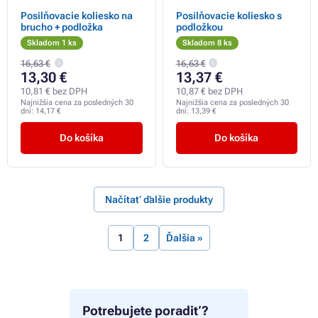
Posilňovacie koliesko na
Posilňovacie koliesko s
brucho + podložka
podložkou
Skladom 1 ks
Skladom 8 ks
16,63 €
16,63 €
13,30 €
13,37 €
10,81 € bez DPH
10,87 € bez DPH
Najnižšia cena za posledných 30
Najnižšia cena za posledných 30
dní:
14,17 €
dní:
13,39 €
Do košíka
Do košíka
Načítať ďalšie produkty
1
2
Ďalšia »
Potrebujete poradiť?