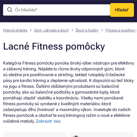
Hľadať
Menu
Hlavná stránka
Dom, záhrada a šport
Šport a hobby
Fitness a posilňova
Lacné Fitness pomôcky
Kategória Fitness pomôcky ponúka široký výber nástrojov pre efektívny
a zábavný tréning. Nájdete tu rôzne druhy odporových gúm, ktoré
sú ideálne pre posilňovanie a strečing, taktiež rotopédy či bežecké
pásy pre kardio tréning a zlepšenie vytrvalosti. K dispozícii sú tiež bloky
na jogu a fitness. Ďalšími obľúbenými produktami sú balančné
pomôcky, ako sú balančné podložky a gymnastické lopty, ktoré
pomáhajú zlepšiť stabilitu a koordináciu. Všetky nami ponúkané
fitness pomôcky sú vyrobené z kvalitných materiálov, ktoré
zabezpečujú dlhú životnosť a maximálny výkon. Investujte do našich
fitness pomôcok a obohaťte svoj tréningový režim o nové a efektívne
cvičebné metódy.
Zobraziť viac