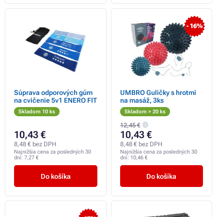
- 16%
Súprava odporových gúm
UMBRO Guličky s hrotmi
na cvičenie 5v1 ENERO FIT
na masáž, 3ks
Skladom 10 ks
Skladom > 20 ks
12,45 €
10,43 €
10,43 €
8,48 € bez DPH
8,48 € bez DPH
Najnižšia cena za posledných 30
Najnižšia cena za posledných 30
dní:
7,27 €
dní:
10,46 €
Do košíka
Do košíka