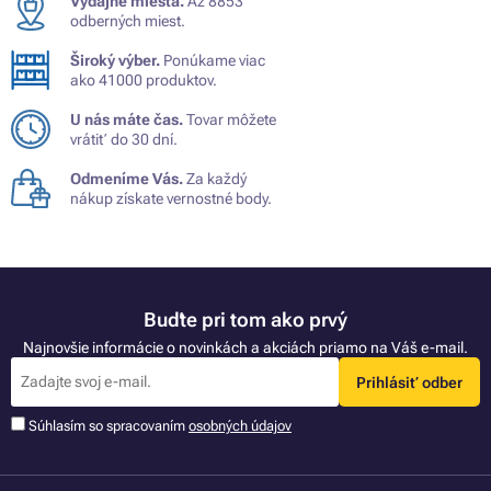
Výdajné miesta.
Až 8853
odberných miest.
Široký výber.
Ponúkame viac
ako 41000 produktov.
U nás máte čas.
Tovar môžete
vrátiť do 30 dní.
Odmeníme Vás.
Za každý
nákup získate vernostné body.
Buďte pri tom ako prvý
Najnovšie informácie o novinkách a akciách priamo na Váš e-mail.
Prihlásiť odber
Súhlasím so spracovaním
osobných údajov