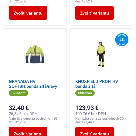
dní:
22,55 €
dní:
16,52 €
Zvoliť variantu
Zvoliť variantu
GRANADA HV
KNOXFIELD PROFI HV
SOFTSH.bunda žltá/navy
bunda žltá
Skladom
Skladom
32,40 €
123,93 €
26,34 € bez DPH
100,76 € bez DPH
Najnižšia cena za posledných 30
Najnižšia cena za posledných 30
dní:
32,28 €
dní:
123,44 €
Zvoliť variantu
Zvoliť variantu