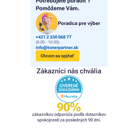
Potrebujete poradiť?
Pomôžeme Vám.
Poradca pre výber
+421 2 330 068 77
(8:00 - 16:00)
info@tonerpartner.sk
Chcem sa opýtať
Zákazníci nás chvália
90%
zákazníkov odporúča podľa dotazníkov
spokojnosti za posledných 90 dní.