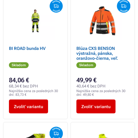
BI ROAD bunda HV
Blúza CXS BENSON
výstražná, pánska,
oranžovo-čierna, veľ.
Skladom
Skladom
84,06 €
49,99 €
68,34 € bez DPH
40,64 € bez DPH
Najnižšia cena za posledných 30
Najnižšia cena za posledných 30
dní:
83,73 €
dní:
49,80 €
Zvoliť variantu
Zvoliť variantu