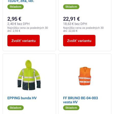
TEDDY, žltá, veľ.
Skladom
Skladom
2,95 €
22,91 €
2,40 € bez DPH
18,63 € bez DPH
Najnižšia cena za posledných 30
Najnižšia cena za posledných 30
dní:
2,93 €
dní:
22,83 €
Zvoliť variantu
Zvoliť variantu
EPPING bunda HV
FF BRUNO BE-04-003
vesta HV
Skladom
Skladom