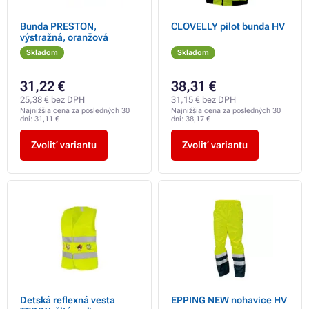
Bunda PRESTON,
CLOVELLY pilot bunda HV
výstražná, oranžová
Skladom
Skladom
31,22 €
38,31 €
25,38 € bez DPH
31,15 € bez DPH
Najnižšia cena za posledných 30
Najnižšia cena za posledných 30
dní:
31,11 €
dní:
38,17 €
Zvoliť variantu
Zvoliť variantu
Detská reflexná vesta
EPPING NEW nohavice HV