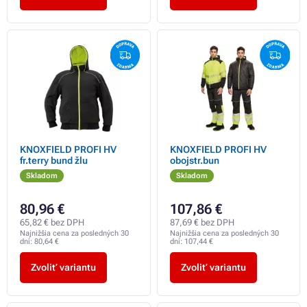
KNOXFIELD PROFI HV
KNOXFIELD PROFI HV
fr.terry bund žlu
obojstr.bun
Skladom
Skladom
80,96 €
107,86 €
65,82 € bez DPH
87,69 € bez DPH
Najnižšia cena za posledných 30
Najnižšia cena za posledných 30
dní:
80,64 €
dní:
107,44 €
Zvoliť variantu
Zvoliť variantu