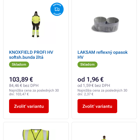
KNOXFIELD PROFI HV
LAKSAM reflexný opasok
softsh.bunda žltá
HV
Skladom
Skladom
103,89 €
od 1,96 €
84,46 € bez DPH
od 1,59 € bez DPH
Najnižšia cena za posledných 30
Najnižšia cena za posledných 30
dní:
103,47 €
dní:
2,37 €
Zvoliť variantu
Zvoliť variantu