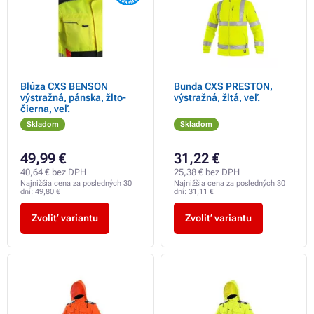
Blúza CXS BENSON
Bunda CXS PRESTON,
výstražná, pánska, žlto-
výstražná, žltá, veľ.
čierna, veľ.
Skladom
Skladom
49,99 €
31,22 €
40,64 € bez DPH
25,38 € bez DPH
Najnižšia cena za posledných 30
Najnižšia cena za posledných 30
dní:
49,80 €
dní:
31,11 €
Zvoliť variantu
Zvoliť variantu