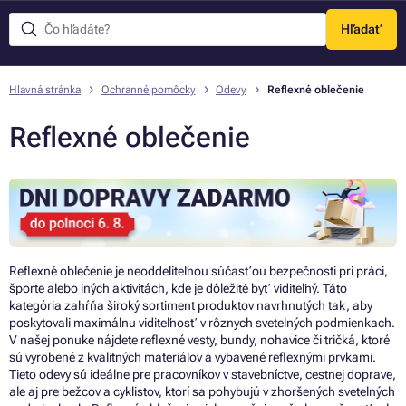
Hľadať
Menu
Hlavná stránka
Ochranné pomôcky
Odevy
Reflexné oblečenie
Reflexné oblečenie
Reflexné oblečenie je neoddeliteľnou súčasťou bezpečnosti pri práci,
športe alebo iných aktivitách, kde je dôležité byť viditeľný. Táto
kategória zahŕňa široký sortiment produktov navrhnutých tak, aby
poskytovali maximálnu viditeľnosť v rôznych svetelných podmienkach.
V našej ponuke nájdete reflexné vesty, bundy, nohavice či tričká, ktoré
sú vyrobené z kvalitných materiálov a vybavené reflexnými prvkami.
Tieto odevy sú ideálne pre pracovníkov v stavebníctve, cestnej doprave,
ale aj pre bežcov a cyklistov, ktorí sa pohybujú v zhoršených svetelných