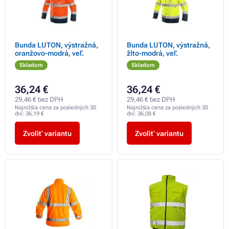
Bunda LUTON, výstražná,
Bunda LUTON, výstražná,
oranžovo-modrá, veľ.
žlto-modrá, veľ.
Skladom
Skladom
36,24 €
36,24 €
29,46 € bez DPH
29,46 € bez DPH
Najnižšia cena za posledných 30
Najnižšia cena za posledných 30
dní:
36,19 €
dní:
36,08 €
Zvoliť variantu
Zvoliť variantu