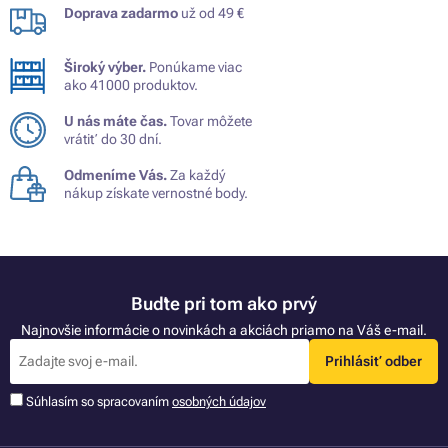
Doprava zadarmo
už od 49 €
Široký výber.
Ponúkame viac
ako 41000 produktov.
U nás máte čas.
Tovar môžete
vrátiť do 30 dní.
Odmeníme Vás.
Za každý
nákup získate vernostné body.
Buďte pri tom ako prvý
Najnovšie informácie o novinkách a akciách priamo na Váš e-mail.
Prihlásiť odber
Súhlasím so spracovaním
osobných údajov