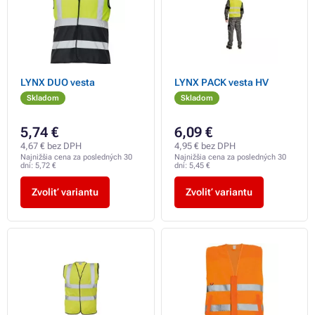
LYNX DUO vesta
LYNX PACK vesta HV
Skladom
Skladom
5,74 €
6,09 €
4,67 € bez DPH
4,95 € bez DPH
Najnižšia cena za posledných 30
Najnižšia cena za posledných 30
dní:
5,72 €
dní:
5,45 €
Zvoliť variantu
Zvoliť variantu