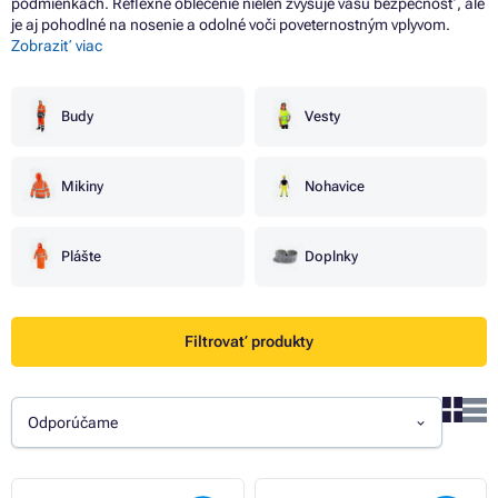
podmienkach. Reflexné oblečenie nielen zvyšuje vašu bezpečnosť, ale
je aj pohodlné na nosenie a odolné voči poveternostným vplyvom.
Zobraziť viac
Budy
Vesty
Mikiny
Nohavice
Plášte
Doplnky
Filtrovať produkty
Odporúčame