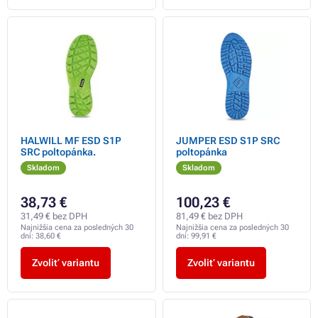
HALWILL MF ESD S1P
JUMPER ESD S1P SRC
SRC poltopánka.
poltopánka
Skladom
Skladom
38,73 €
100,23 €
31,49 € bez DPH
81,49 € bez DPH
Najnižšia cena za posledných 30
Najnižšia cena za posledných 30
dní:
38,60 €
dní:
99,91 €
Zvoliť variantu
Zvoliť variantu