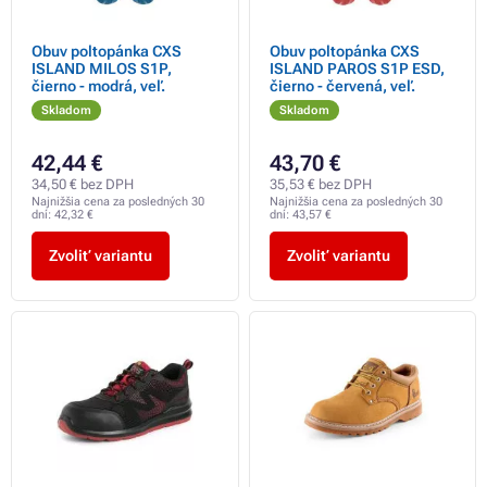
Obuv poltopánka CXS
Obuv poltopánka CXS
ISLAND MILOS S1P,
ISLAND PAROS S1P ESD,
čierno - modrá, veľ.
čierno - červená, veľ.
Skladom
Skladom
42,44 €
43,70 €
34,50 € bez DPH
35,53 € bez DPH
Najnižšia cena za posledných 30
Najnižšia cena za posledných 30
dní:
42,32 €
dní:
43,57 €
Zvoliť variantu
Zvoliť variantu