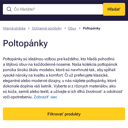
Hľadať
Menu
Hlavná stránka
Ochranné pomôcky
Obuv
Poltopánky
Poltopánky
Poltopánky sú ideálnou voľbou pre každého, kto hľadá pohodlnú
a štýlovú obuv na každodenné nosenie. Naša kolekcia poltopánok
ponúka širokú škálu modelov, ktoré sú navrhnuté tak, aby spĺňali
vysoké nároky na kvalitu a komfort. Či už preferujete klasické,
elegantné alebo moderné dizajny, u nás nájdete poltopánky, ktoré
dokonale doplnia váš šatník. Vyberte si z rôznych materiálov, ako
sú koža, semiš alebo textil, a užívajte si ich dlhú životnosť a odolnosť
voči opotrebeniu.
Zobraziť viac
Filtrovať produkty