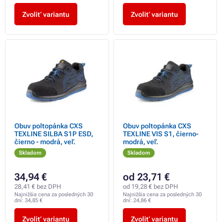
Zvoliť variantu
Zvoliť variantu
Obuv poltopánka CXS
Obuv poltopánka CXS
TEXLINE SILBA S1P ESD,
TEXLINE VIS S1, čierno-
čierno - modrá, veľ.
modrá, veľ.
Skladom
Skladom
34,94 €
od 23,71 €
28,41 € bez DPH
od 19,28 € bez DPH
Najnižšia cena za posledných 30
Najnižšia cena za posledných 30
dní:
34,85 €
dní:
24,86 €
Zvoliť variantu
Zvoliť variantu