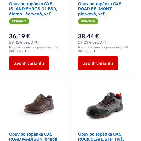
Obuv poltopánka CXS
Obuv poltopánka CXS
ISLAND SYROS O1 ESD,
ROAD BELMONT,
čierno - červená, veľ.
piesková, veľ.
Skladom
Skladom
36,19 €
38,44 €
29,42 € bez DPH
31,25 € bez DPH
Najnižšia cena za posledných 30
Najnižšia cena za posledných 30
dní:
36,08 €
dní:
38,33 €
Zvoliť variantu
Zvoliť variantu
Obuv poltopánka CXS
Obuv poltopánka CXS
ROAD MADISON, hnedá,
ROCK SLATE S1P, sivá,