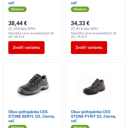
veľ.
veľ.
Skladom
Skladom
38,44 €
34,33 €
31,25 € bez DPH
27,91 € bez DPH
Najnižšia cena za posledných 30
Najnižšia cena za posledných 30
dní:
38,33 €
dní:
34,22 €
Zvoliť variantu
Zvoliť variantu
Obuv poltopánka CXS
Obuv poltopánka CXS
STONE BERYL O2, čierna,
STONE PYRIT S2, čierna,
veľ.
veľ.
Skladom
Skladom