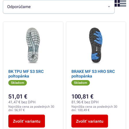
Odporúčame
BK TPU MF S3 SRC
BRAKE MF S3 HRO SRC
poltopánka
poltopánka
Skladom
Skladom
51,01 €
100,81 €
41,47 € bez DPH
81,96 € bez DPH
Najnižšia cena za posledných 30
Najnižšia cena za posledných 30
dní:
56,97 €
dní:
100,49 €
Zvoliť variantu
Zvoliť variantu