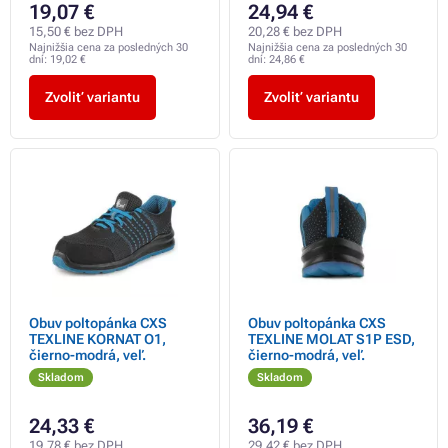
19,07 €
24,94 €
15,50 € bez DPH
20,28 € bez DPH
Najnižšia cena za posledných 30
Najnižšia cena za posledných 30
dní:
19,02 €
dní:
24,86 €
Zvoliť variantu
Zvoliť variantu
Obuv poltopánka CXS
Obuv poltopánka CXS
TEXLINE KORNAT O1,
TEXLINE MOLAT S1P ESD,
čierno-modrá, veľ.
čierno-modrá, veľ.
Skladom
Skladom
24,33 €
36,19 €
19,78 € bez DPH
29,42 € bez DPH