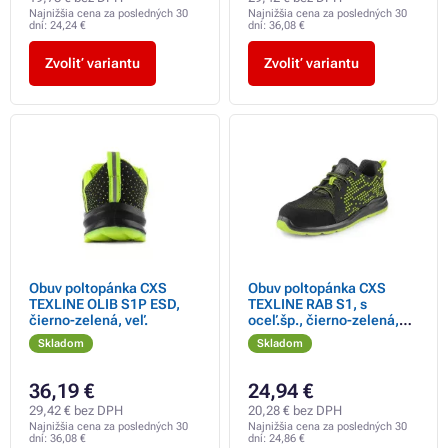
Najnižšia cena za posledných 30
Najnižšia cena za posledných 30
dní:
24,24 €
dní:
36,08 €
Zvoliť variantu
Zvoliť variantu
Obuv poltopánka CXS
Obuv poltopánka CXS
TEXLINE OLIB S1P ESD,
TEXLINE RAB S1, s
čierno-zelená, veľ.
oceľ.šp., čierno-zelená,
veľ.
Skladom
Skladom
36,19 €
24,94 €
29,42 € bez DPH
20,28 € bez DPH
Najnižšia cena za posledných 30
Najnižšia cena za posledných 30
dní:
36,08 €
dní:
24,86 €