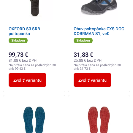
OXFORD S3 SRB
Obuv poltopánka CXS DOG
poltopánka
DOBRMAN S1, veľ.
Skladom
Skladom
99,73 €
31,83 €
81,08 € bez DPH
25,88 € bez DPH
Najnižšia cena za posledných 30
Najnižšia cena za posledných 30
dní:
99,43 €
dní:
31,73 €
Zvoliť variantu
Zvoliť variantu