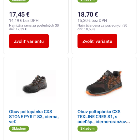
17,45 €
18,70 €
14,19 € bez DPH
15,20 € bez DPH
Najnižšia cena za posledných 30
Najnižšia cena za posledných 30
dní:
17,39 €
dní:
18,63 €
Zvoliť variantu
Zvoliť variantu
Obuv poltopánka CXS
Obuv poltopánka CXS
STONE PYRIT S3, čierna,
TEXLINE CRES S1, s
veľ.
oceľ.šp., čierno-oranžová,
veľ.
Skladom
Skladom