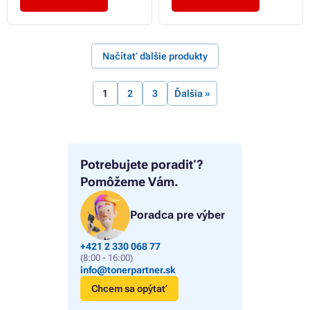
Načítať ďalšie produkty
1
2
3
Ďalšia »
Potrebujete poradiť?
Pomôžeme Vám.
Poradca pre výber
+421 2 330 068 77
(8:00 - 16:00)
info@tonerpartner.sk
Chcem sa opýtať