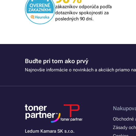
om
rýchle vybavenie
zákazníkov odporúča podľa
lém, tak
dotazníkov spokojnosti za
posledných 90 dní.
Buďte pri tom ako prvý
Najnovšie informácie o novinkách a akciách priamo na
Nakupova
Obchodné a
Zásady och
Ledum Kamara SK s.r.o.