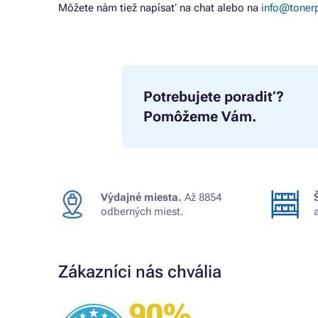
Môžete nám tiež napísať na chat alebo na
info@tonerp
Potrebujete poradiť?
Pomôžeme Vám.
Výdajné miesta.
Až 8854
odberných miest.
Zákazníci nás chvália
90%
Overený zákazník