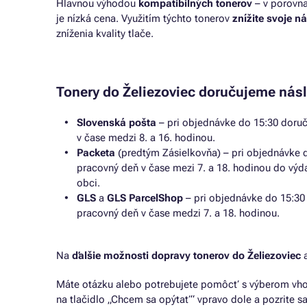
Hlavnou výhodou
kompatibilných tonerov
– v porovna
je nízká cena. Využitím týchto tonerov
znížite svoje n
zníženia kvality tlače.
Tonery do Želiezoviec doručujeme nás
Slovenská pošta
– pri objednávke do 15:30 doru
v čase medzi 8. a 16. hodinou.
Packeta
(predtým Zásielkovňa) – pri objednávke 
pracovný deň v čase mezi 7. a 18. hodinou do výd
obci.
GLS
a
GLS ParcelShop
– pri objednávke do 15:30
pracovný deň v čase medzi 7. a 18. hodinou.
Na
ďalšie možnosti dopravy tonerov do Želiezoviec
a
Máte otázku alebo potrebujete pomôcť s výberom vho
na tlačidlo „Chcem sa opýtať“ vpravo dole a pozrite sa