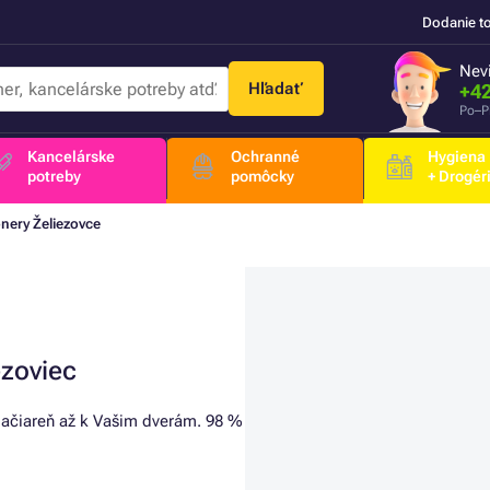
Dodanie t
Nevi
Hľadať
+42
Po–P
Kancelárske
Ochranné
Hygiena
potreby
pomôcky
+ Drogér
nery Želiezovce
ezoviec
tlačiareň až k Vašim dverám. 98 %