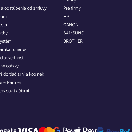
Články
 a odstúpenie od zmluvy
Pre firmy
varu
HP
esta
CANON
atby
SAMSUNG
systém
BROTHER
áruka tonerov
zodpovednosti
ené otázky
 do tlačiarní a kopíriek
onerPartner
rvisov tlačiarní