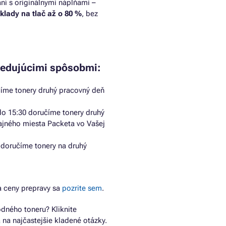
ní s originálnymi náplňami –
áklady na tlač až o 80 %
, bez
ledujúcimi spôsobmi:
číme tonery druhý pracovný deň
do 15:30 doručíme tonery druhý
ajného miesta Packeta vo Vašej
 doručíme tonery na druhý
 ceny prepravy sa
pozrite sem
.
dného toneru? Kliknite
 na najčastejšie kladené otázky.