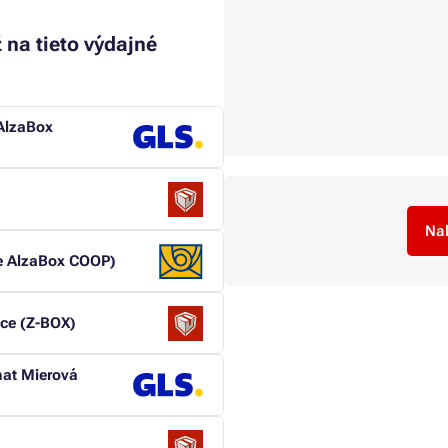
 na tieto výdajné
AlzaBox
Nak
ce AlzaBox COOP)
vce (Z-BOX)
mat Mierová