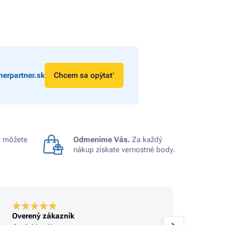
erpartner.sk
Chcem sa opýtať
 môžete
Odmeníme Vás.
Za každý
nákup získate vernostné body.
Overený zákazník
Overe