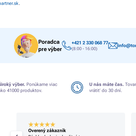
artner.sk
.
Poradca
+421 2 330 068 77
info@ton
pre výber
(8:00 - 16:00)
Široký výber.
Ponúkame viac
U nás máte čas.
Tovar
ako 41000 produktov.
vrátiť do 30 dní.
Overený zákazník