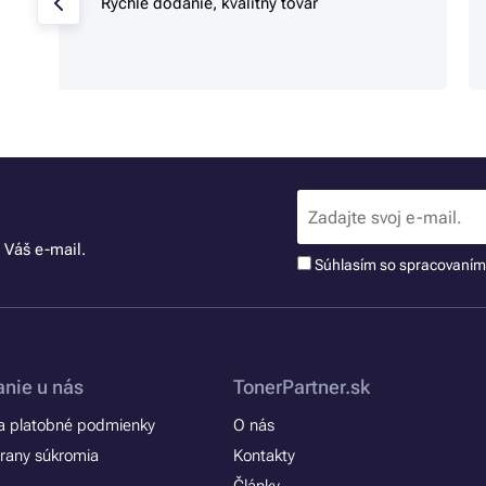
Rýchle dodanie, kvalitný tovar
 Váš e-mail.
Súhlasím so spracovaní
nie u nás
TonerPartner.sk
 platobné podmienky
O nás
rany súkromia
Kontakty