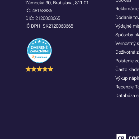
Cookies
Zámocká 30, Bratislava, 811 01
Reklamácie
IČ: 48158836
Dodanie to
DIČ: 2120068665
IČ DPH: SK2120068665
Výdajné mi
Spôsoby pl
Vernostný 
Doživotná z
Poistenie 
Často klad
Výkup náplní
Recenzie T
Databáza se