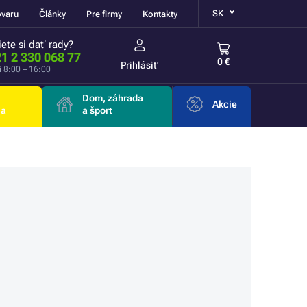
SK
ovaru
Články
Pre firmy
Kontakty
ete si dať rady?
1 2 330 068 77
0 €
Prihlásiť
i 8:00 – 16:00
Dom, záhrada
Akcie
ia
a šport