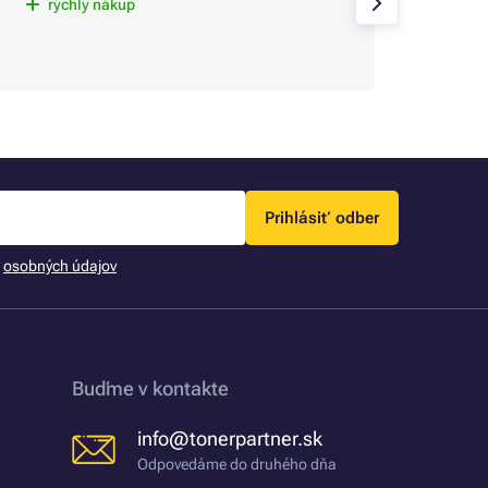
Už tu 
rýchly nákup
spokoj
sa rie
Prihlásiť odber
m
osobných údajov
Buďme v kontakte
info@tonerpartner.sk
Odpovedáme do druhého dňa