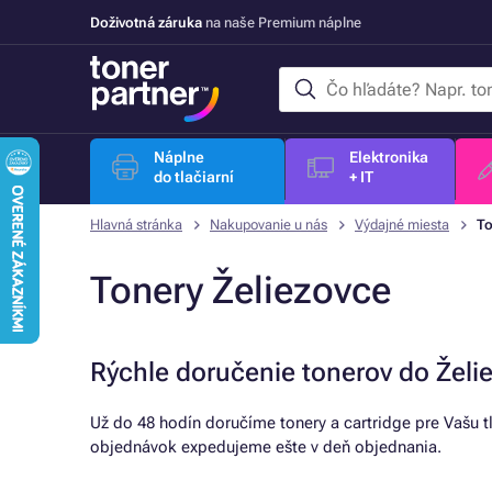
Doživotná záruka
na naše Premium náplne
Náplne
Elektronika
do tlačiarní
+ IT
Hlavná stránka
Nakupovanie u nás
Výdajné miesta
To
Tonery Želiezovce
Rýchle doručenie tonerov do Želi
Už do 48 hodín doručíme tonery a cartridge pre Vašu 
objednávok expedujeme ešte v deň objednania.