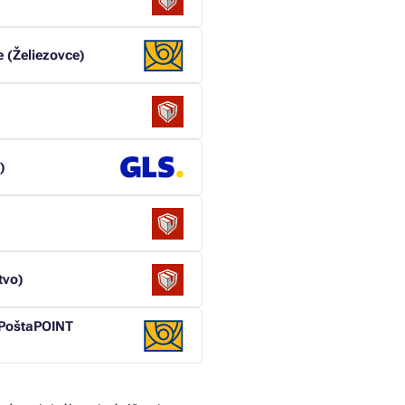
 (Želiezovce)
)
tvo)
e PoštaPOINT