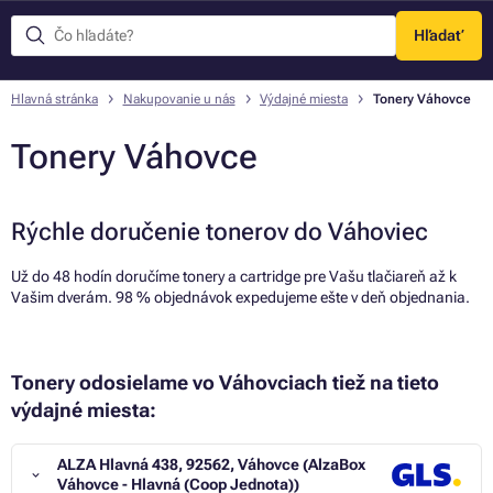
Hľadať
Menu
Hlavná stránka
Nakupovanie u nás
Výdajné miesta
Tonery Váhovce
Tonery Váhovce
Rýchle doručenie tonerov do Váhoviec
Už do 48 hodín doručíme tonery a cartridge pre Vašu tlačiareň až k
Vašim dverám. 98 % objednávok expedujeme ešte v deň objednania.
Tonery odosielame vo Váhovciach tiež na tieto
výdajné miesta:
ALZA Hlavná 438, 92562, Váhovce (AlzaBox
Váhovce - Hlavná (Coop Jednota))