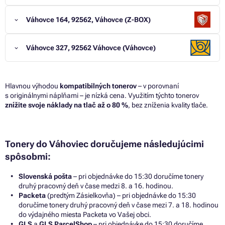
Váhovce 164, 92562, Váhovce (Z-BOX)
Váhovce 327, 92562 Váhovce (Váhovce)
Hlavnou výhodou
kompatibilných tonerov
– v porovnaní
s originálnymi náplňami – je nízká cena. Využitím týchto tonerov
znížite svoje náklady na tlač až o 80 %
, bez zníženia kvality tlače.
Tonery do Váhoviec doručujeme následujúcimi
spôsobmi:
Slovenská pošta
– pri objednávke do 15:30 doručíme tonery
druhý pracovný deň v čase medzi 8. a 16. hodinou.
Packeta
(predtým Zásielkovňa) – pri objednávke do 15:30
doručíme tonery druhý pracovný deň v čase mezi 7. a 18. hodinou
do výdajného miesta Packeta vo Vašej obci.
GLS
a
GLS ParcelShop
– pri objednávke do 15:30 doručíme