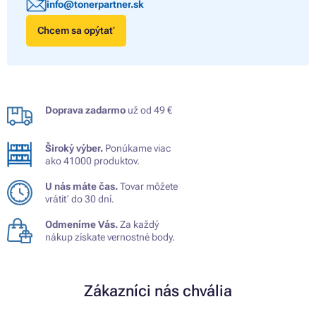
info@tonerpartner.sk
Chcem sa opýtať
Doprava zadarmo
už od 49 €
Široký výber.
Ponúkame viac
ako 41000 produktov.
U nás máte čas.
Tovar môžete
vrátiť do 30 dní.
Odmeníme Vás.
Za každý
nákup získate vernostné body.
Zákazníci nás chvália