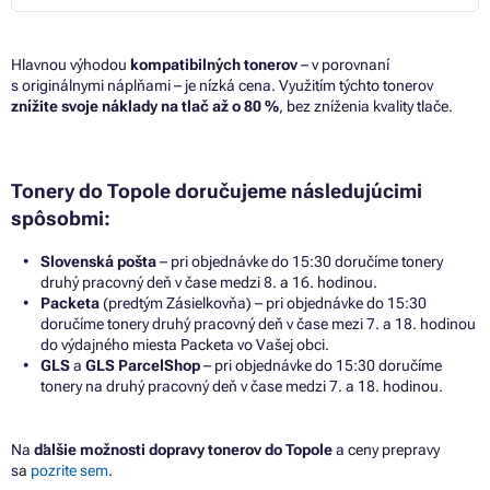
Hlavnou výhodou
kompatibilných tonerov
– v porovnaní
s originálnymi náplňami – je nízká cena. Využitím týchto tonerov
znížite svoje náklady na tlač až o 80 %
, bez zníženia kvality tlače.
Tonery do Topole doručujeme následujúcimi
spôsobmi:
Slovenská pošta
– pri objednávke do 15:30 doručíme tonery
druhý pracovný deň v čase medzi 8. a 16. hodinou.
Packeta
(predtým Zásielkovňa) – pri objednávke do 15:30
doručíme tonery druhý pracovný deň v čase mezi 7. a 18. hodinou
do výdajného miesta Packeta vo Vašej obci.
GLS
a
GLS ParcelShop
– pri objednávke do 15:30 doručíme
tonery na druhý pracovný deň v čase medzi 7. a 18. hodinou.
Na
ďalšie možnosti dopravy tonerov do Topole
a ceny prepravy
sa
pozrite sem
.