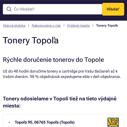
Hľadať
Menu
Hlavná stránka
Nakupovanie u nás
Výdajné miesta
Tonery Topoľa
Tonery Topoľa
Rýchle doručenie tonerov do Topole
Už do 48 hodín doručíme tonery a cartridge pre Vašu tlačiareň až k
Vašim dverám. 98 % objednávok expedujeme ešte v deň objednania.
Tonery odosielame v Topoli tiež na tieto výdajné
miesta:
Topoľa 95, 06765 Topoľa (Topoľa)