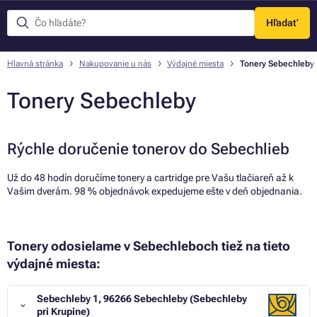
Hľadať
Menu
Hlavná stránka
Nakupovanie u nás
Výdajné miesta
Tonery Sebechleby
Tonery Sebechleby
Rýchle doručenie tonerov do Sebechlieb
Už do 48 hodín doručíme tonery a cartridge pre Vašu tlačiareň až k
Vašim dverám. 98 % objednávok expedujeme ešte v deň objednania.
Tonery odosielame v Sebechleboch tiež na tieto
výdajné miesta:
Sebechleby 1, 96266 Sebechleby (Sebechleby
pri Krupine)