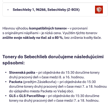
Sebechleby 1, 96266, Sebechleby (Z-BOX)
Hlavnou výhodou
kompatibilných tonerov
– v porovnaní
s originálnymi náplňami – je nízká cena. Využitím týchto tonerov
znížite svoje náklady na tlač až o 80 %
, bez zníženia kvality tlače.
Tonery do Sebechlieb doručujeme následujúcimi
spôsobmi:
Slovenská pošta
– pri objednávke do 15:30 doručíme tonery
druhý pracovný deň v čase medzi 8. a 16. hodinou.
Packeta
(predtým Zásielkovňa) – pri objednávke do 15:30
doručíme tonery druhý pracovný deň v čase mezi 7. a 18. hodinou
do výdajného miesta Packeta vo Vašej obci.
GLS
a
GLS ParcelShop
– pri objednávke do 15:30 doručíme
tonery na druhý pracovný deň v čase medzi 7. a 18. hodinou.