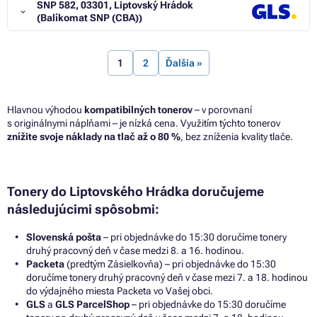
SNP 582, 03301, Liptovský Hrádok
(Balíkomat SNP (CBA))
1
2
Ďalšia »
Hlavnou výhodou
kompatibilných tonerov
– v porovnaní
s originálnymi náplňami – je nízká cena. Využitím týchto tonerov
znížite svoje náklady na tlač až o 80 %
, bez zníženia kvality tlače.
Tonery do Liptovského Hrádka doručujeme
následujúcimi spôsobmi:
Slovenská pošta
– pri objednávke do 15:30 doručíme tonery
druhý pracovný deň v čase medzi 8. a 16. hodinou.
Packeta
(predtým Zásielkovňa) – pri objednávke do 15:30
doručíme tonery druhý pracovný deň v čase mezi 7. a 18. hodinou
do výdajného miesta Packeta vo Vašej obci.
GLS
a
GLS ParcelShop
– pri objednávke do 15:30 doručíme