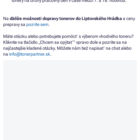
tonery na druhý pracovný deň v čase medzi 7. a 18. hodinou.
Na
ďalšie možnosti dopravy tonerov do Liptovského Hrádka
a ceny
prepravy sa
pozrite sem
.
Máte otázku alebo potrebujete pomôcť s výberom vhodného toneru?
Kliknite na tlačidlo „Chcem sa opýtať“ vpravo dole a pozrite sa na
najčastejšie kladené otázky. Môžete nám tiež napísať na chat alebo
na
info@tonerpartner.sk
.