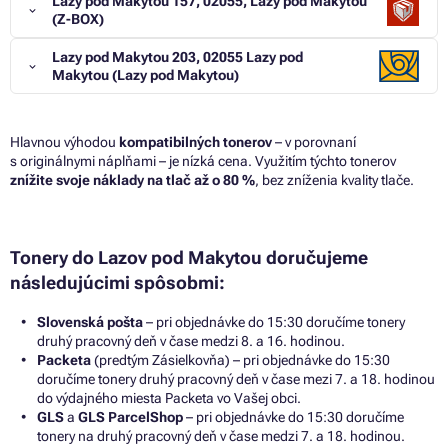
Lazy pod Makytou 157, 02055, Lazy pod Makytou
(Z-BOX)
Lazy pod Makytou 203, 02055 Lazy pod
Makytou (Lazy pod Makytou)
Hlavnou výhodou
kompatibilných tonerov
– v porovnaní
s originálnymi náplňami – je nízká cena. Využitím týchto tonerov
znížite svoje náklady na tlač až o 80 %
, bez zníženia kvality tlače.
Tonery do Lazov pod Makytou doručujeme
následujúcimi spôsobmi:
Slovenská pošta
– pri objednávke do 15:30 doručíme tonery
druhý pracovný deň v čase medzi 8. a 16. hodinou.
Packeta
(predtým Zásielkovňa) – pri objednávke do 15:30
doručíme tonery druhý pracovný deň v čase mezi 7. a 18. hodinou
do výdajného miesta Packeta vo Vašej obci.
GLS
a
GLS ParcelShop
– pri objednávke do 15:30 doručíme
tonery na druhý pracovný deň v čase medzi 7. a 18. hodinou.