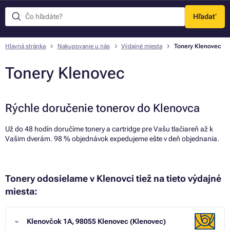
Hľadať
Menu
Hlavná stránka
Nakupovanie u nás
Výdajné miesta
Tonery Klenovec
Tonery Klenovec
Rýchle doručenie tonerov do Klenovca
Už do 48 hodín doručíme tonery a cartridge pre Vašu tlačiareň až k
Vašim dverám. 98 % objednávok expedujeme ešte v deň objednania.
Tonery odosielame v Klenovci tiež na tieto výdajné
miesta:
Klenovčok 1A, 98055 Klenovec (Klenovec)