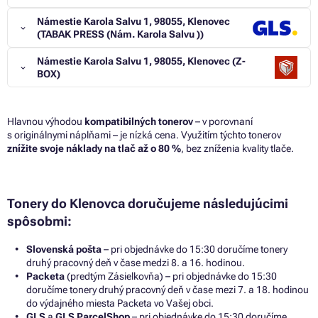
Námestie Karola Salvu 1, 98055, Klenovec
(TABAK PRESS (Nám. Karola Salvu ))
Námestie Karola Salvu 1, 98055, Klenovec (Z-
BOX)
Hlavnou výhodou
kompatibilných tonerov
– v porovnaní
s originálnymi náplňami – je nízká cena. Využitím týchto tonerov
znížite svoje náklady na tlač až o 80 %
, bez zníženia kvality tlače.
Tonery do Klenovca doručujeme následujúcimi
spôsobmi:
Slovenská pošta
– pri objednávke do 15:30 doručíme tonery
druhý pracovný deň v čase medzi 8. a 16. hodinou.
Packeta
(predtým Zásielkovňa) – pri objednávke do 15:30
doručíme tonery druhý pracovný deň v čase mezi 7. a 18. hodinou
do výdajného miesta Packeta vo Vašej obci.
GLS
a
GLS ParcelShop
– pri objednávke do 15:30 doručíme