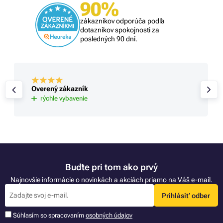
90%
zákazníkov odporúča podľa
dotazníkov spokojnosti za
posledných 90 dní.
Overený zákazník
rýchle vybavenie
Buďte pri tom ako prvý
Najnovšie informácie o novinkách a akciách priamo na Váš e-mail.
Prihlásiť odber
Súhlasím so spracovaním
osobných údajov