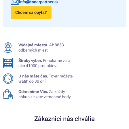
info@tonerpartner.sk
Chcem sa opýtať
Výdajné miesta.
Až 8853
odberných miest.
Široký výber.
Ponúkame viac
ako 41000 produktov.
U nás máte čas.
Tovar môžete
vrátiť do 30 dní.
Odmeníme Vás.
Za každý
nákup získate vernostné body.
Zákazníci nás chvália