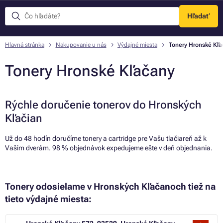
Hľadať
Menu
Hlavná stránka
Nakupovanie u nás
Výdajné miesta
Tonery Hronské Kľ
Tonery Hronské Kľačany
Rýchle doručenie tonerov do Hronských
Kľačian
Už do 48 hodín doručíme tonery a cartridge pre Vašu tlačiareň až k
Vašim dverám. 98 % objednávok expedujeme ešte v deň objednania.
Tonery odosielame v Hronských Kľačanoch tiež na
tieto výdajné miesta: