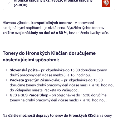
Hronské Kľačany 572, 93529, Hronské Kľačany
(Z-BOX)
Hlavnou výhodou
kompatibilných tonerov
– v porovnaní
s originálnymi náplňami – je nízká cena. Využitím týchto tonerov
znížite svoje náklady na tlač až o 80 %
, bez zníženia kvality tlače.
Tonery do Hronských Kľačian doručujeme
následujúcimi spôsobmi:
Slovenská pošta
– pri objednávke do 15:30 doručíme tonery
druhý pracovný deň v čase medzi 8. a 16. hodinou.
Packeta
(predtým Zásielkovňa) – pri objednávke do 15:30
doručíme tonery druhý pracovný deň v čase mezi 7. a 18. hodinou
do výdajného miesta Packeta vo Vašej obci.
GLS
a
GLS ParcelShop
– pri objednávke do 15:30 doručíme
tonery na druhý pracovný deň v čase medzi 7. a 18. hodinou.
Na
ďalšie možnosti dopravy tonerov do Hronských Kľačian
a ceny