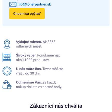
info@tonerpartner.sk
Chcem sa opýtať
Výdajné miesta.
Až 8853
odberných miest.
Široký výber.
Ponúkame viac
ako 41000 produktov.
U nás máte čas.
Tovar môžete
vrátiť do 30 dní.
Odmeníme Vás.
Za každý
nákup získate vernostné body.
Zákazníci nás chvália