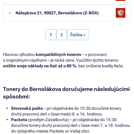
Nálepkova 21, 90027, Bernolákovo (Z-BOX)
1
2
Ďalšia »
Hlavnou výhodou
kompatibilných tonerov
– v porovnaní
s originálnymi náplňami – je nízká cena. Využitím týchto tonerov
znížite svoje náklady na tlač až o 80 %
, bez zníženia kvality tlače.
Tonery do Bernolákova doručujeme následujúcimi
spôsobmi:
Slovenská pošta
– pri objednávke do 15:30 doručíme tonery
druhý pracovný deň v čase medzi 8. a 16. hodinou.
Packeta
(predtým Zásielkovňa) – pri objednávke do 15:30
doručíme tonery druhý pracovný deň v čase mezi 7. a 18. hodinou
do výdajného miesta Packeta vo Vašej obci.