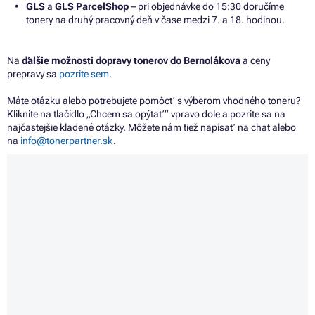
GLS
a
GLS ParcelShop
– pri objednávke do 15:30 doručíme
tonery na druhý pracovný deň v čase medzi 7. a 18. hodinou.
Na
ďalšie možnosti dopravy tonerov do Bernolákova
a ceny
prepravy sa
pozrite sem
.
Máte otázku alebo potrebujete pomôcť s výberom vhodného toneru?
Kliknite na tlačidlo „Chcem sa opýtať“ vpravo dole a pozrite sa na
najčastejšie kladené otázky. Môžete nám tiež napísať na chat alebo
na
info@tonerpartner.sk
.