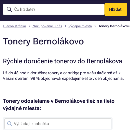
Hľadať
Menu
Hlavná stránka
Nakupovanie u nás
Výdajné miesta
Tonery Bernolákovo
Tonery Bernolákovo
Rýchle doručenie tonerov do Bernolákova
Už do 48 hodín doručíme tonery a cartridge pre Vašu tlačiareň až k
Vašim dverám. 98 % objednávok expedujeme ešte v deň objednania.
Tonery odosielame v Bernolákove tiež na tieto
výdajné miesta: