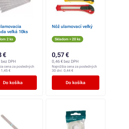
ulamovacia
Nôž ulamovací veľký
da veľká 10ks
dom 2 ks
Skladom > 20 ks
8 €
0,57 €
€ bez DPH
0,46 € bez DPH
šia cena za posledných
Najnižšia cena za posledných
:
1,45 €
30 dní:
0,44 €
Do košíka
Do košíka