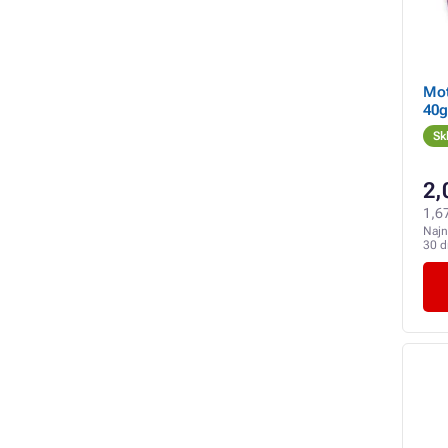
Mot
40g
Sk
2,
1,6
Najn
30 d