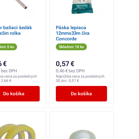
r baliaci šedák
Páska lepiaca
x5m rolka
12mmx33m číra
Concorde
dom 5 ks
Skladom 18 ks
6 €
0,57 €
€ bez DPH
0,46 € bez DPH
šia cena za posledných
Najnižšia cena za posledných
:
2,66 €
30 dní:
0,57 €
Do košíka
Do košíka