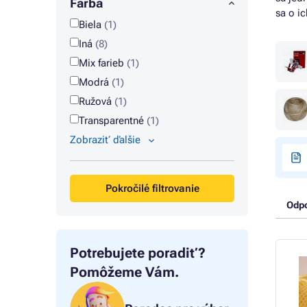
Farba
sa o ic
Biela
(1)
Iná
(8)
Mix farieb
(1)
Modrá
(1)
Ružová
(1)
Transparentné
(1)
Zobraziť ďalšie
Pokročilé filtrovanie
Odp
Potrebujete poradiť?
Pomôžeme Vám.