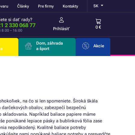
SK
ovaru
Články
Pre firmy
Kontakty
ete si dať rady?
1 2 330 068 77
0 €
Prihlásiť
i 8:00 – 16:00
Dom, záhrada
Akcie
ia
a šport
ohokoľvek, na čo si len spomeniete. Široká škála
e a darčekových obalov, zabezpečí bezpečnú
o skladovania. Napríklad baliace papiere máme
Naše ponúkané lepiace pásky a bublinková fólia zase
enia nepoškodený. Kvalitné baliace potreby
Vyskúšajte nami ponúkané baliace potreby a presvedčte