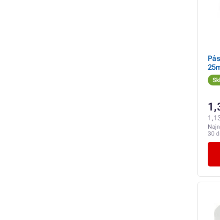
Pás
25
Sk
1,
1,1
Najn
30 d