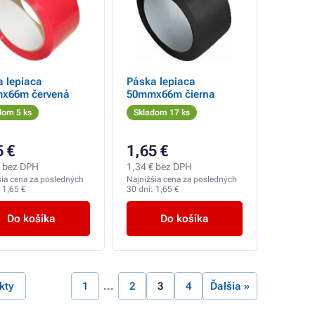
 lepiaca
Páska lepiaca
x66m červená
50mmx66m čierna
dom 5 ks
Skladom 17 ks
5 €
1,65 €
€ bez DPH
1,34 € bez DPH
šia cena za posledných
Najnižšia cena za posledných
:
1,65 €
30 dní:
1,65 €
Do košíka
Do košíka
kty
1
2
3
4
Ďalšia »