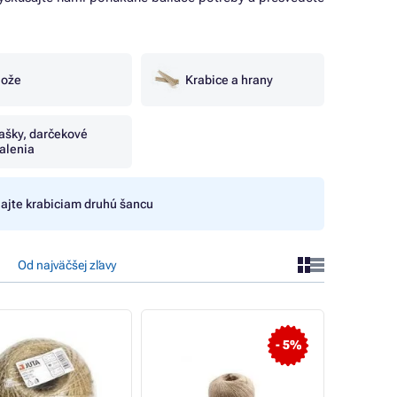
ože
Krabice a hrany
ašky, darčekové
alenia
ajte krabiciam druhú šancu
Od najväčšej zľavy
- 5%