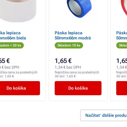
ka lepiaca
Páska lepiaca
Páska
mmx66m biela
50mmx66m modrá
50mm
ladom > 20 ks
Skladom 10 ks
Skla
65 €
1,65 €
1,6
4 € bez DPH
1,34 € bez DPH
1,34 
ižšia cena za posledných
Najnižšia cena za posledných
Najniž
ní:
1,65 €
30 dní:
1,65 €
30 dní
Do košíka
Do košíka
Načítať ďalšie produ