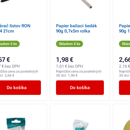
árač listov RON
Papier baliaci šedák
Papie
4 21cm
90g 0,7x5m rolka
90g 1
ladom 5 ks
Skladom 5 ks
Skla
67 €
1,98 €
2,6
7 € bez DPH
1,61 € bez DPH
2,16 
ižšia cena za posledných
Najnižšia cena za posledných
Najniž
ní:
2,66 €
30 dní:
1,96 €
30 dní
Do košíka
Do košíka