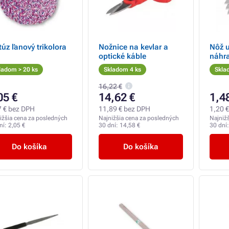
úz ľanový trikolora
Nožnice na kevlar a
Nôž 
optické káble
náhra
ladom > 20 ks
Skladom 4 ks
Skla
16,22 €
05 €
14,62 €
1,4
7 € bez DPH
11,89 € bez DPH
1,20 
ižšia cena za posledných
Najnižšia cena za posledných
Najniž
ní:
2,05 €
30 dní:
14,58 €
30 dní
Do košíka
Do košíka