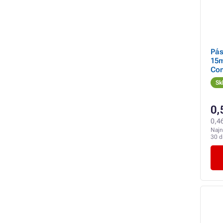
Pás
15
Co
Sk
0,
0,4
Najn
30 d