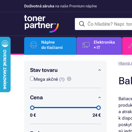
Doživotná záruka
na naše Premium náplne
Náplne
Elektronika
do tlačiarní
+ IT
Hlavná 
Stav tovaru
Ba
Mega akčné
(1)
Cena
Baliac
produk
a atra
0
€
24
€
k disp
poskyt
sú jed