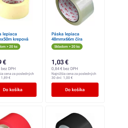
 lepiaca
Páska lepiaca
x50m krepová
48mmx66m číra
dom > 20 ks
Skladom > 20 ks
9 €
1,03 €
€ bez DPH
0,84 € bez DPH
šia cena za posledných
Najnižšia cena za posledných
:
1,89 €
30 dní:
1,00 €
Do košíka
Do košíka