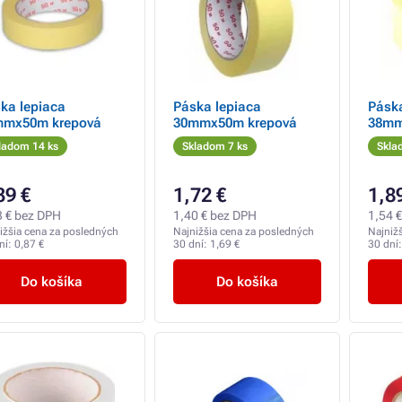
ka lepiaca
Páska lepiaca
Páska
mmx50m krepová
30mmx50m krepová
38mm
ladom 14 ks
Skladom 7 ks
Skla
39 €
1,72 €
1,8
3 € bez DPH
1,40 € bez DPH
1,54 
ižšia cena za posledných
Najnižšia cena za posledných
Najniž
ní:
0,87 €
30 dní:
1,69 €
30 dní
Do košíka
Do košíka