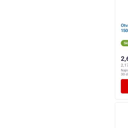
Otv
150
Sk
2,
2,1
Najn
30 d