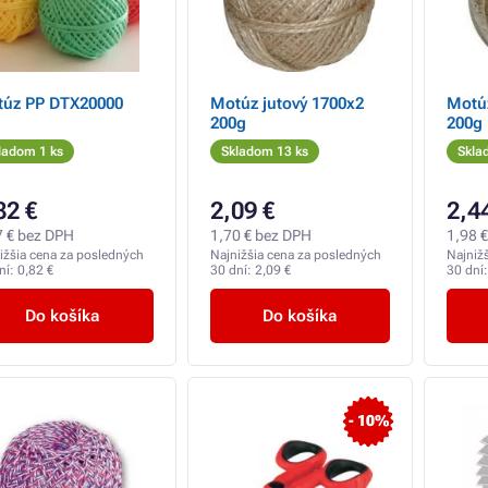
úz PP DTX20000
Motúz jutový 1700x2
Motúz
200g
200g
ladom 1 ks
Skladom 13 ks
Skla
82 €
2,09 €
2,4
7 € bez DPH
1,70 € bez DPH
1,98 
ižšia cena za posledných
Najnižšia cena za posledných
Najniž
ní:
0,82 €
30 dní:
2,09 €
30 dní
Do košíka
Do košíka
- 10%