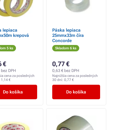
 lepiaca
Páska lepiaca
x50m krepová
25mmx33m číra
Concorde
dom 5 ks
Skladom 6 ks
6 €
0,77 €
€ bez DPH
0,63 € bez DPH
šia cena za posledných
Najnižšia cena za posledných
:
1,14 €
30 dní:
0,77 €
Do košíka
Do košíka