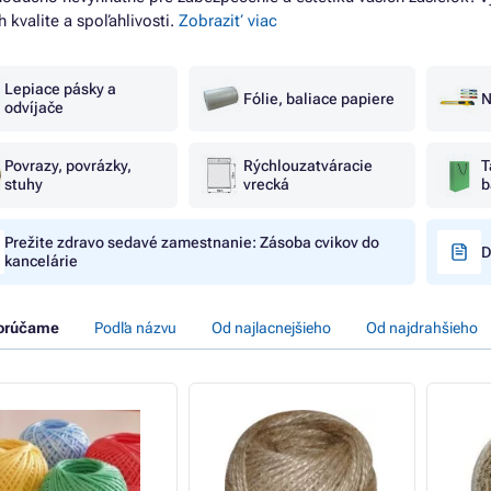
h kvalite a spoľahlivosti.
Zobraziť viac
Lepiace pásky a
Fólie, baliace papiere
N
odvíjače
Povrazy, povrázky,
Rýchlouzatváracie
T
stuhy
vrecká
b
Prežite zdravo sedavé zamestnanie: Zásoba cvikov do
D
kancelárie
orúčame
Podľa názvu
Od najlacnejšieho
Od najdrahšieho