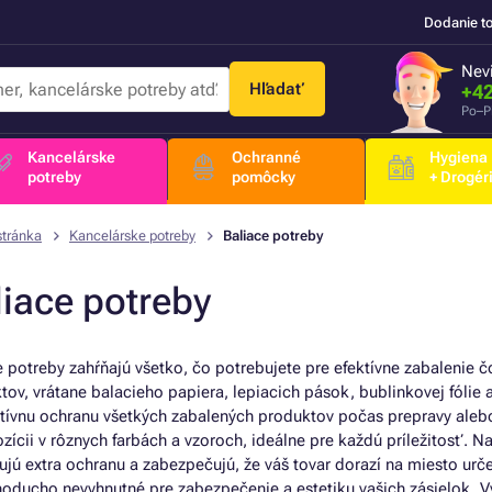
Dodanie t
Nevi
Hľadať
+42
Po–P
Kancelárske
Ochranné
Hygiena
potreby
pomôcky
+ Drogér
stránka
Kancelárske potreby
Baliace potreby
liace potreby
e potreby zahŕňajú všetko, čo potrebujete pre efektívne zabalenie č
tov, vrátane balacieho papiera, lepiacich pások, bublinkovej fóli
ktívnu ochranu všetkých zabalených produktov počas prepravy aleb
ozícii v rôznych farbách a vzoroch, ideálne pre každú príležitosť. 
ujú extra ochranu a zabezpečujú, že váš tovar dorazí na miesto urč
noducho nevyhnutné pre zabezpečenie a estetiku vašich zásielok. 