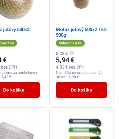
 jutový 500x2
Motúz jutový 500x2 TEX
500g
dom 3 ks
Skladom 4 ks
6,22 €
4 €
5,94 €
€ bez DPH
4,83 € bez DPH
šia cena za posledných
Najnižšia cena za posledných
:
2,42 €
30 dní:
5,90 €
Do košíka
Do košíka