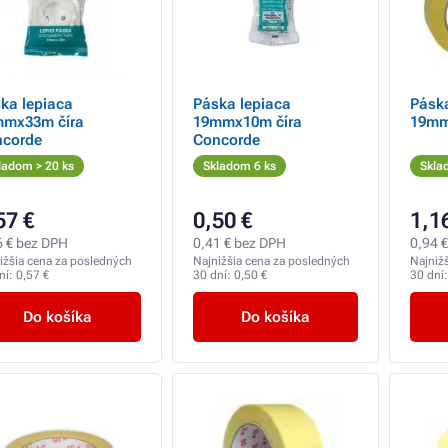
ka lepiaca
Páska lepiaca
Páska
mmx33m číra
19mmx10m číra
19mm
ncorde
Concorde
ladom > 20 ks
Skladom 6 ks
Skla
57 €
0,50 €
1,1
6 € bez DPH
0,41 € bez DPH
0,94 
ižšia cena za posledných
Najnižšia cena za posledných
Najniž
ní:
0,57 €
30 dní:
0,50 €
30 dní
Do košíka
Do košíka