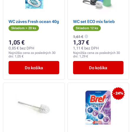
WC záves Fresh ocean 40g
WC set ECO mix farieb
Skladom > 20 ks
Skladom 12 ks
1,61 €
1,05 €
1,37 €
0,85 € bez DPH
1,11 € bez DPH
Najnižšia cena za posledných 30
Najnižšia cena za posledných 30
dní:
1,05 €
dní:
1,29 €
Do košíka
Do košíka
- 24%