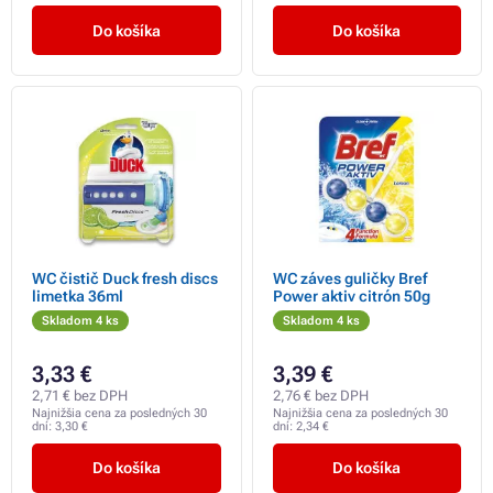
Do košíka
Do košíka
WC čistič Duck fresh discs
WC záves guličky Bref
limetka 36ml
Power aktiv citrón 50g
Skladom 4 ks
Skladom 4 ks
3,33 €
3,39 €
2,71 € bez DPH
2,76 € bez DPH
Najnižšia cena za posledných 30
Najnižšia cena za posledných 30
dní:
3,30 €
dní:
2,34 €
Do košíka
Do košíka