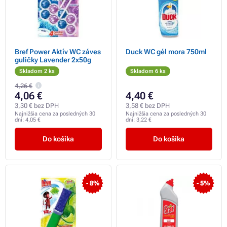
Bref Power Aktív WC záves
Duck WC gél mora 750ml
guličky Lavender 2x50g
Skladom 2 ks
Skladom 6 ks
4,26 €
4,06 €
4,40 €
3,30 € bez DPH
3,58 € bez DPH
Najnižšia cena za posledných 30
Najnižšia cena za posledných 30
dní:
4,05 €
dní:
3,22 €
Do košíka
Do košíka
- 8%
- 5%