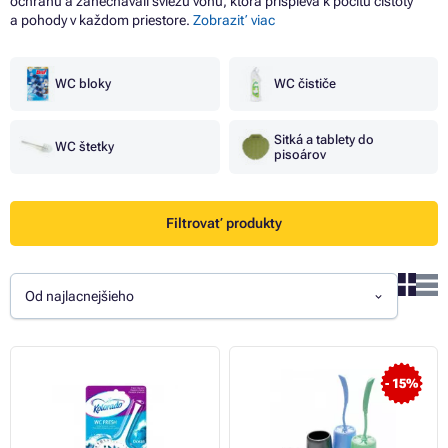
ochranu a zanechávali sviežu vôňu, ktorá prispieva k pocitu čistoty
a pohody v každom priestore.
Zobraziť viac
WC bloky
WC čističe
Sitká a tablety do
WC štetky
pisoárov
Filtrovať produkty
Od najlacnejšieho
- 15%