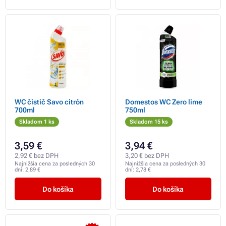
WC čistič Savo citrón
Domestos WC Zero lime
700ml
750ml
Skladom 1 ks
Skladom 15 ks
3,59 €
3,94 €
2,92 € bez DPH
3,20 € bez DPH
Najnižšia cena za posledných 30
Najnižšia cena za posledných 30
dní:
2,89 €
dní:
2,78 €
Do košíka
Do košíka