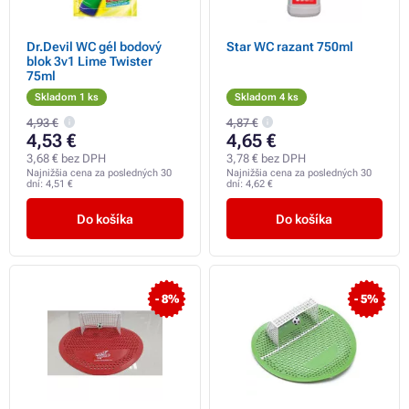
Dr.Devil WC gél bodový
Star WC razant 750ml
blok 3v1 Lime Twister
75ml
Skladom 1 ks
Skladom 4 ks
4,93 €
4,87 €
4,53 €
4,65 €
3,68 € bez DPH
3,78 € bez DPH
Najnižšia cena za posledných 30
Najnižšia cena za posledných 30
dní:
4,51 €
dní:
4,62 €
Do košíka
Do košíka
- 8%
- 5%