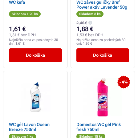
WC kefa
WC záves guličky Bref
Power aktiv Lavender 50g
Skladom > 20 ks
Skladom 8 ks
2,46 €
1,61 €
1,88 €
1,31 € bez DPH
1,53 € bez DPH
Najnižšia cena za posledných 30
Najnižšia cena za posledných 30
dní:
1,61 €
dní:
1,86 €
Do košíka
Do košíka
- 4%
WC gél Lavon Ocean
Domestos WC gél Pink
Breeze 750ml
fresh 750ml
Skladom 1 ks
Skladom 15 ks