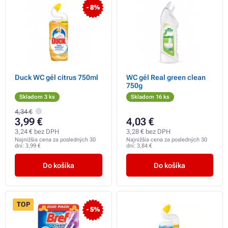
- 8%
Duck WC gél citrus 750ml
WC gél Real green clean
750g
Skladom 3 ks
Skladom 16 ks
4,34 €
3,99 €
4,03 €
3,24 € bez DPH
3,28 € bez DPH
Najnižšia cena za posledných 30
Najnižšia cena za posledných 30
dní:
3,99 €
dní:
3,84 €
Do košíka
Do košíka
TOP
- 5%