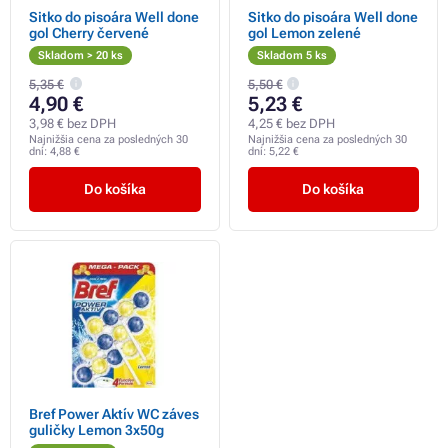
Sitko do pisoára Well done
Sitko do pisoára Well done
gol Cherry červené
gol Lemon zelené
Skladom > 20 ks
Skladom 5 ks
5,35 €
5,50 €
4,90 €
5,23 €
3,98 € bez DPH
4,25 € bez DPH
Najnižšia cena za posledných 30
Najnižšia cena za posledných 30
dní:
4,88 €
dní:
5,22 €
Do košíka
Do košíka
Bref Power Aktív WC záves
guličky Lemon 3x50g