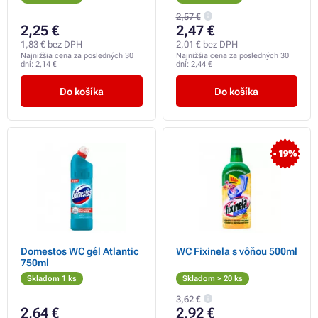
2,57 €
2,25 €
2,47 €
1,83 € bez DPH
2,01 € bez DPH
Najnižšia cena za posledných 30
Najnižšia cena za posledných 30
dní:
2,14 €
dní:
2,44 €
Do košíka
Do košíka
- 19%
Domestos WC gél Atlantic
WC Fixinela s vôňou 500ml
750ml
Skladom 1 ks
Skladom > 20 ks
3,62 €
2,64 €
2,92 €