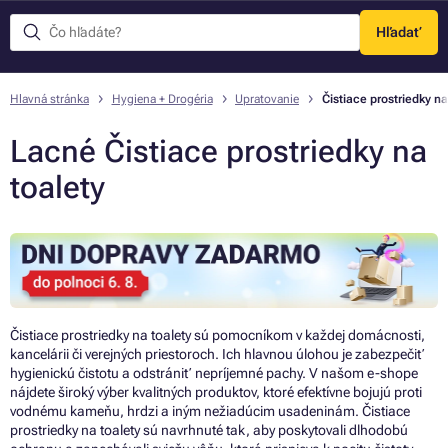
Hľadať
Menu
Hlavná stránka
Hygiena + Drogéria
Upratovanie
Čistiace prostriedky na
Lacné Čistiace prostriedky na
toalety
Čistiace prostriedky na toalety sú pomocníkom v každej domácnosti,
kancelárii či verejných priestoroch. Ich hlavnou úlohou je zabezpečiť
hygienickú čistotu a odstrániť nepríjemné pachy. V našom e-shope
nájdete široký výber kvalitných produktov, ktoré efektívne bojujú proti
vodnému kameňu, hrdzi a iným nežiadúcim usadeninám. Čistiace
prostriedky na toalety sú navrhnuté tak, aby poskytovali dlhodobú