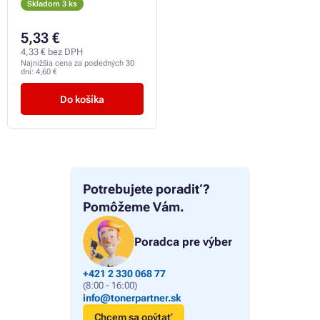
Skladom 3 ks
5,33 €
4,33 € bez DPH
Najnižšia cena za posledných 30
dní:
4,60 €
Do košíka
Potrebujete poradiť?
Pomôžeme Vám.
Poradca pre výber
+421 2 330 068 77
(8:00 - 16:00)
info@tonerpartner.sk
Chcem sa opýtať