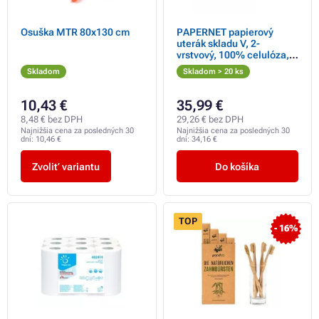
Osuška MTR 80x130 cm
PAPERNET papierový
uterák skladu V, 2-
vrstvový, 100% celulóza,
biely 3150 ks
Skladom
Skladom > 20 ks
10,43 €
35,99 €
8,48 € bez DPH
29,26 € bez DPH
Najnižšia cena za posledných 30
Najnižšia cena za posledných 30
dní:
10,46 €
dní:
34,16 €
Zvoliť variantu
Do košíka
TOP
- 16%