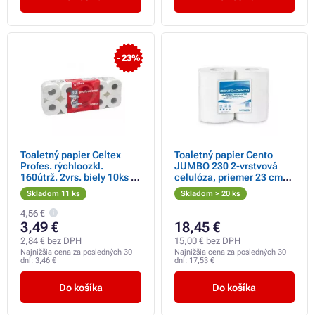
- 23%
Toaletný papier Celtex
Toaletný papier Cento
Profes. rýchloozkl.
JUMBO 230 2-vrstvová
160útrž. 2vrs. biely 10ks /
celulóza, priemer 23 cm
predaj iba po balení
návin 190 m
Skladom 11 ks
Skladom > 20 ks
4,56 €
3,49 €
18,45 €
2,84 € bez DPH
15,00 € bez DPH
Najnižšia cena za posledných 30
Najnižšia cena za posledných 30
dní:
3,46 €
dní:
17,53 €
Do košíka
Do košíka