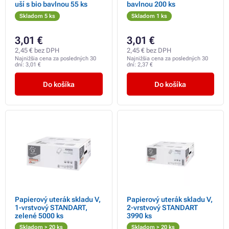
uší s bio bavlnou 55 ks
bavlnou 200 ks
Skladom 5 ks
Skladom 1 ks
3,01 €
3,01 €
2,45 € bez DPH
2,45 € bez DPH
Najnižšia cena za posledných 30
Najnižšia cena za posledných 30
dní:
3,01 €
dní:
2,37 €
Do košíka
Do košíka
Papierový uterák skladu V,
Papierový uterák skladu V,
1-vrstvový STANDART,
2-vrstvový STANDART
zelené 5000 ks
3990 ks
Skladom > 20 ks
Skladom > 20 ks