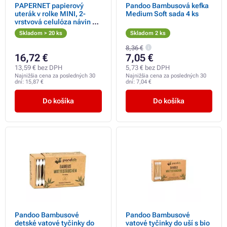
PAPERNET papierový
Pandoo Bambusová kefka
uterák v rolke MINI, 2-
Medium Soft sada 4 ks
vrstvová celulóza návin 50
m
Skladom > 20 ks
Skladom 2 ks
8,36 €
16,72 €
7,05 €
13,59 € bez DPH
5,73 € bez DPH
Najnižšia cena za posledných 30
Najnižšia cena za posledných 30
dní:
15,87 €
dní:
7,04 €
Do košíka
Do košíka
Pandoo Bambusové
Pandoo Bambusové
detské vatové tyčinky do
vatové tyčinky do uší s bio