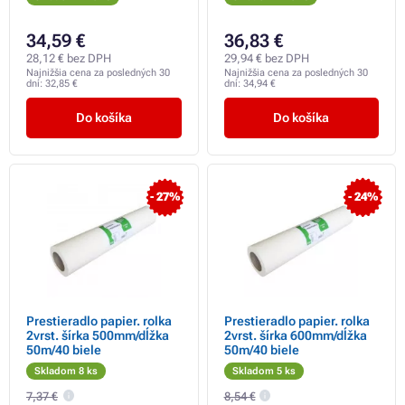
34,59 €
36,83 €
28,12 € bez DPH
29,94 € bez DPH
Najnižšia cena za posledných 30
Najnižšia cena za posledných 30
dní:
32,85 €
dní:
34,94 €
Do košíka
Do košíka
- 27%
- 24%
Prestieradlo papier. rolka
Prestieradlo papier. rolka
2vrst. šírka 500mm/dĺžka
2vrst. šírka 600mm/dĺžka
50m/40 biele
50m/40 biele
Skladom 8 ks
Skladom 5 ks
7,37 €
8,54 €