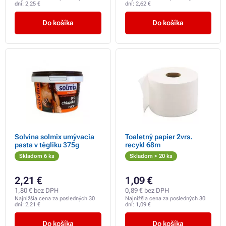
dní:
2,25 €
dní:
2,62 €
Do košíka
Do košíka
Solvina solmix umývacia
Toaletný papier 2vrs.
pasta v tégliku 375g
recykl 68m
Skladom 6 ks
Skladom > 20 ks
2,21 €
1,09 €
1,80 € bez DPH
0,89 € bez DPH
Najnižšia cena za posledných 30
Najnižšia cena za posledných 30
dní:
2,21 €
dní:
1,09 €
Do košíka
Do košíka