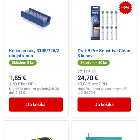
- 9%
Kefka na ruky 3105/726/2
Oral-B Pre Sensitive Clean
obojstranná
8 kusov
Skladom 5 ks
Skladom > 20 ks
27,12 €
1,85 €
24,70 €
1,50 € bez DPH
20,08 € bez DPH
Najnižšia cena za posledných 30
Najnižšia cena za posledných 30
dní:
1,85 €
dní:
24,70 €
Do košíka
Do košíka