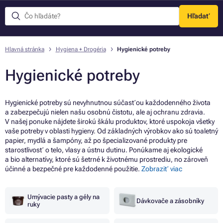
Hľadať
Menu
Hlavná stránka
Hygiena + Drogéria
Hygienické potreby
Hygienické potreby
Hygienické potreby sú nevyhnutnou súčasťou každodenného života
a zabezpečujú nielen našu osobnú čistotu, ale aj ochranu zdravia.
V našej ponuke nájdete širokú škálu produktov, ktoré uspokoja všetky
vaše potreby v oblasti hygieny. Od základných výrobkov ako sú toaletný
papier, mydlá a šampóny, až po špecializované produkty pre
starostlivosť o telo, vlasy a ústnu dutinu. Ponúkame aj ekologické
a bio alternatívy, ktoré sú šetrné k životnému prostrediu, no zároveň
účinné a bezpečné pre každodenné použitie.
Zobraziť viac
Umývacie pasty a gély na
Dávkovače a zásobníky
ruky