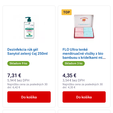
TOP
Dezinfekcia rúk gél
FLO Ultra tenké
Sanytol zelený čaj 250ml
menštruačné vložky z bio
bambusu s krídelkami mix
10 ks denných a 5 ks
Skladom 9 ks
Skladom 3 ks
nočných
7,31 €
4,35 €
5,94 € bez DPH
3,54 € bez DPH
Najnižšia cena za posledných 30
Najnižšia cena za posledných 30
dní:
6,42 €
dní:
4,35 €
Do košíka
Do košíka