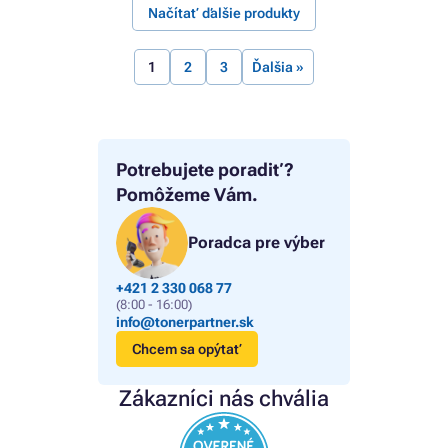
Načítať ďalšie produkty
1
2
3
Ďalšia »
Potrebujete poradiť?
Pomôžeme Vám.
Poradca pre výber
+421 2 330 068 77
(8:00 - 16:00)
info@tonerpartner.sk
Chcem sa opýtať
Zákazníci nás chvália