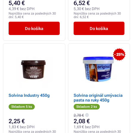
5,40 €
6,52 €
4,39 € bez DPH
5,30 € bez DPH
Najnižšia cena za posledných 30
Najnižšia cena za posledných 30
dní:
5,40 €
dní:
6,52 €
Do košíka
Do košíka
- 25%
Solvina Industry 450g
Solvina originál umývacia
pasta na ruky 450g
Skladom 5 ks
Skladom 2 ks
2,78 €
2,25 €
2,08 €
1,83 € bez DPH
1,69 € bez DPH
Najnižšia cena za posledných 30
Najnižšia cena za posledných 30