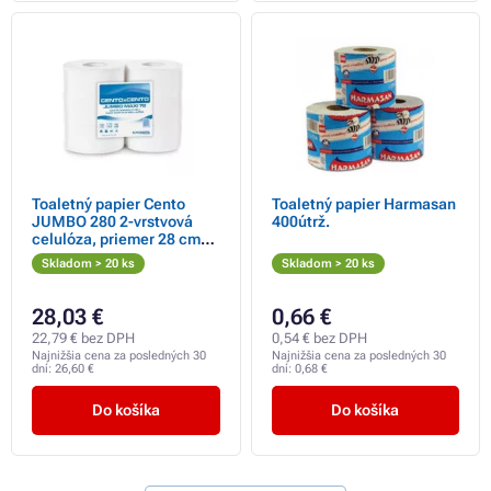
Toaletný papier Cento
Toaletný papier Harmasan
JUMBO 280 2-vrstvová
400útrž.
celulóza, priemer 28 cm
návin 260 m
Skladom > 20 ks
Skladom > 20 ks
28,03 €
0,66 €
22,79 € bez DPH
0,54 € bez DPH
Najnižšia cena za posledných 30
Najnižšia cena za posledných 30
dní:
26,60 €
dní:
0,68 €
Do košíka
Do košíka