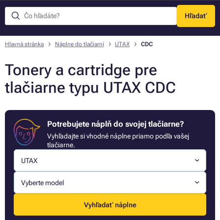
Hľadať
Menu
Hlavná stránka
Náplne do tlačiarní
UTAX
CDC
Tonery a cartridge pre
tlačiarne typu UTAX CDC
Potrebujete náplň do svojej tlačiarne?
Vyhľadajte si vhodné náplne priamo podľa vašej
tlačiarne.
UTAX
Vyberte model
Vyhľadať náplne