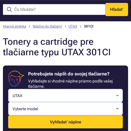
Hľadať
Menu
Hlavná stránka
Náplne do tlačiarní
UTAX
301CI
Tonery a cartridge pre
tlačiarne typu UTAX 301CI
Potrebujete náplň do svojej tlačiarne?
Vyhľadajte si vhodné náplne priamo podľa vašej
tlačiarne.
UTAX
Vyberte model
Vyhľadať náplne