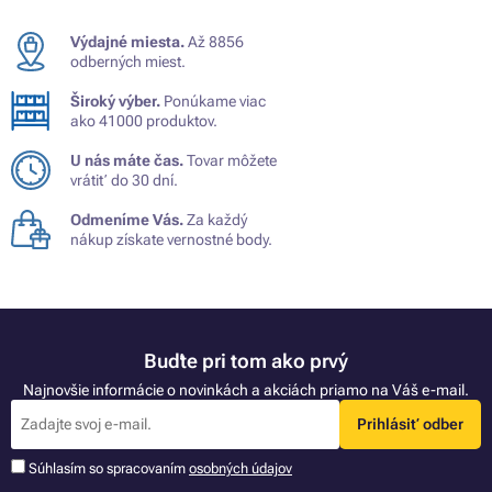
Výdajné miesta.
Až 8856
odberných miest.
Široký výber.
Ponúkame viac
ako 41000 produktov.
U nás máte čas.
Tovar môžete
vrátiť do 30 dní.
Odmeníme Vás.
Za každý
nákup získate vernostné body.
Buďte pri tom ako prvý
Najnovšie informácie o novinkách a akciách priamo na Váš e-mail.
Prihlásiť odber
Súhlasím so spracovaním
osobných údajov