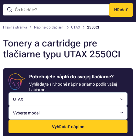
Hľadať
Menu
Hlavná stránka
Náplne do tlačiarní
UTAX
2550CI
Tonery a cartridge pre
tlačiarne typu UTAX 2550CI
Potrebujete náplň do svojej tlačiarne?
Vyhľadajte si vhodné náplne priamo podľa vašej
tlačiarne.
UTAX
Vyberte model
Vyhľadať náplne