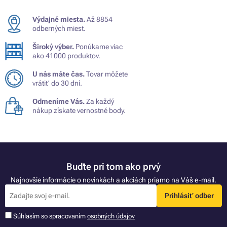
Výdajné miesta.
Až 8854
odberných miest.
Široký výber.
Ponúkame viac
ako 41000 produktov.
U nás máte čas.
Tovar môžete
vrátiť do 30 dní.
Odmeníme Vás.
Za každý
nákup získate vernostné body.
Buďte pri tom ako prvý
Najnovšie informácie o novinkách a akciách priamo na Váš e-mail.
Prihlásiť odber
Súhlasím so spracovaním
osobných údajov