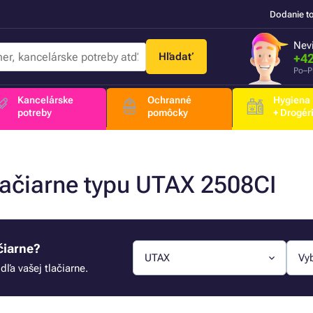
Dodanie t
Nevi
Hľadať
+42
Po–P
Kancelárske
Ochranné
Hygiena
potreby
pomôcky
+ Drogér
tlačiarne typu UTAX 2508CI
čiarne?
UTAX
Vy
ľa vašej tlačiarne.