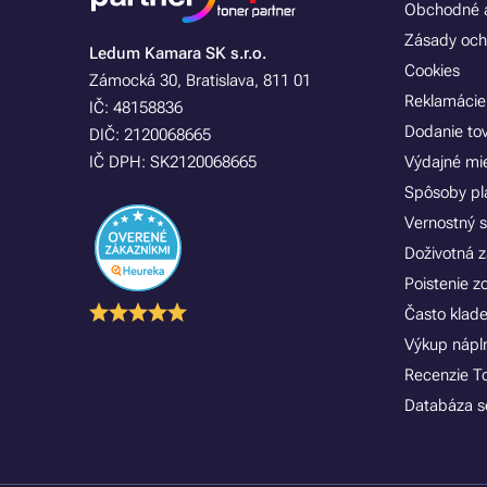
Obchodné a
Zásady och
Ledum Kamara SK s.r.o.
Cookies
Zámocká 30, Bratislava, 811 01
Reklamácie
IČ: 48158836
Dodanie to
DIČ: 2120068665
IČ DPH: SK2120068665
Výdajné mi
Spôsoby pl
Vernostný 
Doživotná z
Poistenie 
Často klad
Výkup náplní
Recenzie T
Databáza se