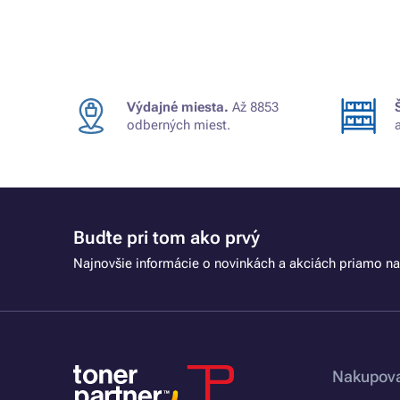
Výdajné miesta.
Až 8853
odberných miest.
Buďte pri tom ako prvý
Najnovšie informácie o novinkách a akciách priamo na
Nakupova