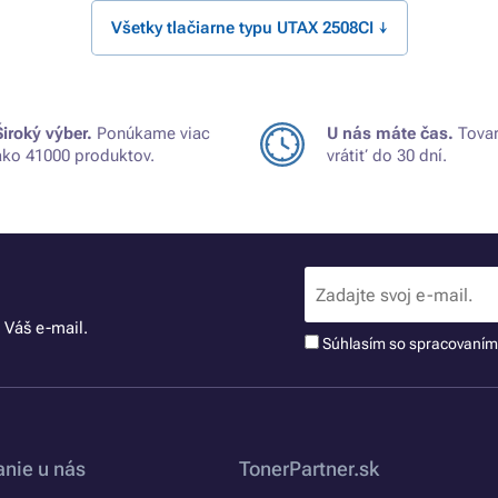
Všetky tlačiarne typu UTAX 2508CI ↓
Široký výber.
Ponúkame viac
U nás máte čas.
Tovar
ako 41000 produktov.
vrátiť do 30 dní.
 Váš e-mail.
Súhlasím so spracovaní
nie u nás
TonerPartner.sk