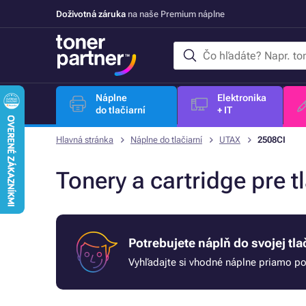
Doživotná záruka
na naše Premium náplne
Náplne
Elektronika
do tlačiarní
+ IT
Hlavná stránka
Náplne do tlačiarní
UTAX
2508CI
Tonery a cartridge pre 
Potrebujete náplň do svojej tla
Vyhľadajte si vhodné náplne priamo pod