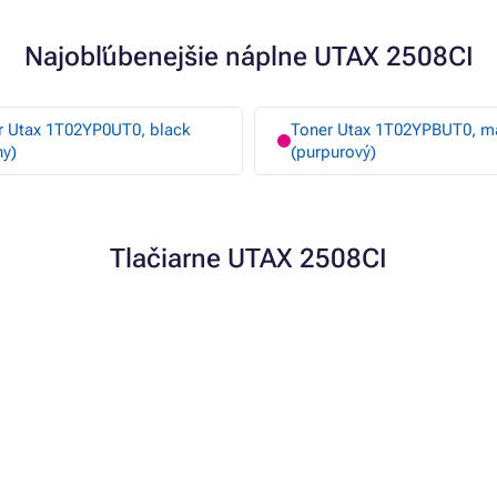
Najobľúbenejšie náplne UTAX 2508CI
r Utax 1T02YP0UT0, black
Toner Utax 1T02YPBUT0, m
ny)
(purpurový)
Tlačiarne UTAX 2508CI