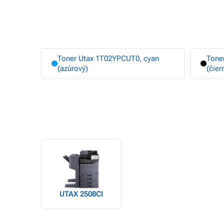
Toner Utax 1T02YPCUT0, cyan
Tone
(azúrový)
(čier
UTAX 2508CI