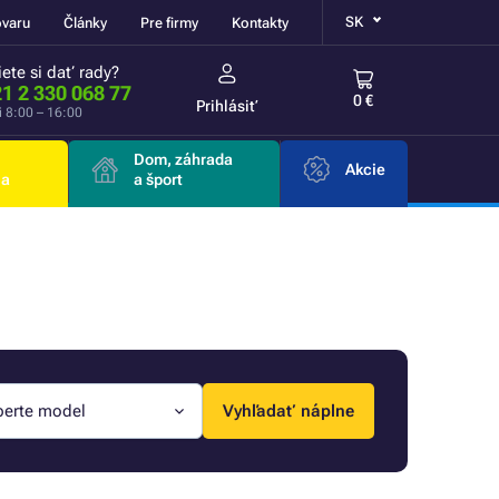
SK
ovaru
Články
Pre firmy
Kontakty
ete si dať rady?
1 2 330 068 77
0 €
Prihlásiť
i 8:00 – 16:00
Dom, záhrada
Akcie
ia
a šport
berte model
Vyhľadať náplne