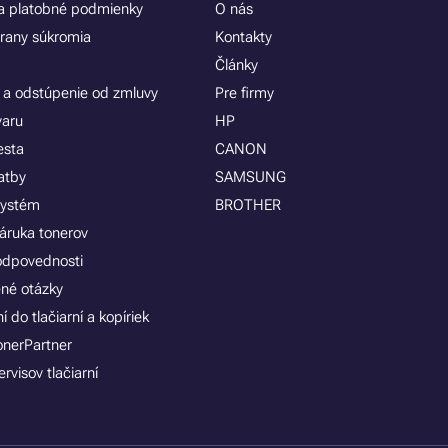
 platobné podmienky
O nás
rany súkromia
Kontakty
Články
 a odstúpenie od zmluvy
Pre firmy
varu
HP
esta
CANON
atby
SAMSUNG
systém
BROTHER
áruka tonerov
zodpovednosti
ené otázky
 do tlačiarní a kopíriek
onerPartner
rvisov tlačiarní