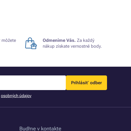
 môžete
Odmeníme Vás.
Za každý
nákup získate vernostné body.
Prihlásiť odber
m
osobných údajov
Buďme v kontakte