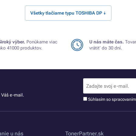
Všetky tlačiarne typu TOSHIBA DP ↓
Široký výber.
Ponúkame viac
U nás máte čas.
Tovar
ako 41000 produktov.
vrátiť do 30 dní.
 Váš e-mail.
Súhlasím so spracovaní
nie u nás
TonerPartner.sk