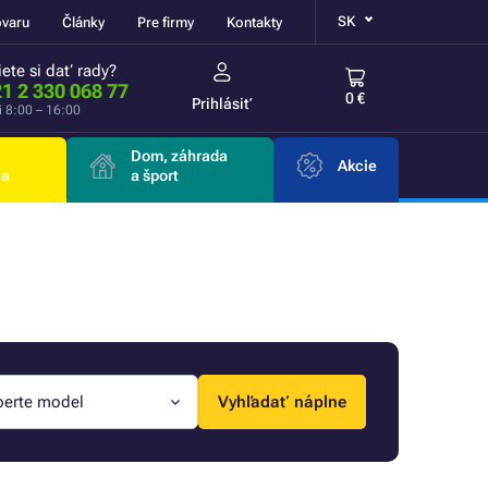
SK
ovaru
Články
Pre firmy
Kontakty
ete si dať rady?
1 2 330 068 77
0 €
Prihlásiť
i 8:00 – 16:00
Dom, záhrada
Akcie
ia
a šport
berte model
Vyhľadať náplne