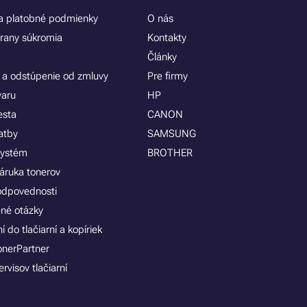
 platobné podmienky
O nás
rany súkromia
Kontakty
Články
 a odstúpenie od zmluvy
Pre firmy
varu
HP
esta
CANON
atby
SAMSUNG
systém
BROTHER
áruka tonerov
zodpovednosti
ené otázky
 do tlačiarní a kopíriek
onerPartner
rvisov tlačiarní