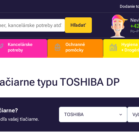
Dodanie t
Nevi
Hľadať
+42
Po–P
Kancelárske
Ochranné
Hygiena
potreby
pomôcky
+ Drogér
tlačiarne typu TOSHIBA DP
čiarne?
TOSHIBA
Vy
ľa vašej tlačiarne.