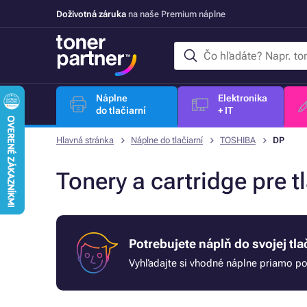
Doživotná záruka
na naše Premium náplne
Náplne
Elektronika
do tlačiarní
+ IT
Hlavná stránka
Náplne do tlačiarní
TOSHIBA
DP
Tonery a cartridge pre 
Potrebujete náplň do svojej tla
Vyhľadajte si vhodné náplne priamo pod