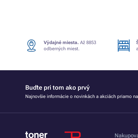
Výdajné miesta.
Až 8853
odberných miest.
Buďte pri tom ako prvý
Najnovšie informácie o novinkách a akciách priamo na
Nakupova