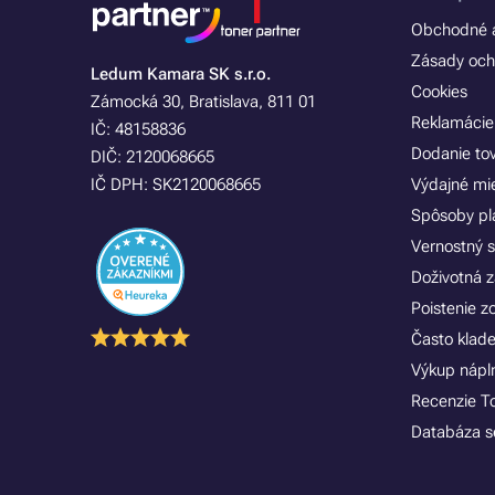
Obchodné a
Zásady och
Ledum Kamara SK s.r.o.
Cookies
Zámocká 30, Bratislava, 811 01
Reklamácie
IČ: 48158836
Dodanie to
DIČ: 2120068665
IČ DPH: SK2120068665
Výdajné mi
Spôsoby pl
Vernostný 
Doživotná z
Poistenie 
Často klad
Výkup náplní
Recenzie T
Databáza se