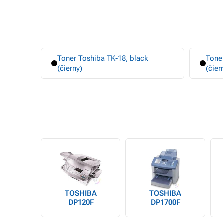
Toner Toshiba TK-18, black
Toner
(čierny)
(čier
TOSHIBA
TOSHIBA
DP120F
DP1700F