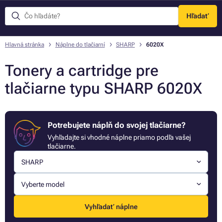
Hľadať
Menu
Hlavná stránka
Náplne do tlačiarní
SHARP
6020X
Tonery a cartridge pre
tlačiarne typu SHARP 6020X
Potrebujete náplň do svojej tlačiarne?
Vyhľadajte si vhodné náplne priamo podľa vašej
tlačiarne.
SHARP
Vyberte model
Vyhľadať náplne