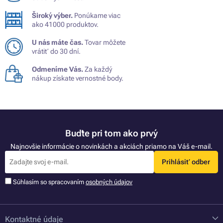
Široký výber.
Ponúkame viac
ako 41000 produktov.
U nás máte čas.
Tovar môžete
vrátiť do 30 dní.
Odmeníme Vás.
Za každý
nákup získate vernostné body.
Buďte pri tom ako prvý
Najnovšie informácie o novinkách a akciách priamo na Váš e-mail.
Prihlásiť odber
Súhlasím so spracovaním
osobných údajov
Kontaktné údaje