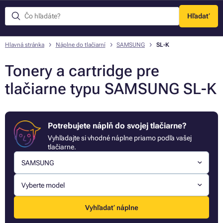
Hľadať
Menu
Hlavná stránka
Náplne do tlačiarní
SAMSUNG
SL-K
Tonery a cartridge pre
tlačiarne typu SAMSUNG SL-K
Potrebujete náplň do svojej tlačiarne?
Vyhľadajte si vhodné náplne priamo podľa vašej
tlačiarne.
SAMSUNG
Vyberte model
Vyhľadať náplne