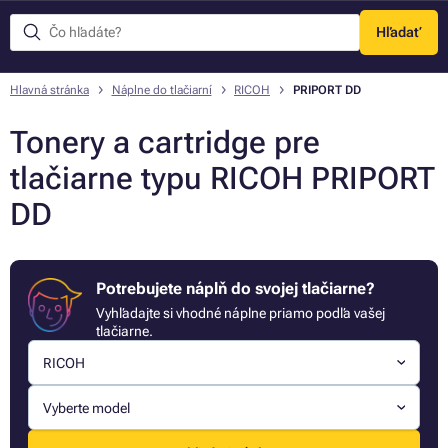
Hľadať
Menu
Hlavná stránka
Náplne do tlačiarní
RICOH
PRIPORT DD
Tonery a cartridge pre
tlačiarne typu RICOH PRIPORT
DD
Potrebujete náplň do svojej tlačiarne?
Vyhľadajte si vhodné náplne priamo podľa vašej
tlačiarne.
RICOH
Vyberte model