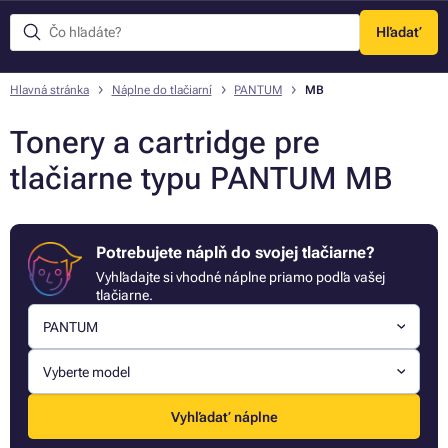
Hľadať
Menu
Hlavná stránka
Náplne do tlačiarní
PANTUM
MB
Tonery a cartridge pre
tlačiarne typu PANTUM MB
Potrebujete náplň do svojej tlačiarne?
Vyhľadajte si vhodné náplne priamo podľa vašej
tlačiarne.
PANTUM
Vyberte model
Vyhľadať náplne