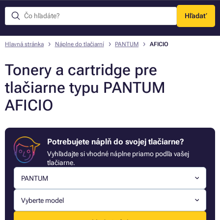
Hľadať
Menu
Hlavná stránka
Náplne do tlačiarní
PANTUM
AFICIO
Tonery a cartridge pre
tlačiarne typu PANTUM
AFICIO
Potrebujete náplň do svojej tlačiarne?
Vyhľadajte si vhodné náplne priamo podľa vašej
tlačiarne.
PANTUM
Vyberte model