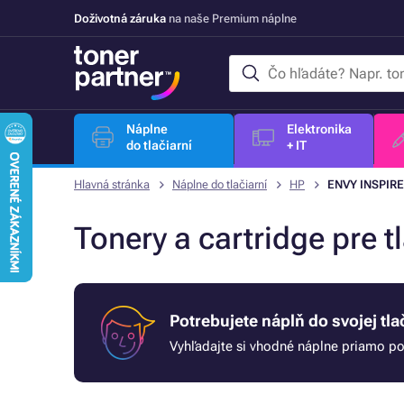
Doživotná záruka
na naše Premium náplne
Náplne
Elektronika
do tlačiarní
+ IT
Hlavná stránka
Náplne do tlačiarní
HP
ENVY INSPIRE
Tonery a cartridge pre 
Potrebujete náplň do svojej tla
Vyhľadajte si vhodné náplne priamo pod