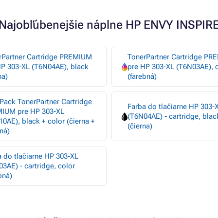
Najobľúbenejšie náplne HP ENVY INSPIR
rPartner Cartridge PREMIUM
TonerPartner Cartridge P
HP 303-XL (T6N04AE), black
pre HP 303-XL (T6N03AE), 
na)
(farebná)
Pack TonerPartner Cartridge
Farba do tlačiarne HP 303-
IUM pre HP 303-XL
(T6N04AE) - cartridge, blac
0AE), black + color (čierna +
(čierna)
ná)
 do tlačiarne HP 303-XL
3AE) - cartridge, color
bná)