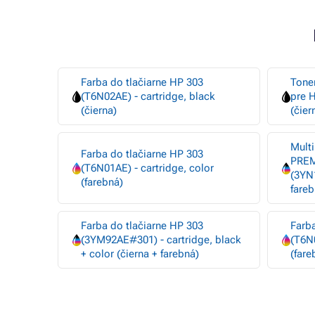
Farba do tlačiarne HP 303
Tone
(T6N02AE) - cartridge, black
pre 
(čierna)
(čier
Multi
Farba do tlačiarne HP 303
PREM
(T6N01AE) - cartridge, color
(3YN1
(farebná)
fareb
Farba do tlačiarne HP 303
Farba
(3YM92AE#301) - cartridge, black
(T6N0
+ color (čierna + farebná)
(fare