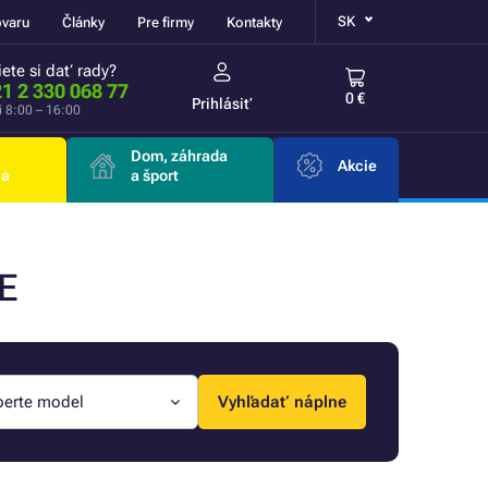
SK
ovaru
Články
Pre firmy
Kontakty
ete si dať rady?
1 2 330 068 77
0 €
Prihlásiť
i 8:00 – 16:00
Dom, záhrada
Akcie
ia
a šport
RE
berte model
Vyhľadať náplne