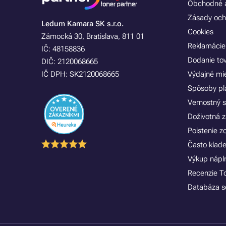
Obchodné a
Zásady och
Ledum Kamara SK s.r.o.
Cookies
Zámocká 30, Bratislava, 811 01
Reklamácie
IČ: 48158836
Dodanie to
DIČ: 2120068665
IČ DPH: SK2120068665
Výdajné mi
Spôsoby pl
Vernostný 
Doživotná z
Poistenie 
Často klad
Výkup náplní
Recenzie T
Databáza se