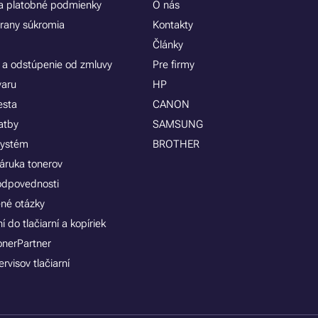
 platobné podmienky
O nás
rany súkromia
Kontakty
Články
 a odstúpenie od zmluvy
Pre firmy
varu
HP
esta
CANON
atby
SAMSUNG
systém
BROTHER
áruka tonerov
zodpovednosti
ené otázky
 do tlačiarní a kopíriek
onerPartner
rvisov tlačiarní