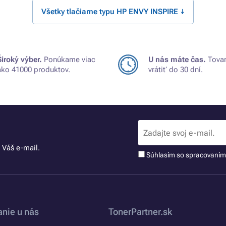
Všetky tlačiarne typu HP ENVY INSPIRE ↓
Široký výber.
Ponúkame viac
U nás máte čas.
Tovar
ako 41000 produktov.
vrátiť do 30 dní.
 Váš e-mail.
Súhlasím so spracovaní
nie u nás
TonerPartner.sk