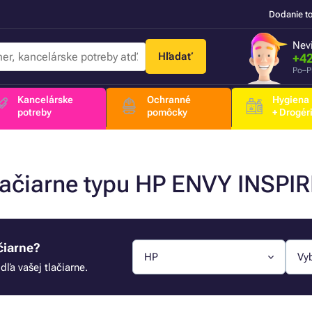
Dodanie t
Nevi
Hľadať
+42
Po–P
Kancelárske
Ochranné
Hygiena
potreby
pomôcky
+ Drogér
tlačiarne typu HP ENVY INSPI
čiarne?
HP
Vy
ľa vašej tlačiarne.