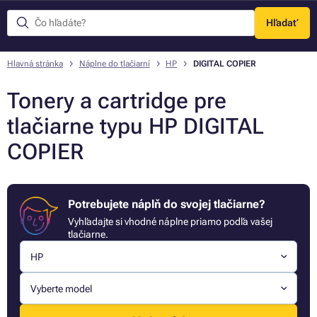
Hľadať
Menu
Hlavná stránka
Náplne do tlačiarní
HP
DIGITAL COPIER
Tonery a cartridge pre
tlačiarne typu HP DIGITAL
COPIER
Potrebujete náplň do svojej tlačiarne?
Vyhľadajte si vhodné náplne priamo podľa vašej
tlačiarne.
HP
Vyberte model