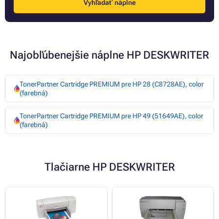
Vyhľadať náplne
Najobľúbenejšie náplne HP DESKWRITER
TonerPartner Cartridge PREMIUM pre HP 28 (C8728AE), color
(farebná)
TonerPartner Cartridge PREMIUM pre HP 49 (51649AE), color
(farebná)
Tlačiarne HP DESKWRITER