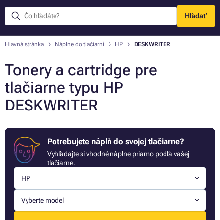
Hľadať
Menu
Hlavná stránka
Náplne do tlačiarní
HP
DESKWRITER
Tonery a cartridge pre
tlačiarne typu HP
DESKWRITER
Potrebujete náplň do svojej tlačiarne?
Vyhľadajte si vhodné náplne priamo podľa vašej
tlačiarne.
HP
Vyberte model