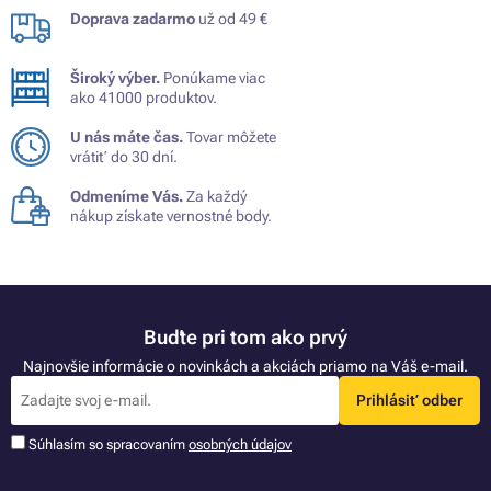
Doprava zadarmo
už od 49 €
Široký výber.
Ponúkame viac
ako 41000 produktov.
U nás máte čas.
Tovar môžete
vrátiť do 30 dní.
Odmeníme Vás.
Za každý
nákup získate vernostné body.
Buďte pri tom ako prvý
Najnovšie informácie o novinkách a akciách priamo na Váš e-mail.
Prihlásiť odber
Súhlasím so spracovaním
osobných údajov