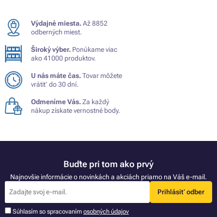
Výdajné miesta.
Až 8852
odberných miest.
Široký výber.
Ponúkame viac
ako 41000 produktov.
U nás máte čas.
Tovar môžete
vrátiť do 30 dní.
Odmeníme Vás.
Za každý
nákup získate vernostné body.
Buďte pri tom ako prvý
Najnovšie informácie o novinkách a akciách priamo na Váš e-mail.
Prihlásiť odber
Súhlasím so spracovaním
osobných údajov