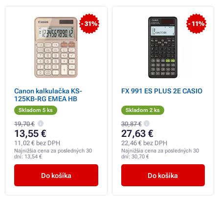
- 31%
- 11%
Canon kalkulačka KS-
FX 991 ES PLUS 2E CASIO
125KB-RG EMEA HB
Skladom 5 ks
Skladom 2 ks
19,70 €
30,87 €
13,55 €
27,63 €
11,02 € bez DPH
22,46 € bez DPH
Najnižšia cena za posledných 30
Najnižšia cena za posledných 30
dní:
13,54 €
dní:
30,70 €
Do košíka
Do košíka