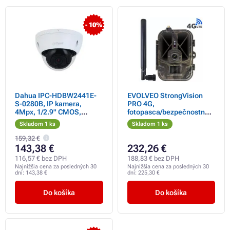
- 10%
Dahua IPC-HDBW2441E-
EVOLVEO StrongVision
S-0280B, IP kamera,
PRO 4G,
4Mpx, 1/2.9" CMOS,
fotopasca/bezpečnostná
objektív 2, 8 mm, IR<30,
kamera - Použité
Skladom 1 ks
Skladom 1 ks
IP67, IK10 - Použité
159,32 €
143,38 €
232,26 €
116,57 € bez DPH
188,83 € bez DPH
Najnižšia cena za posledných 30
Najnižšia cena za posledných 30
dní:
143,38 €
dní:
225,30 €
Do košíka
Do košíka