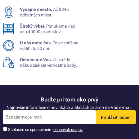
Výdajné miesta.
Až 8846
odberných miest.
Široký výber.
Ponúkame viac
ako 40000 produktov.
U nás máte čas.
Tovar môžete
vrátiť do 30 dní.
Odmeníme Vás.
Za každý
nákup získate vernostné body.
Buďte pri tom ako prvý
Najnovšie informácie o novinkách a akciách priamo na Váš e-mail.
Prihlásiť odber
Súhlasím so spracovaním
osobných údajov