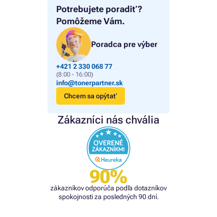
Potrebujete poradiť?
Pomôžeme Vám.
Poradca pre výber
+421 2 330 068 77
(8:00 - 16:00)
info@tonerpartner.sk
Chcem sa opýtať
Zákazníci nás chvália
90%
zákazníkov odporúča podľa dotazníkov
spokojnosti za posledných 90 dní.