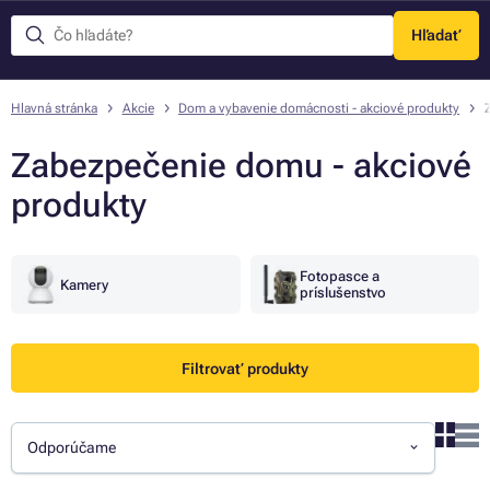
Hľadať
Menu
Hlavná stránka
Akcie
Dom a vybavenie domácnosti - akciové produkty
Zabezpečenie domu - akciové
produkty
Fotopasce a
Kamery
príslušenstvo
Filtrovať produkty
Odporúčame