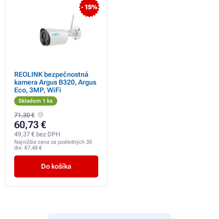
- 15%
REOLINK bezpečnostná
kamera Argus B320, Argus
Eco, 3MP, WiFi
Skladom 1 ks
71,30 €
60,73 €
49,37 € bez DPH
Najnižšia cena za posledných 30
dní:
67,48 €
Do košíka