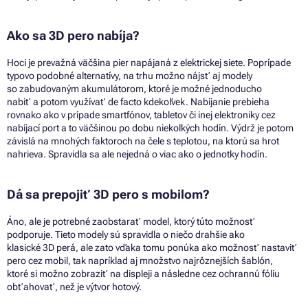
Ako
sa
3D pero nabíja?
Hoci
je
prevažná väčšina pier napájaná
z
elektrickej siete. Poprípade
typovo podobné alternatívy,
na
trhu možno nájsť
aj
modely
so
zabudovaným akumulátorom, ktoré je možné jednoducho
nabiť
a
potom využívať
de
facto kdekoľvek. Nabíjanie prebieha
rovnako ako
v
prípade smartfónov, tabletov
či
inej elektroniky cez
nabíjací port
a
to väčšinou
po
dobu niekoľkých hodín. Výdrž
je
potom
závislá
na
mnohých faktoroch
na
čele
s
teplotou,
na
ktorú
sa
hrot
nahrieva. Spravidla
sa
ale nejedná
o
viac ako
o
jednotky hodín.
Dá sa prepojiť
3D
pero
s
mobilom?
Áno, ale
je
potrebné zaobstarať model, ktorý túto možnosť
podporuje. Tieto modely sú spravidla
o
niečo drahšie ako
klasické
3D
perá,
ale zato vďaka tomu ponúka ako možnosť nastaviť
pero cez mobil, tak napríklad
aj
množstvo najrôznejších šablón,
ktoré
si
možno zobraziť
na
displeji
a
následne cez ochrannú fóliu
obťahovať, než
je
výtvor hotový.