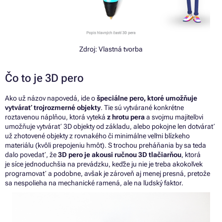
Zdroj: Vlastná tvorba
Čo to je 3D pero
Ako už názov napovedá, ide o
špeciálne pero, ktoré umožňuje
vytvárať trojrozmerné objekty
. Tie sú vytvárané konkrétne
roztavenou náplňou, ktorá vyteká
z hrotu pera
a svojmu majiteľovi
umožňuje vytvárať 3D objekty od základu, alebo pokojne len dotvárať
už zhotovené objekty z rovnakého či minimálne veľmi blízkeho
materiálu (kvôli prepojeniu hmôt). S trochou preháňania by sa teda
dalo povedať, že
3D pero je akousi ručnou 3D tlačiarňou
, ktorá
je síce jednoduchšia na prevádzku, keďže ju nie je treba akokoľvek
programovať a podobne, avšak je zároveň aj menej presná, pretože
sa nespolieha na mechanické ramená, ale na ľudský faktor.