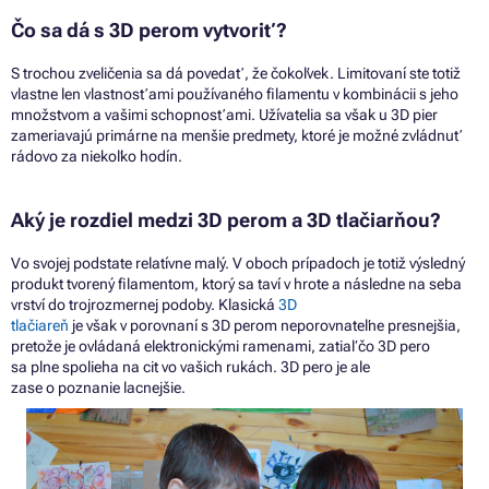
Čo sa dá
s
3D perom vytvoriť?
S trochou zveličenia
sa
dá povedať,
že
čokoľvek. Limitovaní ste totiž
vlastne len vlastnosťami používaného filamentu
v
kombinácii
s
jeho
množstvom
a
vašimi schopnosťami. Užívatelia
sa
však
u
3D pier
zameriavajú primárne
na
menšie predmety, ktoré je možné zvládnuť
rádovo
za
niekoľko hodín.
Aký
je
rozdiel medzi
3D
perom
a
3D tlačiarňou?
Vo svojej podstate relatívne malý.
V
oboch prípadoch
je
totiž výsledný
produkt tvorený filamentom, ktorý
sa
taví
v
hrote
a
následne
na
seba
vrství
do
trojrozmernej podoby. Klasická
3D
tlačiareň
je
však
v
porovnaní
s
3D perom neporovnateľne presnejšia,
pretože
je
ovládaná elektronickými ramenami, zatiaľ čo
3D
pero
sa plne spolieha
na
cit
vo
vašich rukách.
3D
pero
je
ale
zase
o
poznanie lacnejšie.