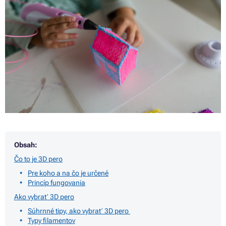
Obsah:
Čo to je 3D pero
Pre koho a na čo je určené
Princíp fungovania
Ako vybrať 3D pero
Súhrnné tipy, ako vybrať 3D pero
Typy filamentov