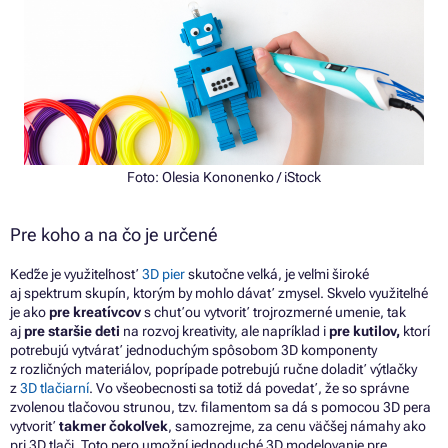
Foto:
Olesia Kononenko
/ iStock
Pre koho a na čo je určené
Keďže je využiteľnosť
3D pier
skutočne veľká, je veľmi široké
aj spektrum skupín, ktorým by mohlo dávať zmysel. Skvelo využiteľné
je ako
pre kreatívcov
s chuťou vytvoriť trojrozmerné umenie, tak
aj
pre staršie deti
na rozvoj kreativity, ale napríklad i
pre kutilov,
ktorí
potrebujú vytvárať jednoduchým spôsobom 3D komponenty
z rozličných materiálov, poprípade potrebujú ručne doladiť výtlačky
z
3D tlačiarní
. Vo všeobecnosti sa totiž dá povedať, že so správne
zvolenou tlačovou strunou, tzv. filamentom sa dá s pomocou 3D pera
vytvoriť
takmer čokoľvek
, samozrejme, za cenu väčšej námahy ako
pri 3D tlači.
Toto pero umožní jednoduché 3D modelovanie pre