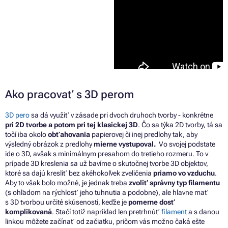
Ako pracovať s 3D perom
3D pero
sa dá využiť v zásade pri dvoch druhoch tvorby - konkrétne
pri 2D tvorbe a potom pri tej klasickej 3D
. Čo sa týka 2D tvorby, tá sa
točí iba okolo
obťahovania
papierovej či inej predlohy tak, aby
výsledný obrázok z predlohy
mierne vystupoval.
Vo svojej podstate
ide o 3D, avšak s minimálnym presahom do tretieho rozmeru. To v
prípade 3D kreslenia sa už bavíme o skutočnej tvorbe 3D objektov,
ktoré sa dajú kresliť bez akéhokoľvek zveličenia
priamo vo vzduchu
.
Aby to však bolo možné, je jednak treba
zvoliť správny typ filamentu
(s ohľadom na rýchlosť jeho tuhnutia a podobne), ale hlavne mať
s 3D tvorbou určité skúsenosti, keďže je
pomerne dosť
komplikovaná
. Stačí totiž napríklad len pretrhnúť
filament
a s danou
linkou môžete začínať od začiatku, pričom vás možno čaká ešte