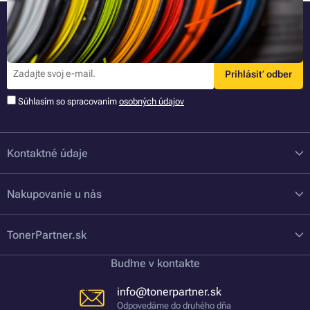
Buďte pri tom ako prvý
Najnovšie informácie o novinkách a akciách priamo na Váš e-mail.
Prihlásiť odber
Súhlasím so spracovaním
osobných údajov
Kontaktné údaje
Nakupovanie u nás
TonerPartner.sk
Buďme v kontakte
info@tonerpartner.sk
Odpovedáme do druhého dňa