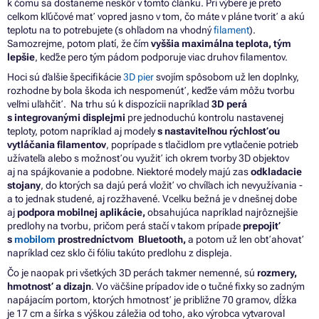
k čomu sa dostaneme neskôr v tomto článku. Pri výbere je preto
celkom kľúčové mať vopred jasno v tom, čo máte v pláne tvoriť a akú
teplotu na to potrebujete (s ohľadom na vhodný
filament
).
Samozrejme, potom platí, že čím
vyššia maximálna teplota, tým
lepšie
, keďže pero tým pádom podporuje viac druhov filamentov.
Hoci sú ďalšie špecifikácie
3D pier
svojím spôsobom už len doplnky,
rozhodne by bola škoda ich nespomenúť, keďže vám môžu tvorbu
veľmi uľahčiť. Na trhu sú k dispozícii napríklad
3D perá
s integrovanými displejmi
pre jednoduchú kontrolu nastavenej
teploty, potom napríklad aj modely
s nastaviteľnou rýchlosťou
vytláčania filamentov
, poprípade s tlačidlom pre vytlačenie potrieb
užívateľa alebo s možnosťou využiť ich okrem tvorby 3D objektov
aj na spájkovanie a podobne. Niektoré modely majú zas
odkladacie
stojany
, do ktorých sa dajú perá vložiť vo chvíľach ich nevyužívania -
a to jednak studené, aj rozžhavené. Vcelku bežná je v dnešnej dobe
aj
podpora mobilnej aplikácie,
obsahujúca napríklad najrôznejšie
predlohy na tvorbu, pričom perá stačí v takom prípade
prepojiť
s
mobilom
prostredníctvom Bluetooth,
a potom už len obťahovať
napríklad cez sklo či fóliu takúto predlohu z displeja.
Čo je naopak pri všetkých 3D perách takmer nemenné, sú
rozmery,
hmotnosť a dizajn
. Vo väčšine prípadov ide o tučné fixky so zadným
napájacím portom, ktorých hmotnosť je približne 70 gramov, dĺžka
je 17 cm a šírka s výškou záležia od toho, ako výrobca vytvaroval