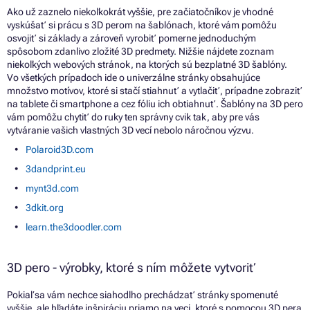
Ako už zaznelo niekoľkokrát vyššie, pre začiatočníkov je vhodné
vyskúšať si prácu s 3D perom na šablónach, ktoré vám pomôžu
osvojiť si základy a zároveň vyrobiť pomerne jednoduchým
spôsobom zdanlivo zložité 3D predmety. Nižšie nájdete zoznam
niekoľkých webových stránok, na ktorých sú bezplatné 3D šablóny.
Vo všetkých prípadoch ide o univerzálne stránky obsahujúce
množstvo motívov, ktoré si stačí stiahnuť a vytlačiť, prípadne zobraziť
na tablete či smartphone a cez fóliu ich obtiahnuť. Šablóny na 3D pero
vám pomôžu chytiť do ruky ten správny cvik tak, aby pre vás
vytváranie vašich vlastných 3D vecí nebolo náročnou výzvu.
Polaroid3D.com
3dandprint.eu
mynt3d.com
3dkit.org
learn.the3doodler.com
3D pero - výrobky, ktoré s ním môžete vytvoriť
Pokiaľ sa vám nechce siahodlho prechádzať stránky spomenuté
vyššie, ale hľadáte inšpiráciu priamo na veci, ktoré s pomocou 3D pera