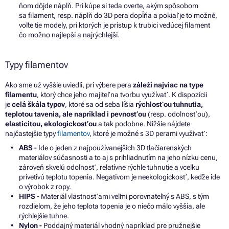
ňom dôjde náplň. Pri kúpe si teda overte, akým spôsobom
sa filament,
resp. náplň do 3D pera dopĺňa
a pokiaľ je to možné,
voľte tie modely, pri ktorých je prístup k trubici vedúcej filament
čo možno najlepší a najrýchlejší.
Typy filamentov
Ako sme už vyššie uviedli, pri výbere pera
záleží najviac na type
filamentu
, ktorý chce jeho majiteľ na tvorbu využívať. K dispozícii
je
celá škála typov
, ktoré sa od seba líšia
rýchlosťou tuhnutia,
teplotou tavenia, ale napríklad i pevnosťou
(resp. odolnosťou),
elasticitou, ekologickosťou
a tak podobne. Nižšie nájdete
najčastejšie typy
filamentov
, ktoré je možné s 3D perami využívať:
ABS -
Ide o jeden z najpoužívanejších 3D tlačiarenských
materiálov súčasnosti a to aj s prihliadnutím na jeho nízku cenu,
zároveň skvelú odolnosť, relatívne rýchle tuhnutie a vcelku
prívetivú teplotu topenia. Negatívom je neekologickosť, keďže ide
o výrobok z ropy.
HIPS
- Materiál vlastnosťami veľmi porovnateľný s ABS, s tým
rozdielom, že jeho teplota topenia je o niečo málo vyššia, ale
rýchlejšie tuhne.
Nylon -
Poddajný materiál vhodný napríklad pre pružnejšie