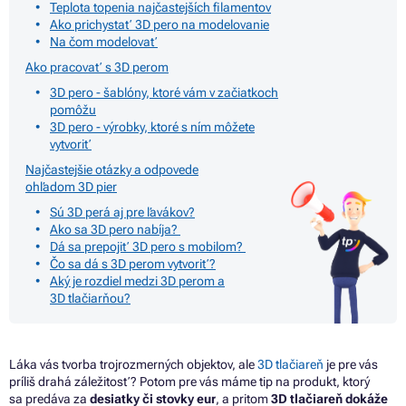
Teplota topenia najčastejších filamentov
Ako prichystať 3D pero na modelovanie
Na čom modelovať
Ako pracovať s 3D perom
3D pero - šablóny, ktoré vám v začiatkoch
pomôžu
3D pero - výrobky, ktoré s ním môžete
vytvoriť
Najčastejšie otázky a odpovede
ohľadom 3D pier
Sú 3D perá aj pre ľavákov?
Ako sa 3D pero nabíja?
Dá sa prepojiť 3D pero s mobilom?
Čo sa dá s 3D perom vytvoriť?
Aký je rozdiel medzi 3D perom a
3D tlačiarňou?
Láka vás tvorba trojrozmerných objektov, ale
3D tlačiareň
je pre vás
príliš drahá záležitosť? Potom pre vás máme tip na produkt, ktorý
sa predáva za
desiatky či stovky eur
, a pritom
3D tlačiareň dokáže