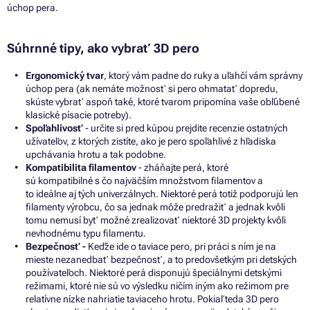
úchop pera.
Súhrnné tipy, ako vybrať
3D
pero
Ergonomický tvar
,
ktorý vám padne do ruky
a uľahčí vám správny
úchop pera
(ak nemáte možnosť si pero ohmatať dopredu,
skúste vybrať aspoň také, ktoré tvarom pripomína vaše obľúbené
klasické písacie potreby).
Spoľahlivosť
- určite
si
pred kúpou prejdite recenzie ostatných
užívateľov,
z
ktorých zistíte, ako
je
pero spoľahlivé
z
hľadiska
upchávania hrotu
a
tak podobne.
Kompatibilita filamentov
- zháňajte perá, ktoré
sú kompatibilné
s
čo najväčším množstvom filamentov
a
to ideálne
aj
tých univerzálnych. Niektoré perá totiž podporujú len
filamenty výrobcu, čo
sa
jednak môže predražiť
a
jednak kvôli
tomu nemusí byť možné zrealizovať niektoré
3D
projekty kvôli
nevhodnému typu filamentu.
Bezpečnosť -
Keďže ide o taviace pero, pri práci s ním je na
mieste nezanedbať bezpečnosť, a to predovšetkým pri detských
používateľoch.
Niektoré perá disponujú špeciálnymi detskými
režimami, ktoré nie sú
vo
výsledku ničím iným ako režimom pre
relatívne nízke nahriatie taviaceho hrotu. Pokiaľ teda
3D
pero