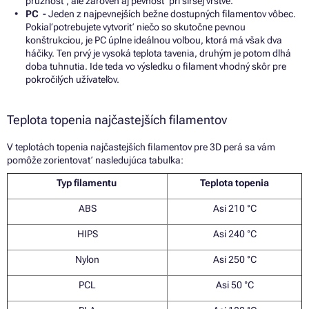
pružnosť, ale zároveň aj pevnosť pri širšej vrstve.
PC -
Jeden z najpevnejších bežne dostupných filamentov vôbec.
Pokiaľ potrebujete vytvoriť niečo so skutočne pevnou
konštrukciou, je PC úplne ideálnou voľbou, ktorá má však dva
háčiky. Ten prvý je vysoká teplota tavenia, druhým je potom dlhá
doba tuhnutia. Ide teda vo výsledku o filament vhodný skôr pre
pokročilých užívateľov.
Teplota topenia najčastejších filamentov
V teplotách topenia najčastejších filamentov pre 3D perá sa vám
pomôže zorientovať nasledujúca tabuľka:
Typ filamentu
Teplota topenia
ABS
Asi 210
°C
HIPS
Asi 240
°C
Nylon
Asi 250
°C
PCL
Asi 50
°C