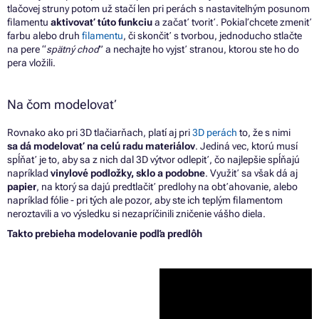
tlačovej struny potom už stačí len pri perách s nastaviteľným posunom
filamentu
aktivovať túto funkciu
a začať tvoriť. Pokiaľ chcete zmeniť
farbu alebo druh
filamentu
, či skončiť s tvorbou, jednoducho stlačte
na pere “
spätný chod
” a nechajte ho vyjsť stranou, ktorou ste ho do
pera vložili.
Na čom modelovať
Rovnako ako pri 3D tlačiarňach, platí aj pri
3D perách
to, že s nimi
sa dá modelovať na celú radu materiálov
. Jediná vec, ktorú musí
spĺňať je to, aby sa z nich dal 3D výtvor odlepiť, čo najlepšie spĺňajú
napríklad
vinylové podložky, sklo a podobne
. Využiť sa však dá aj
papier
, na ktorý sa dajú predtlačiť predlohy na obťahovanie, alebo
napríklad fólie - pri tých ale pozor, aby ste ich teplým filamentom
neroztavili a vo výsledku si nezapríčinili zničenie vášho diela.
Takto prebieha modelovanie podľa predlôh