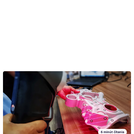
Sprievodca 3D skenermi: aké sú ich výhody a nevýhody?
Ešte pred niekoľkými rokmi technológia zo sci-fi knižiek, dnes bežná
rutina. 3D skenovanie má svoje nezastupiteľné miesto v archeológii,
lekárstve, ale tiež napríklad vo vývoji videohier alebo mapovaní terénu.
V 3D skener už môžeme premeniť aj svoj inteligentný telefón. Viac sa
Celý článok »
dozviete v článku.
6 minút čítania