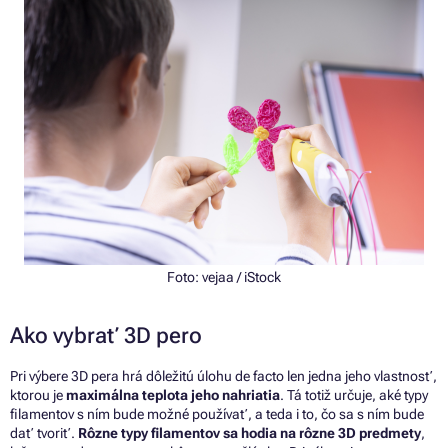
Foto:
vejaa
/ iStock
Ako vybrať 3D pero
Pri výbere 3D pera hrá dôležitú úlohu de facto len jedna jeho vlastnosť,
ktorou je
maximálna teplota jeho nahriatia
. Tá totiž určuje, aké typy
filamentov s ním bude možné používať, a teda i to, čo sa s ním bude
dať tvoriť.
Rôzne typy filamentov sa hodia na rôzne 3D predmety
,