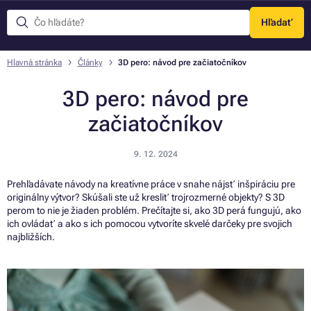
Hľadať
Menu
Hlavná stránka
Články
3D pero: návod pre začiatočníkov
3D pero: návod pre
začiatočníkov
9. 12. 2024
Prehľadávate návody na kreatívne práce v snahe nájsť inšpiráciu pre
originálny výtvor? Skúšali ste už kresliť trojrozmerné objekty? S 3D
perom to nie je žiaden problém. Prečítajte si, ako 3D perá fungujú, ako
ich ovládať a ako s ich pomocou vytvoríte skvelé darčeky pre svojich
najbližších.