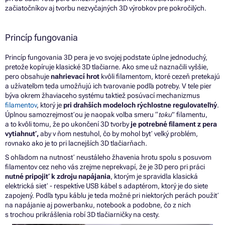
začiatočníkov aj tvorbu nezvyčajných 3D výrobkov pre pokročilých.
Princíp fungovania
Princíp fungovania 3D pera je vo svojej podstate úplne jednoduchý,
pretože kopíruje klasické 3D tlačiarne. Ako sme už naznačili vyššie,
pero obsahuje
nahrievací hrot
kvôli filamentom, ktoré cezeň pretekajú
a užívateľom teda umožňujú ich tvarovanie podľa potreby. V tele pier
býva okrem žhaviaceho systému taktiež posúvací mechanizmus
filamentov
, ktorý je
pri drahších modeloch rýchlostne regulovateľný
.
Úplnou samozrejmosťou je naopak voľba smeru “
toku
” filamentu,
a to kvôli tomu, že po ukončení 3D tvorby
je potrebné filament z pera
vytiahnuť,
aby v ňom nestuhol, čo by mohol byť veľký problém,
rovnako ako je to pri lacnejších 3D tlačiarňach.
S ohľadom na nutnosť neustáleho žhavenia hrotu spolu s posuvom
filamentov cez neho vás zrejme neprekvapí, že je 3D pero pri práci
nutné pripojiť k zdroju napájania
, ktorým je spravidla klasická
elektrická sieť - respektíve USB kábel s adaptérom, ktorý je do siete
zapojený. Podľa typu káblu je teda možné pri niektorých perách použiť
na napájanie aj powerbanku, notebook a podobne, čo z nich
s trochou prikrášlenia robí 3D tlačiarničky na cesty.