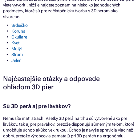
viete vytvoriť, nižšie nájdete zoznam na niekoľko jednoduchých
predmetov, ktoré sú pre začiatočnícku tvorbu s
3D perom ako
stvorené.
Srdiečko
Koruna
Okuliare
Kvet
Motýľ
Strom
Jeleň
Najčastejšie otázky
a
odpovede
ohľadom
3D
pier
Sú
3D
perá
aj
pre ľavákov?
Nemusíte mať strach. Všetky
3D
perá
na
trhu sú vytvorené ako pre
ľavákov, tak
aj
pre pravákov, pretože disponujú súmerným telom, ktoré
umožňuje úchop akúkoľvek rukou. Úchop
je
navyše spravidla viac než
dobrý, pretože výrobcovia pamätajú
pri
3D perách
na
ergonómiu.