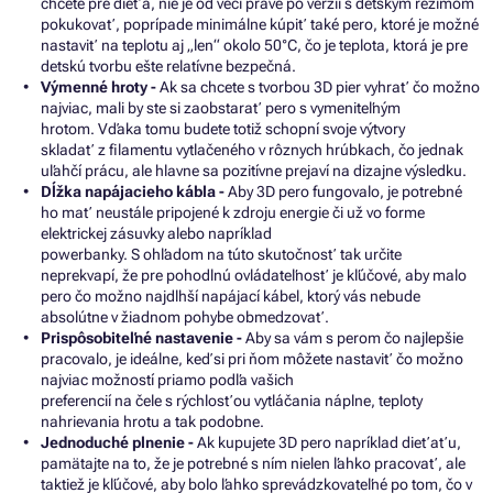
chcete pre dieťa, nie je
od
veci práve
po
verzii
s
detským režimom
pokukovať, poprípade minimálne kúpiť také pero, ktoré je možné
nastaviť
na
teplotu
aj
„len“ okolo 50°C, čo
je
teplota, ktorá
je
pre
detskú tvorbu ešte relatívne bezpečná.
Výmenné hroty -
Ak
sa
chcete
s
tvorbou
3D
pier vyhrať
čo
možno
najviac, mali by ste
si
zaobstarať pero
s
vymeniteľným
hrotom. Vďaka tomu budete totiž schopní svoje výtvory
skladať
z
filamentu vytlačeného
v
rôznych hrúbkach, čo jednak
uľahčí prácu, ale hlavne
sa
pozitívne prejaví
na
dizajne výsledku.
Dĺžka napájacieho kábla -
Aby
3D
pero fungovalo,
je
potrebné
ho mať neustále pripojené
k
zdroju energie
či
už
vo
forme
elektrickej zásuvky alebo napríklad
powerbanky.
S
ohľadom
na
túto skutočnosť tak určite
neprekvapí,
že
pre pohodlnú ovládateľnosť
je
kľúčové, aby malo
pero
čo
možno najdlhší napájací kábel, ktorý vás nebude
absolútne
v
žiadnom pohybe obmedzovať.
Prispôsobiteľné nastavenie -
Aby
sa
vám
s
perom
čo
najlepšie
pracovalo,
je
ideálne, keď
si
pri ňom môžete nastaviť
čo
možno
najviac možností priamo podľa vašich
preferencií
na
čele
s
rýchlosťou vytláčania náplne, teploty
nahrievania hrotu
a
tak podobne.
Jednoduché plnenie -
Ak kupujete 3D pero napríklad dieťaťu,
pamätajte na to, že je potrebné s ním nielen ľahko pracovať, ale
taktiež je kľúčové, aby bolo ľahko sprevádzkovateľné po tom, čo v