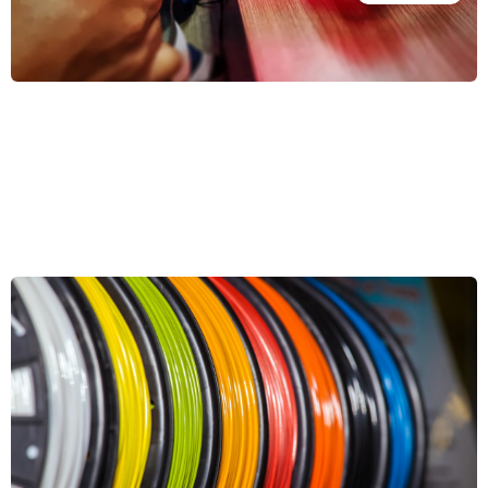
Ako vybrať správne filamenty pre svoju 3D tlačiareň?
Rovnako ako bežné tlačiarne potrebujú atramentové náplne,
potrebujú 3D tlačiarne plastové struny, z ktorých sa tlačia predmety
rôznych rozmerov. Výber vhodného filamentu určí, ako bude výtlačok
tepelne a mechanicky odolný, či je možné ho použiť ako namáhanú
Celý článok »
súčiastku alebo ako zložité ho bude vôbec vyrobiť. Prečítajte si, ako
vybrať správne 3D struny.