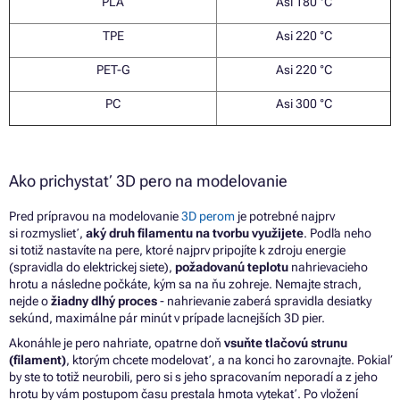
PLA
Asi 180
°C
TPE
Asi 220
°C
PET-G
Asi 220
°C
PC
Asi 300
°C
Ako prichystať 3D pero na modelovanie
Pred prípravou na modelovanie
3D perom
je potrebné najprv
si rozmyslieť,
aký druh filamentu na tvorbu využijete
. Podľa neho
si totiž nastavíte na pere, ktoré najprv pripojíte k zdroju energie
(spravidla do elektrickej siete),
požadovanú teplotu
nahrievacieho
hrotu a následne počkáte, kým sa na ňu zohreje. Nemajte strach,
nejde o
žiadny dlhý proces
- nahrievanie zaberá spravidla desiatky
sekúnd, maximálne pár minút v prípade lacnejších 3D pier.
Akonáhle je pero nahriate, opatrne doň
vsuňte tlačovú strunu
(filament)
, ktorým chcete modelovať, a na konci ho zarovnajte. Pokiaľ
by ste to totiž neurobili, pero si s jeho spracovaním neporadí a z jeho
hrotu by vám postupom času prestala hmota vytekať. Po vložení