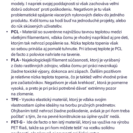
modely. I napriek svojej poddajnosti si však zachováva veľmi
dobrú odolnosť proti poškodeniu. Negatívom je tu však
problematické spájanie viacerých nylonových dielov do jedného
produktu. Kvôli tomu sa hodí buď na jednoduché projekty, alebo
do rúk skúsených užívateľov.
PCL -
Materiál so suverénne najnižšou tavnou teplotou medzi
všetkými filamentami, vďaka čomu je vhodný napríklad aj pre deti,
ktorým tak nehrozí popálenie sa. Nízka teplota topenia však
so sebou prináša aj pomalé tuhnutie. Pri izbovej teplote je PCL
de facto z polovice nahriate na tavenie.
PLA -
Najekologickejší filament súčasnosti, ktorý je vyrábaný
z čisto rastlinných zdrojov, vďaka čomu pri práci nevznikajú
žiadne toxické výpary, dokonca ani zápach. Ďalším pozitívom
je relatívne nízka teplota topenia, čo je taktiež veľmi vhodné práve
pre začiatočníkov. Negatívom je však krehkosť, ktorá je pomerne
vysoká, a preto je pri práci potrebné dávať extrémny pozor
na zlomenie.
TPE -
Vysoko elastický materiál, ktorý je vďaka svojim
vlastnostiam úplne ideálny na tvorbu pružných predmetov.
Ohýbaním totiž nehrozí žiadne poškodenie, avšak je pri ňom treba
počítať s tým, že na pevné konštrukcie sa úplne využiť nedá.
PET-G -
Ide de facto o ten istý materiál, ktorý sa využíva na výrobu
PET fliaš, takže sa pri ňom môžete tešiť na vcelku solídnu