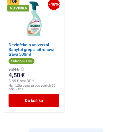
TOP
- 16%
NOVINKA
Dezinfekcia univerzal
Sanytol grep a citrónová
tráva 500ml
Skladom 1 ks
5,34 €
4,50 €
3,66 € bez DPH
Najnižšia cena za posledných 30
dní:
5,12 €
Do košíka