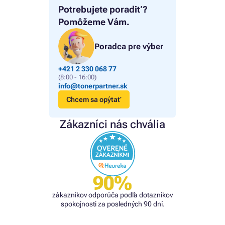
Potrebujete poradiť?
Pomôžeme Vám.
Poradca pre výber
+421 2 330 068 77
(8:00 - 16:00)
info@tonerpartner.sk
Chcem sa opýtať
Zákazníci nás chvália
90%
zákazníkov odporúča podľa dotazníkov
spokojnosti za posledných 90 dní.