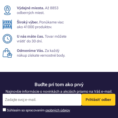
Výdajné miesta.
Až 8853
odberných miest.
Široký výber.
Ponúkame viac
ako 41000 produktov.
U nás máte čas.
Tovar môžete
vrátiť do 30 dní.
Odmeníme Vás.
Za každý
nákup získate vernostné body.
Buďte pri tom ako prvý
Najnovšie informácie o novinkách a akciách priamo na Váš e-mail.
Prihlásiť odber
Súhlasím so spracovaním
osobných údajov