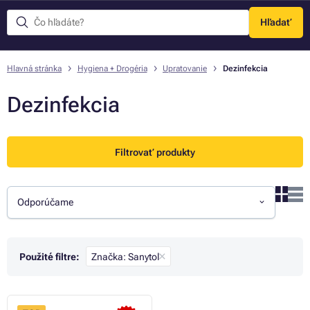
Hľadať
Menu
Hlavná stránka
Hygiena + Drogéria
Upratovanie
Dezinfekcia
Dezinfekcia
Filtrovať produkty
Odporúčame
Použité filtre:
Značka: Sanytol