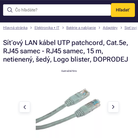
Hľadať
Menu
Hlavná stránka
Elektronika + IT
Batérie a nabíjanie
Adaptéry
Sieťové
Síťový LAN kábel UTP patchcord, Cat.5e,
RJ45 samec - RJ45 samec, 15 m,
netienený, šedý, Logo blister, DOPRODEJ
ilustračné foto