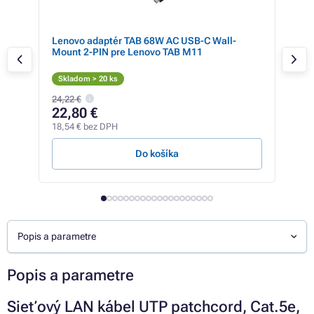
Lenovo adaptér TAB 68W AC USB-C Wall-
APP
Mount 2-PIN pre Lenovo TAB M11
Skladom > 20 ks
Skl
24,22 €
24,5
22,80 €
17
18,54 € bez DPH
14,4
Do košíka
Popis a parametre
Popis a parametre
Sieťový LAN kábel UTP patchcord, Cat.5e,