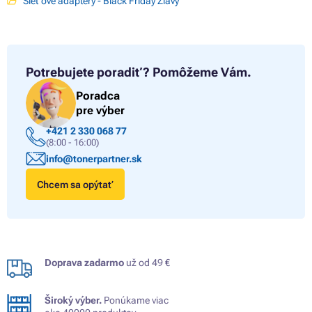
Sieťové adaptéry - Black Friday Zľavy
Potrebujete poradiť?
Pomôžeme Vám.
Poradca
pre výber
+421 2 330 068 77
(8:00 - 16:00)
info@tonerpartner.sk
Chcem sa opýtať
Doprava zadarmo
už od 49 €
Široký výber.
Ponúkame viac